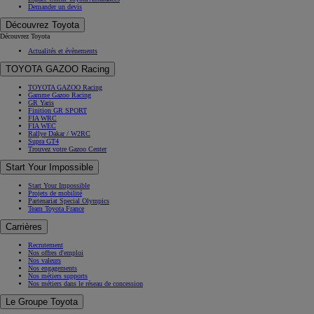
Demander un devis
Découvrez Toyota
Découvrez Toyota
Actualités et évènements
TOYOTA GAZOO Racing
TOYOTA GAZOO Racing
Gamme Gazoo Racing
GR Yaris
Finition GR SPORT
FIA WRC
FIA WEC
Rallye Dakar / W2RC
Supra GT4
Trouvez votre Gazoo Center
Start Your Impossible
Start Your Impossible
Projets de mobilité
Partenariat Special Olympics
Team Toyota France
Carrières
Recrutement
Nos offres d'emploi
Nos valeurs
Nos engagements
Nos métiers supports
Nos métiers dans le réseau de concession
Le Groupe Toyota