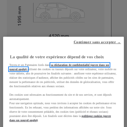
mm
1 595
Hauteur
Longueur
4 520
mm
Continuer sans accepter →
La qualité de votre expérience dépend de vos choix
Toyota et ses Partenaires listés dans
sa déclaration de confidentialité (ouvre dans un
nouvel onglet)
utilisent des cookies ou traceurs déposés sur votre ordinateur, votre mobile ou
votre tablette, afin de poursuivre les finalités suivantes : améliorer votre expérience utilisateur,
Largeur
1 870
mm
réaliser des statistiques d’audience, afficher des publicités ciblées sur les sites de partenaires,
mesurer la performance de ces publicités, utiliser des données de géolocalisation, vous offrir
des fonctionnalités relatives aux réseaux sociaux.
Des cookies sont nécessaires au fonctionnement du site et de nos services, et sont déposés
automatiquement.
Consommation mixte
Pour une navigation optimale, nous vous invitons à accepter les cookies de performance et/ou
fonctionnels. En les refusant, vous perdriez des informations affichées sur notre site. Sous
réserve de votre consentement préalable, des cookies tiers (publicité et réseaux sociaux)
Émissions CO2
0
g/km
pourraient alors être déposés. Les finalités sont décrites dans la
politique cookies (ouvre
dans un nouvel onglet)
.