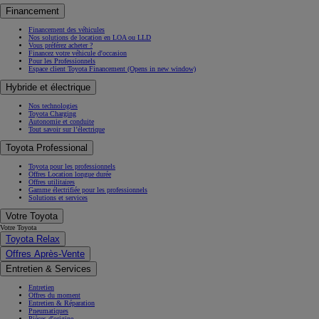
Financement
Financement des véhicules
Nos solutions de location en LOA ou LLD
Vous préférez acheter ?
Financez votre véhicule d'occasion
Pour les Professionnels
Espace client Toyota Financement
(Opens in new window)
Hybride et électrique
Nos technologies
Toyota Charging
Autonomie et conduite
Tout savoir sur l’électrique
Toyota Professional
Toyota pour les professionnels
Offres Location longue durée
Offres utilitaires
Gamme électrifiée pour les professionnels
Solutions et services
Votre Toyota
Votre Toyota
Toyota Relax
Offres Après-Vente
Entretien & Services
Entretien
Offres du moment
Entretien & Réparation
Pneumatiques
Pièces d'origine