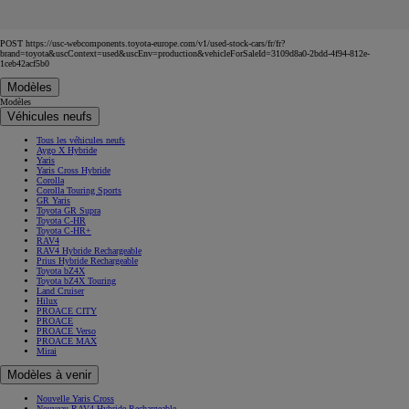
POST https://usc-webcomponents.toyota-europe.com/v1/used-stock-cars/fr/fr?
brand=toyota&uscContext=used&uscEnv=production&vehicleForSaleId=3109d8a0-2bdd-4f94-812e-
1ceb42acf5b0
Modèles
Modèles
Véhicules neufs
Tous les véhicules neufs
Aygo X Hybride
Yaris
Yaris Cross Hybride
Corolla
Corolla Touring Sports
GR Yaris
Toyota GR Supra
Toyota C-HR
Toyota C-HR+
RAV4
RAV4 Hybride Rechargeable
Prius Hybride Rechargeable
Toyota bZ4X
Toyota bZ4X Touring
Land Cruiser
Hilux
PROACE CITY
PROACE
PROACE Verso
PROACE MAX
Mirai
Modèles à venir
Nouvelle Yaris Cross
Nouveau RAV4 Hybride Rechargeable