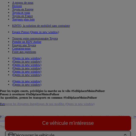
A propos de nous
Histoire
Toyota en Europe
Toyota et vous
Toyota en France
Toujours plus loin
KINTO, la solution de mobilité sans contrainte
Espace Presse
(Opens in new window)
Trouvez votre concessionnaire Toyota
Prendre un RDV Atelier
Essayez une Toyota
Contactez-nous
Foire aux questions
(Opens in new window)
(Opens in new window)
(Opens in new window)
(Opens in new window)
(Opens in new window)
(Opens in new window)
(Opens in new window)
(Opens in new window)
Pour les trajets courts, privilégiez la marche ou le vélo #SeDéplacerMoinsPolluer
Pensez à covoiturer #SeDéplacerMoinsPolluer
Au quotidien, prenez les transports en commun #SeDéplacerMoinsPolluer
Retrouvez les étiquettes énergétiques de nos modèles
(Opens in new window)
Réglement du site
|
Vos informations personnelles
|
Gestion des cookies
|
Centre de préférences
|
Déclaration de
confidentialité
|
Règlement européen sur les données
|
Code de conduite
download (pdf(
Ce véhicule m'intéresse
Toyota. Tous droits réservés. © 2026
Informations légales
Découvrez le véhicule