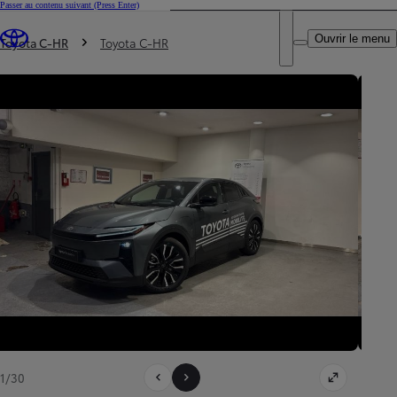
Passer au contenu suivant
(Press Enter)
DEALER NAME
Vous êtes ici
:
Ouvrir le menu
Trouvez un partenaire Toyota
Toyota C-HR
Toyota C-HR
1/30