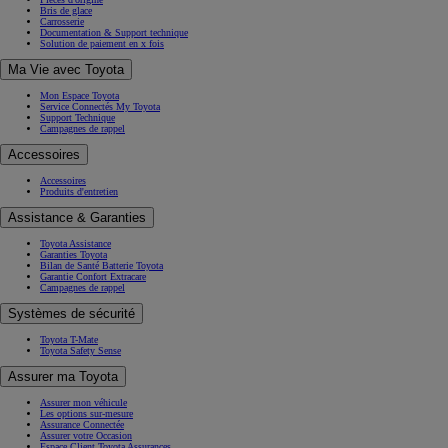
Bris de glace
Carrosserie
Documentation & Support technique
Solution de paiement en x fois
Ma Vie avec Toyota
Mon Espace Toyota
Service Connectés My Toyota
Support Technique
Campagnes de rappel
Accessoires
Accessoires
Produits d'entretien
Assistance & Garanties
Toyota Assistance
Garanties Toyota
Bilan de Santé Batterie Toyota
Garantie Confort Extracare
Campagnes de rappel
Systèmes de sécurité
Toyota T-Mate
Toyota Safety Sense
Assurer ma Toyota
Assurer mon véhicule
Les options sur-mesure
Assurance Connectée
Assurer votre Occasion
Espace Client Toyota Assurances