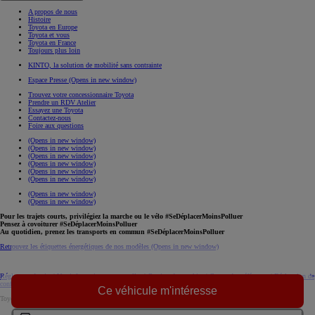
A propos de nous
Histoire
Toyota en Europe
Toyota et vous
Toyota en France
Toujours plus loin
KINTO, la solution de mobilité sans contrainte
Espace Presse
(Opens in new window)
Trouvez votre concessionnaire Toyota
Prendre un RDV Atelier
Essayez une Toyota
Contactez-nous
Foire aux questions
(Opens in new window)
(Opens in new window)
(Opens in new window)
(Opens in new window)
(Opens in new window)
(Opens in new window)
(Opens in new window)
(Opens in new window)
Pour les trajets courts, privilégiez la marche ou le vélo #SeDéplacerMoinsPolluer
Pensez à covoiturer #SeDéplacerMoinsPolluer
Au quotidien, prenez les transports en commun #SeDéplacerMoinsPolluer
Retrouvez les étiquettes énergétiques de nos modèles
(Opens in new window)
Réglement du site
|
Vos informations personnelles
|
Gestion des cookies
|
Centre de préférences
|
Déclaration de
confidentialité
|
Règlement européen sur les données
|
Code de conduite
download (pdf(
Ce véhicule m'intéresse
Toyota. Tous droits réservés. © 2026
Informations légales