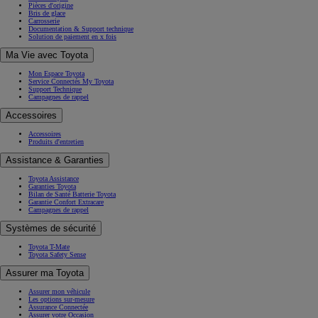
Pièces d'origine
Bris de glace
Carrosserie
Documentation & Support technique
Solution de paiement en x fois
Ma Vie avec Toyota
Mon Espace Toyota
Service Connectés My Toyota
Support Technique
Campagnes de rappel
Accessoires
Accessoires
Produits d'entretien
Assistance & Garanties
Toyota Assistance
Garanties Toyota
Bilan de Santé Batterie Toyota
Garantie Confort Extracare
Campagnes de rappel
Systèmes de sécurité
Toyota T-Mate
Toyota Safety Sense
Assurer ma Toyota
Assurer mon véhicule
Les options sur-mesure
Assurance Connectée
Assurer votre Occasion