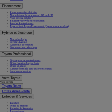
Financement
Financement des véhicules
Nos solutions de location en LOA ou LLD
Vous préférez acheter ?
Financez votre véhicule d'occasion
Pour les Professionnels
Espace client Toyota Financement
(Opens in new window)
Hybride et électrique
Nos technologies
Toyota Charging
Autonomie et conduite
Tout savoir sur l’électrique
Toyota Professional
Toyota pour les professionnels
Offres Location longue durée
Offres utilitaires
Gamme électrifiée pour les professionnels
Solutions et services
Votre Toyota
Votre Toyota
Toyota Relax
Offres Après-Vente
Entretien & Services
Entretien
Offres du moment
Entretien & Réparation
Pneumatiques