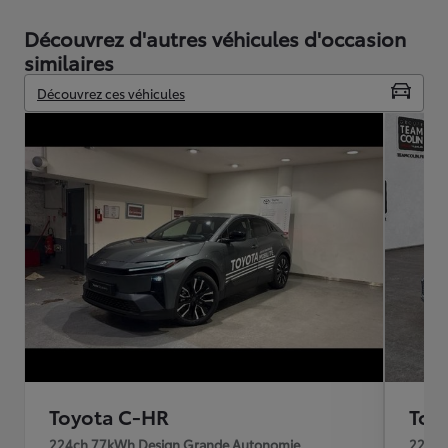
Découvrez d'autres véhicules d'occasion
similaires
Découvrez ces véhicules
Toyota C-HR
Toy
224ch 77kWh Design Grande Autonomie
224ch