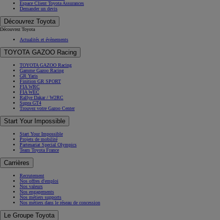
Espace Client Toyota Assurances
Demander un devis
Découvrez Toyota
Découvrez Toyota
Actualités et évènements
TOYOTA GAZOO Racing
TOYOTA GAZOO Racing
Gamme Gazoo Racing
GR Yaris
Finition GR SPORT
FIA WRC
FIA WEC
Rallye Dakar / W2RC
Supra GT4
Trouvez votre Gazoo Center
Start Your Impossible
Start Your Impossible
Projets de mobilité
Partenariat Special Olympics
Team Toyota France
Carrières
Recrutement
Nos offres d'emploi
Nos valeurs
Nos engagements
Nos métiers supports
Nos métiers dans le réseau de concession
Le Groupe Toyota