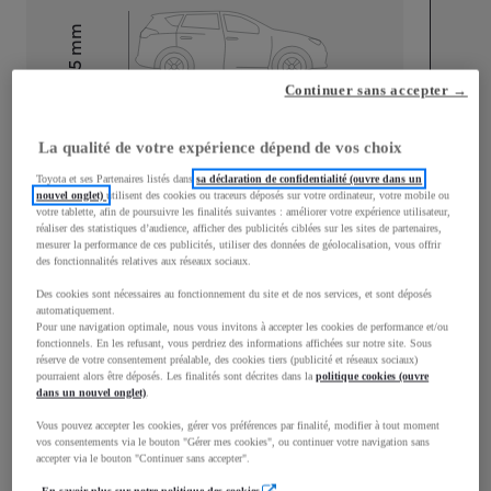
mm
1 595
Hauteur
Continuer sans accepter →
Longueur
4 520
mm
La qualité de votre expérience dépend de vos choix
Toyota et ses Partenaires listés dans
sa déclaration de confidentialité (ouvre dans un
nouvel onglet)
utilisent des cookies ou traceurs déposés sur votre ordinateur, votre mobile ou
votre tablette, afin de poursuivre les finalités suivantes : améliorer votre expérience utilisateur,
réaliser des statistiques d’audience, afficher des publicités ciblées sur les sites de partenaires,
mesurer la performance de ces publicités, utiliser des données de géolocalisation, vous offrir
des fonctionnalités relatives aux réseaux sociaux.
Largeur
1 870
mm
Des cookies sont nécessaires au fonctionnement du site et de nos services, et sont déposés
automatiquement.
Pour une navigation optimale, nous vous invitons à accepter les cookies de performance et/ou
fonctionnels. En les refusant, vous perdriez des informations affichées sur notre site. Sous
réserve de votre consentement préalable, des cookies tiers (publicité et réseaux sociaux)
pourraient alors être déposés. Les finalités sont décrites dans la
politique cookies (ouvre
dans un nouvel onglet)
.
Consommation mixte
Vous pouvez accepter les cookies, gérer vos préférences par finalité, modifier à tout moment
Émissions CO2
0
g/km
vos consentements via le bouton "Gérer mes cookies", ou continuer votre navigation sans
accepter via le bouton "Continuer sans accepter".