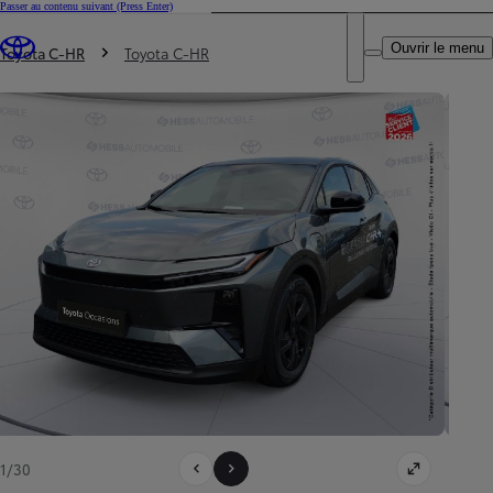
Passer au contenu suivant
(Press Enter)
DEALER NAME
Vous êtes ici
:
Ouvrir le menu
Trouvez un partenaire Toyota
Toyota C-HR
Toyota C-HR
1/30