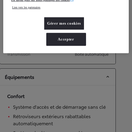
En savoir plus sur notre politique des cookies
Performances
Lien vers les partenaires
Vitesse maximale
160
km/h
Accélération 0-100km/h
7,3
secondes
Gérer mes cookies
Transmission
Accepter
Roues motrices
Roues motrices avant
Transmission
Boîte automatique
Équipements
Confort
Système d'accès et de démarrage sans clé
Rétroviseurs extérieurs rabattables
automatiquement