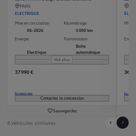
PARIS
Noi
ELECTRIQUE
ELEC
Mise en circulation
Kilométrage
Mise e
06-2026
5 000 km
Energie
Transmission
Energ
Boîte
Electrique
automatique
Voir plus
37 990 €
36 98
En savoir plus
En savoir
Contactez la concession
Sauvegardez
8 Véhicules similaires