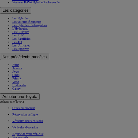
Nouveau RAV4 Hybride Rechargeable
Les catégories
Les Hybrides
Les voitures électriques
Les Hybrides Rechargeables
L'Hydrogène
Les Citadines
Les SUV
Les Familiales
Les 4x4
Les Utilitaires
Les Sportives
Nos précédents modèles
Auris
Avensis
Aygo
GT86
Prius +
Verso
Highlander
Camry
Acheter une Toyota
Acheter une Toyota
Offres du moment
Réservation en ligne
Véhicules neufs en stock
Véhicules d'occasion
Reprise de votre véhicule
Nos conseils