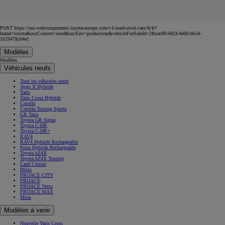
POST https://usc-webcomponents.toyota-europe.com/v1/used-stock-cars/fr/fr?
brand=toyota&uscContext=used&uscEnv=production&vehicleForSaleId=2fbcac89-682f-4e00-bb54-
1628478c64e1
Modèles
Modèles
Véhicules neufs
Tous les véhicules neufs
Aygo X Hybride
Yaris
Yaris Cross Hybride
Corolla
Corolla Touring Sports
GR Yaris
Toyota GR Supra
Toyota C-HR
Toyota C-HR+
RAV4
RAV4 Hybride Rechargeable
Prius Hybride Rechargeable
Toyota bZ4X
Toyota bZ4X Touring
Land Cruiser
Hilux
PROACE CITY
PROACE
PROACE Verso
PROACE MAX
Mirai
Modèles à venir
Nouvelle Yaris Cross