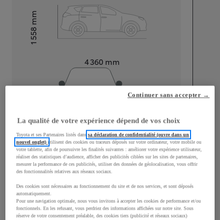
mm
1 558
Hauteur
Longueur
4 360
mm
Continuer sans accepter →
La qualité de votre expérience dépend de vos choix
Largeur
1 830
mm
Toyota et ses Partenaires listés dans
sa déclaration de confidentialité (ouvre dans un
nouvel onglet)
utilisent des cookies ou traceurs déposés sur votre ordinateur, votre mobile ou
votre tablette, afin de poursuivre les finalités suivantes : améliorer votre expérience utilisateur,
réaliser des statistiques d’audience, afficher des publicités ciblées sur les sites de partenaires,
mesurer la performance de ces publicités, utiliser des données de géolocalisation, vous offrir
des fonctionnalités relatives aux réseaux sociaux.
Consommation mixte
Des cookies sont nécessaires au fonctionnement du site et de nos services, et sont déposés
automatiquement.
Consommation mixte
4,9
L/100 km
Pour une navigation optimale, nous vous invitons à accepter les cookies de performance et/ou
Émissions CO2
107
g/km
fonctionnels. En les refusant, vous perdriez des informations affichées sur notre site. Sous
réserve de votre consentement préalable, des cookies tiers (publicité et réseaux sociaux)