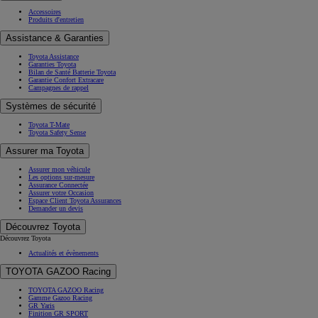
Accessoires
Produits d'entretien
Assistance & Garanties
Toyota Assistance
Garanties Toyota
Bilan de Santé Batterie Toyota
Garantie Confort Extracare
Campagnes de rappel
Systèmes de sécurité
Toyota T-Mate
Toyota Safety Sense
Assurer ma Toyota
Assurer mon véhicule
Les options sur-mesure
Assurance Connectée
Assurer votre Occasion
Espace Client Toyota Assurances
Demander un devis
Découvrez Toyota
Découvrez Toyota
Actualités et évènements
TOYOTA GAZOO Racing
TOYOTA GAZOO Racing
Gamme Gazoo Racing
GR Yaris
Finition GR SPORT