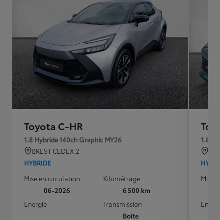
Toyota C-HR
Toy
1.8 Hybride 140ch Graphic MY26
1.8 H
BREST CEDEX 2
BRE
HYBRIDE
HYBR
Mise en circulation
Kilométrage
Mise e
06-2026
6 500 km
Energie
Transmission
Energ
Boîte