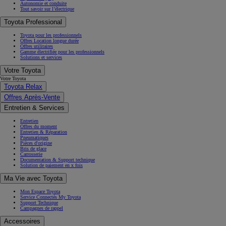
Autonomie et conduite
Tout savoir sur l’électrique
Toyota Professional
Toyota pour les professionnels
Offres Location longue durée
Offres utilitaires
Gamme électrifiée pour les professionnels
Solutions et services
Votre Toyota
Votre Toyota
Toyota Relax
Offres Après-Vente
Entretien & Services
Entretien
Offres du moment
Entretien & Réparation
Pneumatiques
Pièces d'origine
Bris de glace
Carrosserie
Documentation & Support technique
Solution de paiement en x fois
Ma Vie avec Toyota
Mon Espace Toyota
Service Connectés My Toyota
Support Technique
Campagnes de rappel
Accessoires