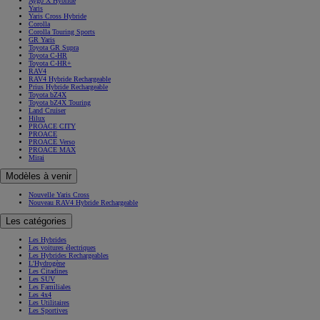
Aygo X Hybride
Yaris
Yaris Cross Hybride
Corolla
Corolla Touring Sports
GR Yaris
Toyota GR Supra
Toyota C-HR
Toyota C-HR+
RAV4
RAV4 Hybride Rechargeable
Prius Hybride Rechargeable
Toyota bZ4X
Toyota bZ4X Touring
Land Cruiser
Hilux
PROACE CITY
PROACE
PROACE Verso
PROACE MAX
Mirai
Modèles à venir
Nouvelle Yaris Cross
Nouveau RAV4 Hybride Rechargeable
Les catégories
Les Hybrides
Les voitures électriques
Les Hybrides Rechargeables
L'Hydrogène
Les Citadines
Les SUV
Les Familiales
Les 4x4
Les Utilitaires
Les Sportives