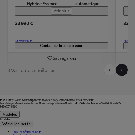
Hybride Essence
automatique
Voir plus
33 990 €
33 99
En savoir plus
En savoir
Contactez la concession
Sauvegardez
8 Véhicules similaires
POST https://usc-webcomponents.toyota-europe.com/v1/used-stock-cars/fr/fr?
brand=toyota&uscContext=used&uscEnv=production&vehicleForSaleId=c1ea64c2-92e8-4f8b-ad42-
980ef07466b0
Modèles
Modèles
Véhicules neufs
Tous les véhicules neufs