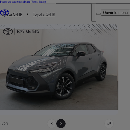
Passer au contenu suivant
(Press Enter)
DEALER NAME
Vous êtes ici
:
Ouvrir le menu
Trouvez un partenaire Toyota
Toyota C-HR
Toyota C-HR
1/23