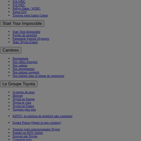
FIA WRC
FIA WEC
Rallye Dakar / W2RC
Supra GT4
Trouvez votre Gazoo Center
Start Your Impossible
Start Your Impossible
Projets de mobilité
Partenariat Special Olympics
Team Toyota France
Carrières
Recrutement
Nos offres d'emploi
Nos valeurs
Nos engagements
Nos métiers supports
Nos métiers dans le réseau de concession
Le Groupe Toyota
A propos de nous
Histoire
Toyota en Europe
Toyota et vous
Toyota en France
Toujours plus loin
KINTO, la solution de mobilité sans contrainte
Espace Presse
(Opens in new window)
Trouvez votre concessionnaire Toyota
Prendre un RDV Atelier
Essayez une Toyota
Contactez-nous