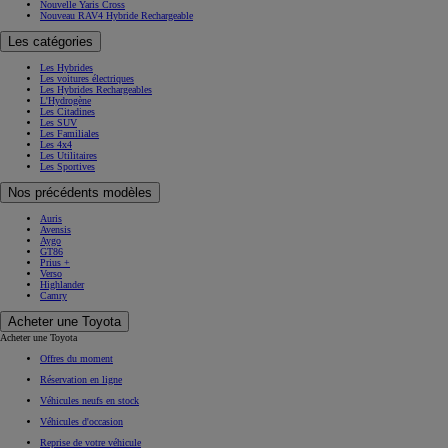
Nouvelle Yaris Cross
Nouveau RAV4 Hybride Rechargeable
Les catégories
Les Hybrides
Les voitures électriques
Les Hybrides Rechargeables
L'Hydrogène
Les Citadines
Les SUV
Les Familiales
Les 4x4
Les Utilitaires
Les Sportives
Nos précédents modèles
Auris
Avensis
Aygo
GT86
Prius +
Verso
Highlander
Camry
Acheter une Toyota
Acheter une Toyota
Offres du moment
Réservation en ligne
Véhicules neufs en stock
Véhicules d'occasion
Reprise de votre véhicule