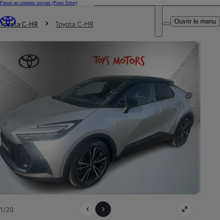
Passer au contenu suivant
(Press Enter)
DEALER NAME
Vous êtes ici
:
Ouvrir le menu
Trouvez un partenaire Toyota
Toyota C-HR
Toyota C-HR
1/20