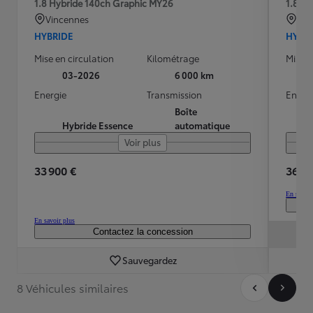
1.8 Hybride 140ch Graphic MY26
1.8 Hy
Vincennes
CH
HYBRIDE
HYBR
Mise en circulation
Kilométrage
Mise e
03-2026
6 000 km
Energie
Transmission
Energ
Boîte
Hybride Essence
automatique
Voir plus
33 900 €
36 99
En savoir
En savoir plus
Contactez la concession
Sauvegardez
8 Véhicules similaires