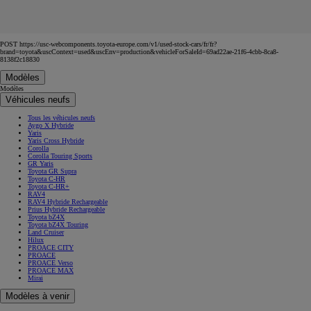
POST https://usc-webcomponents.toyota-europe.com/v1/used-stock-cars/fr/fr?
brand=toyota&uscContext=used&uscEnv=production&vehicleForSaleId=69ad22ae-21f6-4cbb-8ca8-
8138f2c18830
Modèles
Modèles
Véhicules neufs
Tous les véhicules neufs
Aygo X Hybride
Yaris
Yaris Cross Hybride
Corolla
Corolla Touring Sports
GR Yaris
Toyota GR Supra
Toyota C-HR
Toyota C-HR+
RAV4
RAV4 Hybride Rechargeable
Prius Hybride Rechargeable
Toyota bZ4X
Toyota bZ4X Touring
Land Cruiser
Hilux
PROACE CITY
PROACE
PROACE Verso
PROACE MAX
Mirai
Modèles à venir