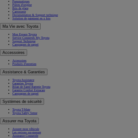
Pneumatiques
Pièces d'origine
Bris de glace
Carrosserie
Documentation & Support technique
Solution de paiement en x fois
Ma Vie avec Toyota
Mon Espace Toyota
Service Connectés My Toyota
Support Technique
Campagnes de rappel
Accessoires
Accessoires
Produits d'entretien
Assistance & Garanties
Toyota Assistance
Garanties Toyota
Bilan de Santé Batterie Toyota
Garantie Confort Extracare
Campagnes de rappel
Systèmes de sécurité
Toyota T-Mate
Toyota Safety Sense
Assurer ma Toyota
Assurer mon véhicule
Les options sur-mesure
Assurance Connectée