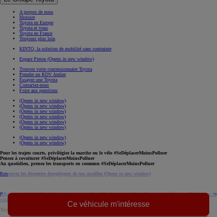
A propos de nous
Histoire
Toyota en Europe
Toyota et vous
Toyota en France
Toujours plus loin
KINTO, la solution de mobilité sans contrainte
Espace Presse
(Opens in new window)
Trouvez votre concessionnaire Toyota
Prendre un RDV Atelier
Essayez une Toyota
Contactez-nous
Foire aux questions
(Opens in new window)
(Opens in new window)
(Opens in new window)
(Opens in new window)
(Opens in new window)
(Opens in new window)
(Opens in new window)
(Opens in new window)
Pour les trajets courts, privilégiez la marche ou le vélo #SeDéplacerMoinsPolluer
Pensez à covoiturer #SeDéplacerMoinsPolluer
Au quotidien, prenez les transports en commun #SeDéplacerMoinsPolluer
Retrouvez les étiquettes énergétiques de nos modèles
(Opens in new window)
Réglement du site
|
Vos informations personnelles
|
Gestion des cookies
|
Centre de préférences
|
Déclaration de
confidentialité
|
Règlement européen sur les données
|
Code de conduite
download (pdf(
Ce véhicule m'intéresse
Toyota. Tous droits réservés. © 2026