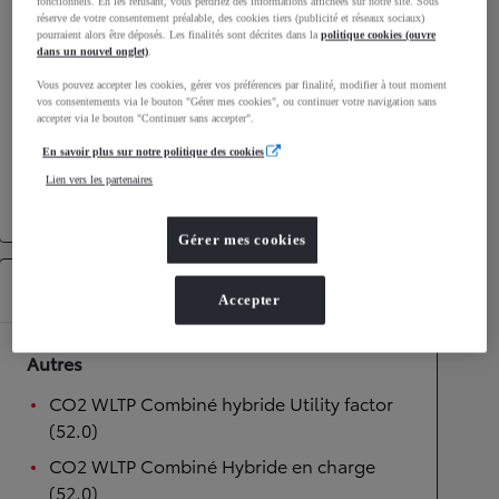
fonctionnels. En les refusant, vous perdriez des informations affichées sur notre site. Sous
réserve de votre consentement préalable, des cookies tiers (publicité et réseaux sociaux)
Performances
pourraient alors être déposés. Les finalités sont décrites dans la
politique cookies (ouvre
dans un nouvel onglet)
.
Vitesse maximale
180
km/h
Vous pouvez accepter les cookies, gérer vos préférences par finalité, modifier à tout moment
Accélération 0-100km/h
7,3
secondes
vos consentements via le bouton "Gérer mes cookies", ou continuer votre navigation sans
accepter via le bouton "Continuer sans accepter".
En savoir plus sur notre politique des cookies
Transmission
Lien vers les partenaires
Transmission
Boîte automatique
Gérer mes cookies
Équipements
Accepter
Autres
CO2 WLTP Combiné hybride Utility factor
(52.0)
CO2 WLTP Combiné Hybride en charge
(52.0)