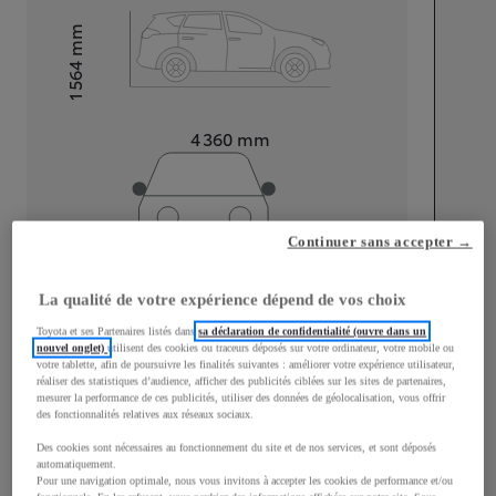
mm
1 564
Hauteur
Longueur
4 360
mm
Continuer sans accepter →
Largeur
1 830
mm
La qualité de votre expérience dépend de vos choix
Toyota et ses Partenaires listés dans
sa déclaration de confidentialité (ouvre dans un
nouvel onglet)
utilisent des cookies ou traceurs déposés sur votre ordinateur, votre mobile ou
votre tablette, afin de poursuivre les finalités suivantes : améliorer votre expérience utilisateur,
réaliser des statistiques d’audience, afficher des publicités ciblées sur les sites de partenaires,
Consommation mixte
mesurer la performance de ces publicités, utiliser des données de géolocalisation, vous offrir
des fonctionnalités relatives aux réseaux sociaux.
Consommation mixte
2,3
L/100 km
Des cookies sont nécessaires au fonctionnement du site et de nos services, et sont déposés
Émissions CO2
52
g/km
automatiquement.
Pour une navigation optimale, nous vous invitons à accepter les cookies de performance et/ou