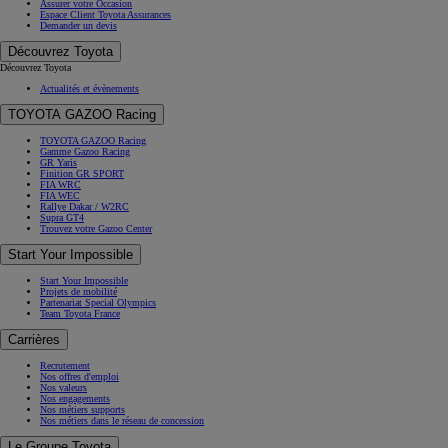
Assurer votre Occasion
Espace Client Toyota Assurances
Demander un devis
Découvrez Toyota
Découvrez Toyota
Actualités et évènements
TOYOTA GAZOO Racing
TOYOTA GAZOO Racing
Gamme Gazoo Racing
GR Yaris
Finition GR SPORT
FIA WRC
FIA WEC
Rallye Dakar / W2RC
Supra GT4
Trouvez votre Gazoo Center
Start Your Impossible
Start Your Impossible
Projets de mobilité
Partenariat Special Olympics
Team Toyota France
Carrières
Recrutement
Nos offres d'emploi
Nos valeurs
Nos engagements
Nos métiers supports
Nos métiers dans le réseau de concession
Le Groupe Toyota