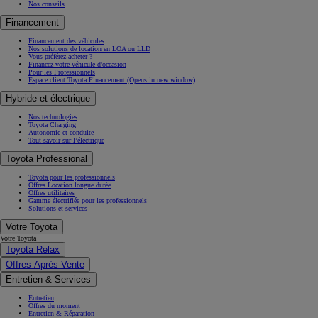
Nos conseils
Financement
Financement des véhicules
Nos solutions de location en LOA ou LLD
Vous préférez acheter ?
Financez votre véhicule d'occasion
Pour les Professionnels
Espace client Toyota Financement
(Opens in new window)
Hybride et électrique
Nos technologies
Toyota Charging
Autonomie et conduite
Tout savoir sur l’électrique
Toyota Professional
Toyota pour les professionnels
Offres Location longue durée
Offres utilitaires
Gamme électrifiée pour les professionnels
Solutions et services
Votre Toyota
Votre Toyota
Toyota Relax
Offres Après-Vente
Entretien & Services
Entretien
Offres du moment
Entretien & Réparation