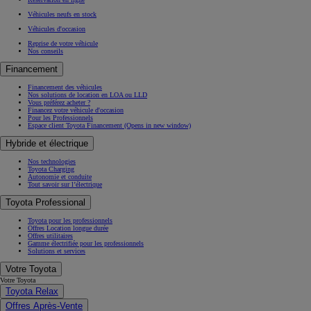
Véhicules neufs en stock
Véhicules d'occasion
Reprise de votre véhicule
Nos conseils
Financement
Financement des véhicules
Nos solutions de location en LOA ou LLD
Vous préférez acheter ?
Financez votre véhicule d'occasion
Pour les Professionnels
Espace client Toyota Financement
(Opens in new window)
Hybride et électrique
Nos technologies
Toyota Charging
Autonomie et conduite
Tout savoir sur l’électrique
Toyota Professional
Toyota pour les professionnels
Offres Location longue durée
Offres utilitaires
Gamme électrifiée pour les professionnels
Solutions et services
Votre Toyota
Votre Toyota
Toyota Relax
Offres Après-Vente