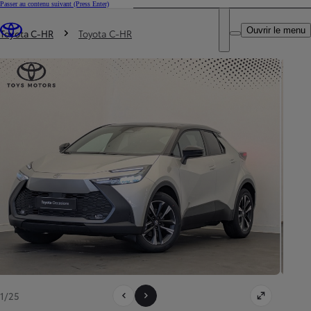
Passer au contenu suivant
(Press Enter)
DEALER NAME
Vous êtes ici
:
Ouvrir le menu
Trouvez un partenaire Toyota
Toyota C-HR
Toyota C-HR
1/25