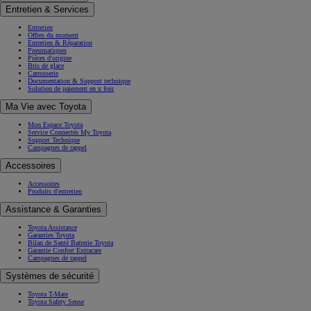
Entretien & Services
Entretien
Offres du moment
Entretien & Réparation
Pneumatiques
Pièces d'origine
Bris de glace
Carrosserie
Documentation & Support technique
Solution de paiement en x fois
Ma Vie avec Toyota
Mon Espace Toyota
Service Connectés My Toyota
Support Technique
Campagnes de rappel
Accessoires
Accessoires
Produits d'entretien
Assistance & Garanties
Toyota Assistance
Garanties Toyota
Bilan de Santé Batterie Toyota
Garantie Confort Extracare
Campagnes de rappel
Systèmes de sécurité
Toyota T-Mate
Toyota Safety Sense