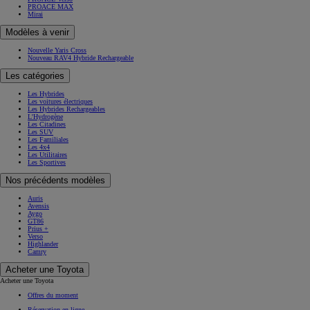
PROACE MAX
Mirai
Modèles à venir
Nouvelle Yaris Cross
Nouveau RAV4 Hybride Rechargeable
Les catégories
Les Hybrides
Les voitures électriques
Les Hybrides Rechargeables
L'Hydrogène
Les Citadines
Les SUV
Les Familiales
Les 4x4
Les Utilitaires
Les Sportives
Nos précédents modèles
Auris
Avensis
Aygo
GT86
Prius +
Verso
Highlander
Camry
Acheter une Toyota
Acheter une Toyota
Offres du moment
Réservation en ligne