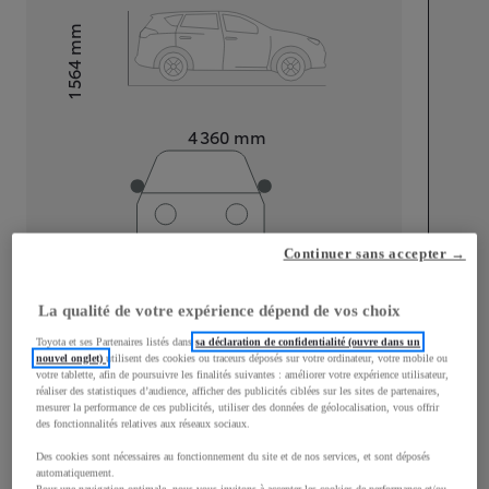
mm
1 564
Hauteur
Longueur
4 360
mm
Continuer sans accepter →
Largeur
1 830
mm
La qualité de votre expérience dépend de vos choix
Toyota et ses Partenaires listés dans
sa déclaration de confidentialité (ouvre dans un
nouvel onglet)
utilisent des cookies ou traceurs déposés sur votre ordinateur, votre mobile ou
votre tablette, afin de poursuivre les finalités suivantes : améliorer votre expérience utilisateur,
réaliser des statistiques d’audience, afficher des publicités ciblées sur les sites de partenaires,
Consommation mixte
mesurer la performance de ces publicités, utiliser des données de géolocalisation, vous offrir
des fonctionnalités relatives aux réseaux sociaux.
Consommation mixte
2,2
L/100 km
Émissions CO2
51
g/km
Des cookies sont nécessaires au fonctionnement du site et de nos services, et sont déposés
automatiquement.