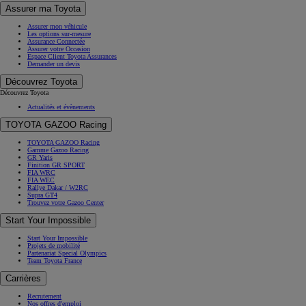
Assurer ma Toyota
Assurer mon véhicule
Les options sur-mesure
Assurance Connectée
Assurer votre Occasion
Espace Client Toyota Assurances
Demander un devis
Découvrez Toyota
Découvrez Toyota
Actualités et évènements
TOYOTA GAZOO Racing
TOYOTA GAZOO Racing
Gamme Gazoo Racing
GR Yaris
Finition GR SPORT
FIA WRC
FIA WEC
Rallye Dakar / W2RC
Supra GT4
Trouvez votre Gazoo Center
Start Your Impossible
Start Your Impossible
Projets de mobilité
Partenariat Special Olympics
Team Toyota France
Carrières
Recrutement
Nos offres d'emploi