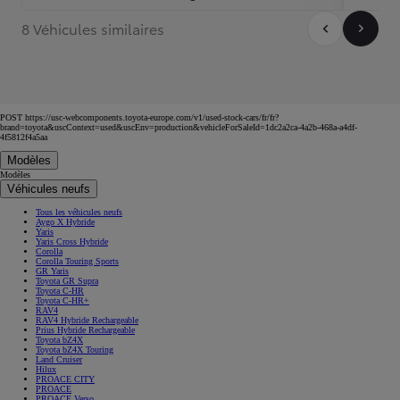
8 Véhicules similaires
POST https://usc-webcomponents.toyota-europe.com/v1/used-stock-cars/fr/fr?
brand=toyota&uscContext=used&uscEnv=production&vehicleForSaleId=1dc2a2ca-4a2b-468a-a4df-
4f5812f4a5aa
Modèles
Modèles
Véhicules neufs
Tous les véhicules neufs
Aygo X Hybride
Yaris
Yaris Cross Hybride
Corolla
Corolla Touring Sports
GR Yaris
Toyota GR Supra
Toyota C-HR
Toyota C-HR+
RAV4
RAV4 Hybride Rechargeable
Prius Hybride Rechargeable
Toyota bZ4X
Toyota bZ4X Touring
Land Cruiser
Hilux
PROACE CITY
PROACE
PROACE Verso