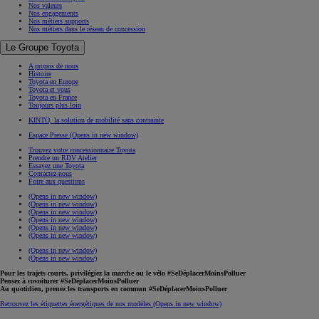
Nos valeurs
Nos engagements
Nos métiers supports
Nos métiers dans le réseau de concession
Le Groupe Toyota
A propos de nous
Histoire
Toyota en Europe
Toyota et vous
Toyota en France
Toujours plus loin
KINTO, la solution de mobilité sans contrainte
Espace Presse
(Opens in new window)
Trouvez votre concessionnaire Toyota
Prendre un RDV Atelier
Essayez une Toyota
Contactez-nous
Foire aux questions
(Opens in new window)
(Opens in new window)
(Opens in new window)
(Opens in new window)
(Opens in new window)
(Opens in new window)
(Opens in new window)
(Opens in new window)
Pour les trajets courts, privilégiez la marche ou le vélo #SeDéplacerMoinsPolluer
Pensez à covoiturer #SeDéplacerMoinsPolluer
Au quotidien, prenez les transports en commun #SeDéplacerMoinsPolluer
Retrouvez les étiquettes énergétiques de nos modèles
(Opens in new window)