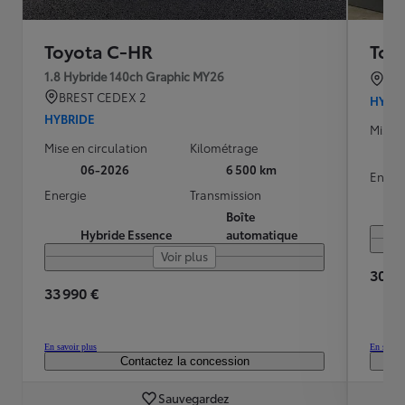
Toyota C-HR
Toy
1.8 Hybride 140ch Graphic MY26
BO
BREST CEDEX 2
HYBR
HYBRIDE
Mise e
Mise en circulation
Kilométrage
06-2026
6 500 km
Energ
Energie
Transmission
Boîte
Hybride Essence
automatique
Voir plus
30 25
33 990 €
En savoir plus
En savoir
Contactez la concession
Sauvegardez