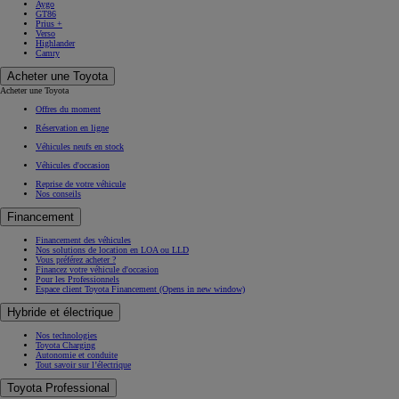
Aygo
GT86
Prius +
Verso
Highlander
Camry
Acheter une Toyota
Acheter une Toyota
Offres du moment
Réservation en ligne
Véhicules neufs en stock
Véhicules d'occasion
Reprise de votre véhicule
Nos conseils
Financement
Financement des véhicules
Nos solutions de location en LOA ou LLD
Vous préférez acheter ?
Financez votre véhicule d'occasion
Pour les Professionnels
Espace client Toyota Financement
(Opens in new window)
Hybride et électrique
Nos technologies
Toyota Charging
Autonomie et conduite
Tout savoir sur l’électrique
Toyota Professional