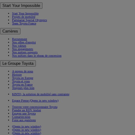
Start Your Impossible
Start Your Impossible
Projets de mobilité
Partenariat Special Olympics
Team Toyota France
Carrières
Recrutement
Nos offres d'emploi
Nos valeurs
Nos engagements
Nos métiers supports
Nos métiers dans le réseau de concession
Le Groupe Toyota
A propos de nous
Histoire
Toyota en Europe
Toyota et vous
Toyota en France
Toujours plus loin
KINTO, la solution de mobilité sans contrainte
Espace Presse
(Opens in new window)
Trouvez votre concessionnaire Toyota
Prendre un RDV Atelier
Essayez une Toyota
Contactez-nous
Foire aux questions
(Opens in new window)
(Opens in new window)
(Opens in new window)