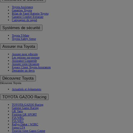
Toyota Assistance
Garanties Toyota
Bilan de Santé Batterie Toyota
Garantie Confort Extracare
Campagnes de rappel
Systèmes de sécurité
Toyota T-Mate
Toyota Safety Sense
Assurer ma Toyota
Assurer mon véhicule
Les options sur-mesure
Assurance Connectée
Assurer votre Occasion
Espace Client Toyota Assurances
Demander un devis
Découvrez Toyota
Découvrez Toyota
Actualités et évènements
TOYOTA GAZOO Racing
TOYOTA GAZOO Racing
Gamme Gazoo Racing
GR Yaris
Finition GR SPORT
FIA WRC
FIA WEC
Rallye Dakar / W2RC
Supra GT4
Trouvez votre Gazoo Center