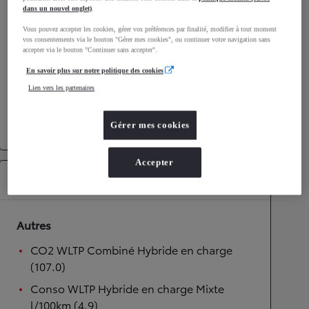
dans un nouvel onglet)
.
Performances
Vous pouvez accepter les cookies, gérer vos préférences par finalité, modifier à tout moment
vos consentements via le bouton "Gérer mes cookies", ou continuer votre navigation sans
Vitesse maximale
170
km/h
accepter via le bouton "Continuer sans accepter".
Accélération 0-100km/h
9,9
secondes
En savoir plus sur notre politique des cookies
Lien vers les partenaires
Transmission
Gérer mes cookies
Transmission
Boîte automatique
Accepter
Équipements
Autres
CO2 WLTP Combiné Hybride en charge
(107.0)
Conso WLTP Hybride en charge Mixte
l/100km (4.9)