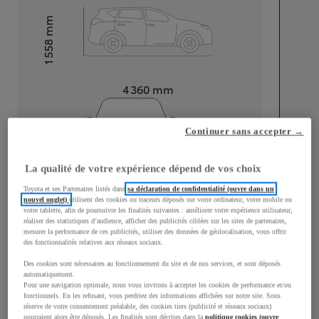
mm
1 558
Hauteur
Longueur
4 360
mm
Continuer sans accepter →
La qualité de votre expérience dépend de vos choix
Largeur
1 830
mm
Toyota et ses Partenaires listés dans
sa déclaration de confidentialité (ouvre dans un
nouvel onglet)
utilisent des cookies ou traceurs déposés sur votre ordinateur, votre mobile ou
votre tablette, afin de poursuivre les finalités suivantes : améliorer votre expérience utilisateur,
réaliser des statistiques d’audience, afficher des publicités ciblées sur les sites de partenaires,
mesurer la performance de ces publicités, utiliser des données de géolocalisation, vous offrir
des fonctionnalités relatives aux réseaux sociaux.
Consommation mixte
Des cookies sont nécessaires au fonctionnement du site et de nos services, et sont déposés
automatiquement.
Consommation mixte
4,9
L/100 km
Pour une navigation optimale, nous vous invitons à accepter les cookies de performance et/ou
fonctionnels. En les refusant, vous perdriez des informations affichées sur notre site. Sous
Émissions CO2
107
g/km
réserve de votre consentement préalable, des cookies tiers (publicité et réseaux sociaux)
pourraient alors être déposés. Les finalités sont décrites dans la
politique cookies (ouvre