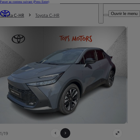
Passer au contenu suivant
(Press Enter)
DEALER NAME
Vous êtes ici
:
Ouvrir le menu
Trouvez un partenaire Toyota
Toyota C-HR
Toyota C-HR
1/19