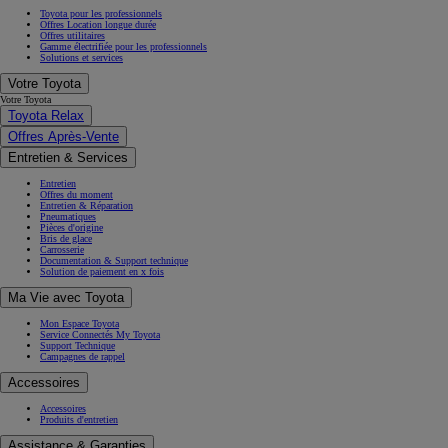
Toyota pour les professionnels
Offres Location longue durée
Offres utilitaires
Gamme électrifiée pour les professionnels
Solutions et services
Votre Toyota
Votre Toyota
Toyota Relax
Offres Après-Vente
Entretien & Services
Entretien
Offres du moment
Entretien & Réparation
Pneumatiques
Pièces d'origine
Bris de glace
Carrosserie
Documentation & Support technique
Solution de paiement en x fois
Ma Vie avec Toyota
Mon Espace Toyota
Service Connectés My Toyota
Support Technique
Campagnes de rappel
Accessoires
Accessoires
Produits d'entretien
Assistance & Garanties