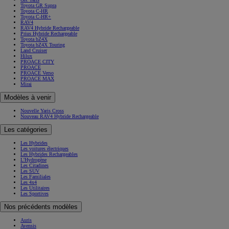
Toyota GR Supra
Toyota C-HR
Toyota C-HR+
RAV4
RAV4 Hybride Rechargeable
Prius Hybride Rechargeable
Toyota bZ4X
Toyota bZ4X Touring
Land Cruiser
Hilux
PROACE CITY
PROACE
PROACE Verso
PROACE MAX
Mirai
Modèles à venir
Nouvelle Yaris Cross
Nouveau RAV4 Hybride Rechargeable
Les catégories
Les Hybrides
Les voitures électriques
Les Hybrides Rechargeables
L'Hydrogène
Les Citadines
Les SUV
Les Familiales
Les 4x4
Les Utilitaires
Les Sportives
Nos précédents modèles
Auris
Avensis