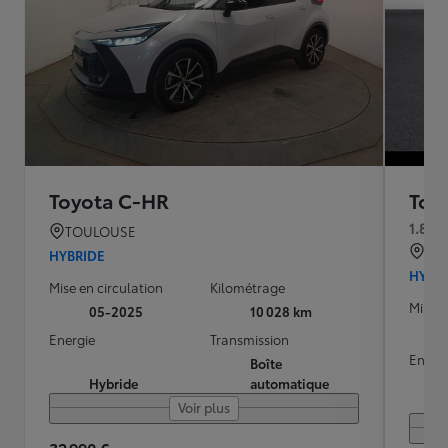
Toyota C-HR
Toy
1.8 H
TOULOUSE
Bri
HYBRIDE
HYBR
Mise en circulation
Kilométrage
Mise e
05-2025
10 028 km
Energie
Transmission
Energ
Boîte
Hybride
automatique
Voir plus
32 990 €