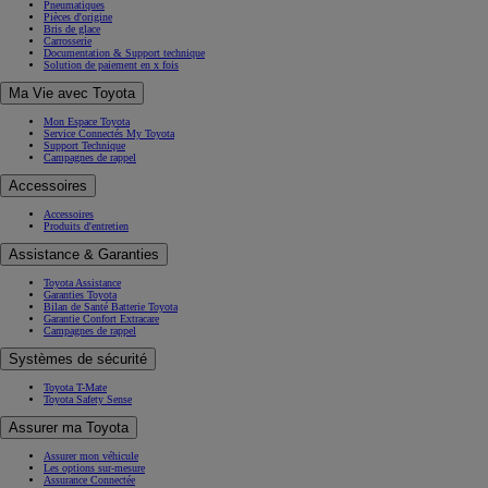
Offres du moment
Entretien & Réparation
Pneumatiques
Pièces d'origine
Bris de glace
Carrosserie
Documentation & Support technique
Solution de paiement en x fois
Ma Vie avec Toyota
Mon Espace Toyota
Service Connectés My Toyota
Support Technique
Campagnes de rappel
Accessoires
Accessoires
Produits d'entretien
Assistance & Garanties
Toyota Assistance
Garanties Toyota
Bilan de Santé Batterie Toyota
Garantie Confort Extracare
Campagnes de rappel
Systèmes de sécurité
Toyota T-Mate
Toyota Safety Sense
Assurer ma Toyota
Assurer mon véhicule