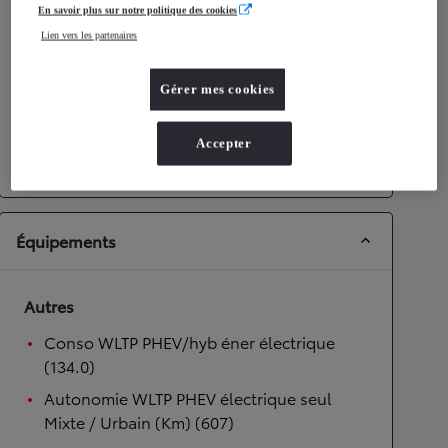
Performances
En savoir plus sur notre politique des cookies
Lien vers les partenaires
Vitesse maximale
160
km/h
Accélération 0-100km/h
7,3
secondes
Gérer mes cookies
Transmission
Accepter
Transmission
Boîte automatique
Équipements
Autres
Conso WLTP PHEV/hyb éner électrique
(134.0)
Autonomie WLTP PHEV électrique seul
Mixte / Urbain (Km) (607)