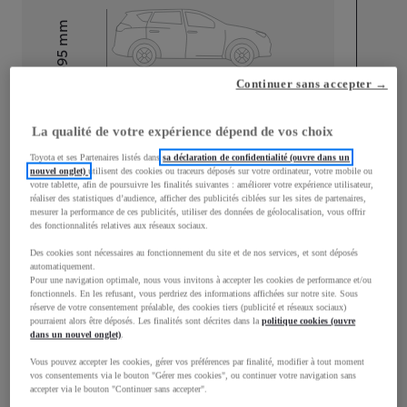
mm
1 595
Hauteur
Continuer sans accepter →
Longueur
4 530
mm
La qualité de votre expérience dépend de vos choix
Toyota et ses Partenaires listés dans
sa déclaration de confidentialité (ouvre dans un
nouvel onglet)
utilisent des cookies ou traceurs déposés sur votre ordinateur, votre mobile ou
votre tablette, afin de poursuivre les finalités suivantes : améliorer votre expérience utilisateur,
réaliser des statistiques d’audience, afficher des publicités ciblées sur les sites de partenaires,
mesurer la performance de ces publicités, utiliser des données de géolocalisation, vous offrir
des fonctionnalités relatives aux réseaux sociaux.
Largeur
1 870
mm
Des cookies sont nécessaires au fonctionnement du site et de nos services, et sont déposés
automatiquement.
Pour une navigation optimale, nous vous invitons à accepter les cookies de performance et/ou
fonctionnels. En les refusant, vous perdriez des informations affichées sur notre site. Sous
réserve de votre consentement préalable, des cookies tiers (publicité et réseaux sociaux)
pourraient alors être déposés. Les finalités sont décrites dans la
politique cookies (ouvre
Consommation mixte
dans un nouvel onglet)
.
Émissions CO2
0
g/km
Vous pouvez accepter les cookies, gérer vos préférences par finalité, modifier à tout moment
vos consentements via le bouton "Gérer mes cookies", ou continuer votre navigation sans
accepter via le bouton "Continuer sans accepter".