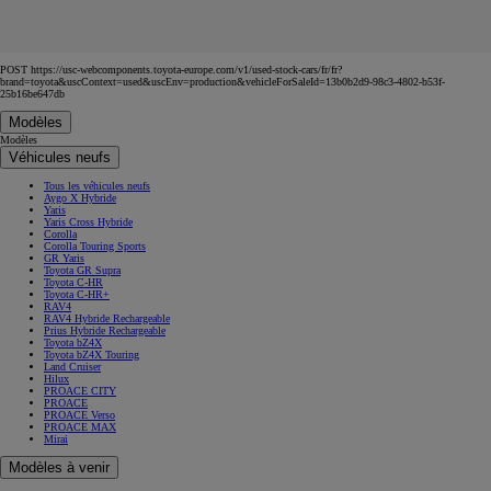
POST https://usc-webcomponents.toyota-europe.com/v1/used-stock-cars/fr/fr?
brand=toyota&uscContext=used&uscEnv=production&vehicleForSaleId=13b0b2d9-98c3-4802-b53f-
25b16be647db
Modèles
Modèles
Véhicules neufs
Tous les véhicules neufs
Aygo X Hybride
Yaris
Yaris Cross Hybride
Corolla
Corolla Touring Sports
GR Yaris
Toyota GR Supra
Toyota C-HR
Toyota C-HR+
RAV4
RAV4 Hybride Rechargeable
Prius Hybride Rechargeable
Toyota bZ4X
Toyota bZ4X Touring
Land Cruiser
Hilux
PROACE CITY
PROACE
PROACE Verso
PROACE MAX
Mirai