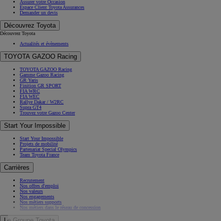
Les options sur-mesure
Assurance Connectée
Assurer votre Occasion
Espace Client Toyota Assurances
Demander un devis
Découvrez Toyota
Découvrez Toyota
Actualités et évènements
TOYOTA GAZOO Racing
TOYOTA GAZOO Racing
Gamme Gazoo Racing
GR Yaris
Finition GR SPORT
FIA WRC
FIA WEC
Rallye Dakar / W2RC
Supra GT4
Trouvez votre Gazoo Center
Start Your Impossible
Start Your Impossible
Projets de mobilité
Partenariat Special Olympics
Team Toyota France
Carrières
Recrutement
Nos offres d'emploi
Nos valeurs
Nos engagements
Nos métiers supports