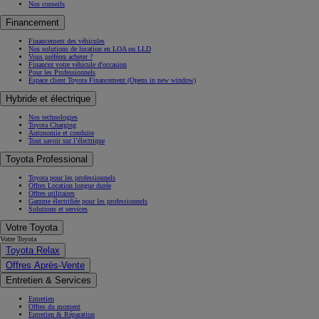
Véhicules d'occasion
Reprise de votre véhicule
Nos conseils
Financement
Financement des véhicules
Nos solutions de location en LOA ou LLD
Vous préférez acheter ?
Financez votre véhicule d'occasion
Pour les Professionnels
Espace client Toyota Financement
(Opens in new window)
Hybride et électrique
Nos technologies
Toyota Charging
Autonomie et conduite
Tout savoir sur l’électrique
Toyota Professional
Toyota pour les professionnels
Offres Location longue durée
Offres utilitaires
Gamme électrifiée pour les professionnels
Solutions et services
Votre Toyota
Votre Toyota
Toyota Relax
Offres Après-Vente
Entretien & Services
Entretien