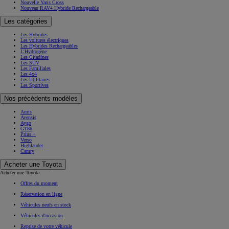
Modèles à venir
Nouvelle Yaris Cross
Nouveau RAV4 Hybride Rechargeable
Les catégories
Les Hybrides
Les voitures électriques
Les Hybrides Rechargeables
L'Hydrogène
Les Citadines
Les SUV
Les Familiales
Les 4x4
Les Utilitaires
Les Sportives
Nos précédents modèles
Auris
Avensis
Aygo
GT86
Prius +
Verso
Highlander
Camry
Acheter une Toyota
Acheter une Toyota
Offres du moment
Réservation en ligne
Véhicules neufs en stock