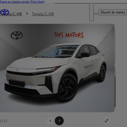
Passer au contenu suivant
(Press Enter)
DEALER NAME
Vous êtes ici
:
Ouvrir le menu
Trouvez un partenaire Toyota
Toyota C-HR
Toyota C-HR
1/17