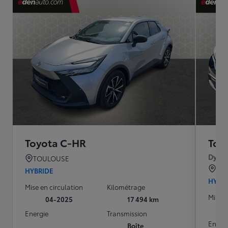
Toyota C-HR
Toy
Dynam
TOULOUSE
TO
HYBRIDE
HYBR
Mise en circulation
Kilométrage
Mise e
04-2025
17 494 km
Energie
Transmission
Energ
Boîte