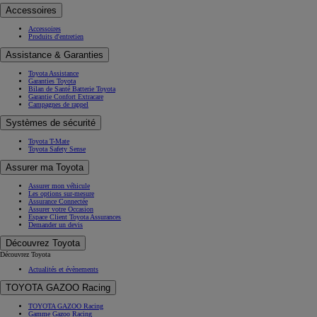
Accessoires
Accessoires
Produits d'entretien
Assistance & Garanties
Toyota Assistance
Garanties Toyota
Bilan de Santé Batterie Toyota
Garantie Confort Extracare
Campagnes de rappel
Systèmes de sécurité
Toyota T-Mate
Toyota Safety Sense
Assurer ma Toyota
Assurer mon véhicule
Les options sur-mesure
Assurance Connectée
Assurer votre Occasion
Espace Client Toyota Assurances
Demander un devis
Découvrez Toyota
Découvrez Toyota
Actualités et évènements
TOYOTA GAZOO Racing
TOYOTA GAZOO Racing
Gamme Gazoo Racing