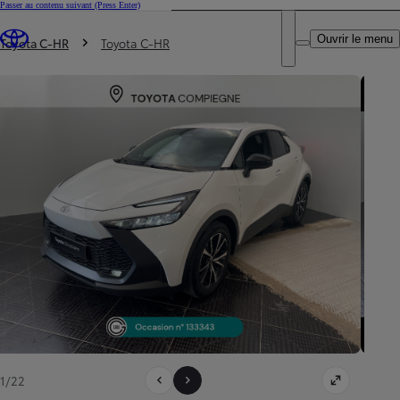
Passer au contenu suivant
(Press Enter)
DEALER NAME
Vous êtes ici
:
Ouvrir le menu
Trouvez un partenaire Toyota
Toyota C-HR
Toyota C-HR
1/22