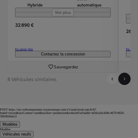
Hybride
automatique
Voir plus
32 890 €
26 59
En savoir plus
En savoir
Contactez la concession
Sauvegardez
8 Véhicules similaires
POST https://usc-webcomponents.toyota-europe.com/v1/used-stock-cars/fr/fr?
brand=toyota&uscContext=used&uscEnv=production&vehicleForSaleId=ed26ca3d-66fb-4679-9659-
39fc0b9ea5c3
Modèles
Modèles
Véhicules neufs