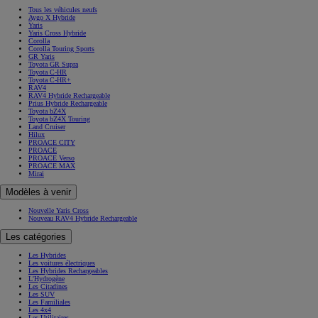
Tous les véhicules neufs
Aygo X Hybride
Yaris
Yaris Cross Hybride
Corolla
Corolla Touring Sports
GR Yaris
Toyota GR Supra
Toyota C-HR
Toyota C-HR+
RAV4
RAV4 Hybride Rechargeable
Prius Hybride Rechargeable
Toyota bZ4X
Toyota bZ4X Touring
Land Cruiser
Hilux
PROACE CITY
PROACE
PROACE Verso
PROACE MAX
Mirai
Modèles à venir
Nouvelle Yaris Cross
Nouveau RAV4 Hybride Rechargeable
Les catégories
Les Hybrides
Les voitures électriques
Les Hybrides Rechargeables
L'Hydrogène
Les Citadines
Les SUV
Les Familiales
Les 4x4
Les Utilitaires