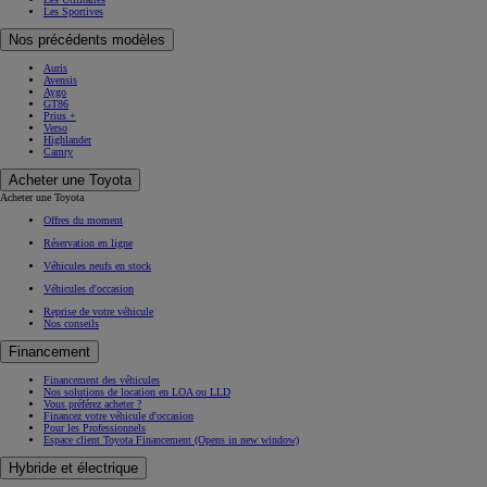
Les Sportives
Nos précédents modèles
Auris
Avensis
Aygo
GT86
Prius +
Verso
Highlander
Camry
Acheter une Toyota
Acheter une Toyota
Offres du moment
Réservation en ligne
Véhicules neufs en stock
Véhicules d'occasion
Reprise de votre véhicule
Nos conseils
Financement
Financement des véhicules
Nos solutions de location en LOA ou LLD
Vous préférez acheter ?
Financez votre véhicule d'occasion
Pour les Professionnels
Espace client Toyota Financement
(Opens in new window)
Hybride et électrique