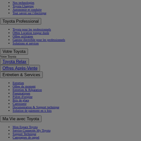
Nos technologies
Toyota Charging
Autonomie et conduite
Tout savoir sur l’électrique
Toyota Professional
Toyota pour les professionnels
Offres Location longue durée
Offres utilitaires
Gamme électrifiée pour les professionnels
Solutions et services
Votre Toyota
Votre Toyota
Toyota Relax
Offres Après-Vente
Entretien & Services
Entretien
Offres du moment
Entretien & Réparation
Pneumatiques
Pièces d'origine
Bris de glace
Carrosserie
Documentation & Support technique
Solution de paiement en x fois
Ma Vie avec Toyota
Mon Espace Toyota
Service Connectés My Toyota
Support Technique
Campagnes de rappel