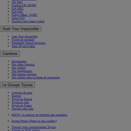
GR Yaris
Finition GR SPORT
FIA WRC
FIA WEC
Rallye Dakar / W2RC
Supra GT4
Trouvez votre Gazoo Center
Start Your Impossible
Start Your Impossible
Projets de mobilité
Partenariat Special Olympics
Team Toyota France
Carrières
Recrutement
Nos offres d'emploi
Nos valeurs
Nos engagements
Nos métiers supports
Nos métiers dans le réseau de concession
Le Groupe Toyota
A propos de nous
Histoire
Toyota en Europe
Toyota et vous
Toyota en France
Toujours plus loin
KINTO, la solution de mobilité sans contrainte
Espace Presse
(Opens in new window)
Trouvez votre concessionnaire Toyota
Prendre un RDV Atelier