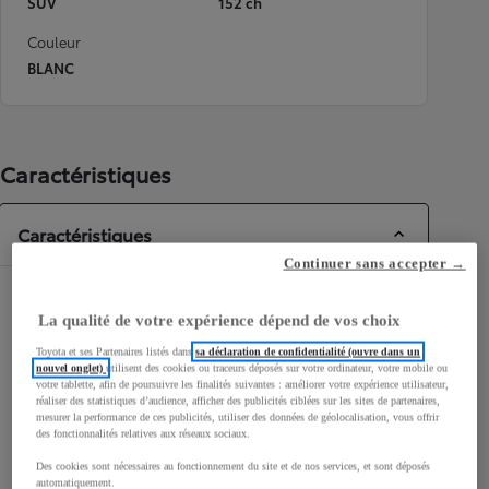
SUV
152 ch
Couleur
BLANC
Caractéristiques
Caractéristiques
Continuer sans accepter →
Dimensions & Carrosserie
La qualité de votre expérience dépend de vos choix
Portes
5
Toyota et ses Partenaires listés dans
sa déclaration de confidentialité (ouvre dans un
Places
5
nouvel onglet)
utilisent des cookies ou traceurs déposés sur votre ordinateur, votre mobile ou
votre tablette, afin de poursuivre les finalités suivantes : améliorer votre expérience utilisateur,
réaliser des statistiques d’audience, afficher des publicités ciblées sur les sites de partenaires,
mesurer la performance de ces publicités, utiliser des données de géolocalisation, vous offrir
des fonctionnalités relatives aux réseaux sociaux.
Des cookies sont nécessaires au fonctionnement du site et de nos services, et sont déposés
automatiquement.