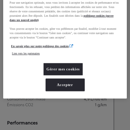
mm
Pour une navigation optimale, nous vous invitons à accepter les cookies de performance et/ou
fonctionnels. En les refusant, vous perdriez des informations affichées sur notre site. Sous
1 558
Hauteur
réserve de votre consentement préalable, des cookies tiers (publicité et réseaux sociaux)
pourraient alors être déposés. Les finalités sont décrites dans la
politique cookies (ouvre
dans un nouvel onglet)
.
Longueur
4 362
mm
Vous pouvez accepter les cookies, gérer vos préférences par finalité, modifier à tout moment
vos consentements via le bouton "Gérer mes cookies", ou continuer votre navigation sans
accepter via le bouton "Continuer sans accepter".
En savoir plus sur notre politique des cookies
Lien vers les partenaires
Gérer mes cookies
Accepter
Consommation mixte
Consommation mixte
4,9
L/100 km
Émissions CO2
1
g/km
Performances