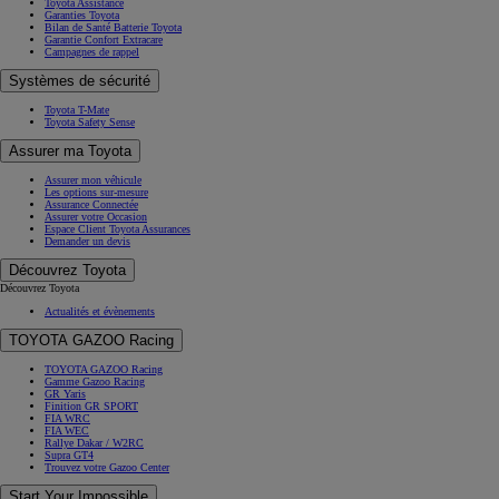
Toyota Assistance
Garanties Toyota
Bilan de Santé Batterie Toyota
Garantie Confort Extracare
Campagnes de rappel
Systèmes de sécurité
Toyota T-Mate
Toyota Safety Sense
Assurer ma Toyota
Assurer mon véhicule
Les options sur-mesure
Assurance Connectée
Assurer votre Occasion
Espace Client Toyota Assurances
Demander un devis
Découvrez Toyota
Découvrez Toyota
Actualités et évènements
TOYOTA GAZOO Racing
TOYOTA GAZOO Racing
Gamme Gazoo Racing
GR Yaris
Finition GR SPORT
FIA WRC
FIA WEC
Rallye Dakar / W2RC
Supra GT4
Trouvez votre Gazoo Center
Start Your Impossible