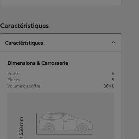
Caractéristiques
Caractéristiques
Dimensions & Carrosserie
Portes
5
Places
5
Volume du coffre
364
L
mm
1 558
Hauteur