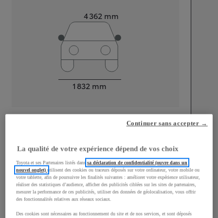
Longueur
4 362
mm
Largeur
1 832
mm
Continuer sans accepter →
Consommation mixte
Émissions CO2
108
g/km
La qualité de votre expérience dépend de vos choix
Toyota et ses Partenaires listés dans
sa déclaration de confidentialité (ouvre dans un
nouvel onglet)
utilisent des cookies ou traceurs déposés sur votre ordinateur, votre mobile ou
Performances
votre tablette, afin de poursuivre les finalités suivantes : améliorer votre expérience utilisateur,
réaliser des statistiques d’audience, afficher des publicités ciblées sur les sites de partenaires,
mesurer la performance de ces publicités, utiliser des données de géolocalisation, vous offrir
Vitesse maximale
180
km/h
des fonctionnalités relatives aux réseaux sociaux.
Accélération 0-100km/h
7,9
secondes
Des cookies sont nécessaires au fonctionnement du site et de nos services, et sont déposés