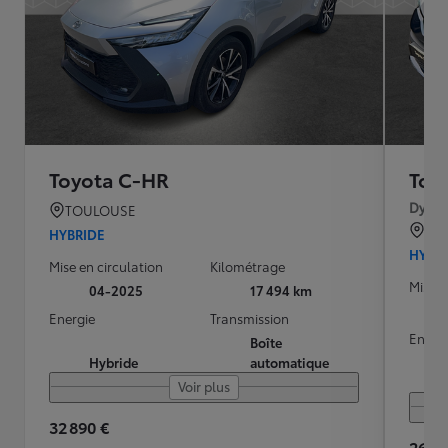
Toyota C-HR
Toy
Dynam
TOULOUSE
TO
HYBRIDE
HYBR
Mise en circulation
Kilométrage
Mise e
04-2025
17 494 km
Energie
Transmission
Energ
Boîte
Hybride
automatique
Voir plus
32 890 €
26 59