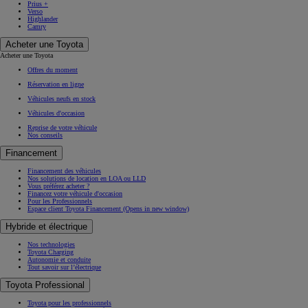
Prius +
Verso
Highlander
Camry
Acheter une Toyota
Acheter une Toyota
Offres du moment
Réservation en ligne
Véhicules neufs en stock
Véhicules d'occasion
Reprise de votre véhicule
Nos conseils
Financement
Financement des véhicules
Nos solutions de location en LOA ou LLD
Vous préférez acheter ?
Financez votre véhicule d'occasion
Pour les Professionnels
Espace client Toyota Financement
(Opens in new window)
Hybride et électrique
Nos technologies
Toyota Charging
Autonomie et conduite
Tout savoir sur l’électrique
Toyota Professional
Toyota pour les professionnels