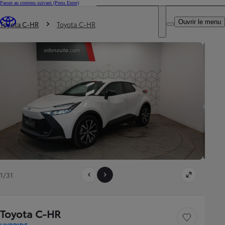
Passer au contenu suivant
(Press Enter)
DEALER NAME
Vous êtes ici
:
Ouvrir le menu
Trouvez un partenaire Toyota
Toyota C-HR
Toyota C-HR
1/31
Toyota C-HR
Sauvegarder le véh