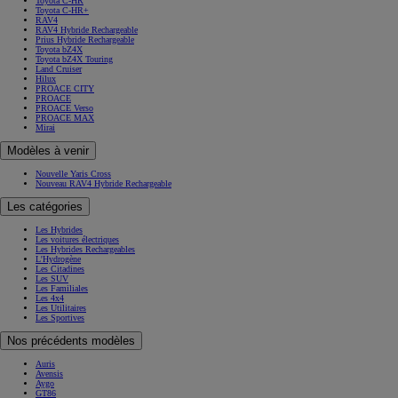
Toyota C-HR
Toyota C-HR+
RAV4
RAV4 Hybride Rechargeable
Prius Hybride Rechargeable
Toyota bZ4X
Toyota bZ4X Touring
Land Cruiser
Hilux
PROACE CITY
PROACE
PROACE Verso
PROACE MAX
Mirai
Modèles à venir
Nouvelle Yaris Cross
Nouveau RAV4 Hybride Rechargeable
Les catégories
Les Hybrides
Les voitures électriques
Les Hybrides Rechargeables
L'Hydrogène
Les Citadines
Les SUV
Les Familiales
Les 4x4
Les Utilitaires
Les Sportives
Nos précédents modèles
Auris
Avensis
Aygo
GT86