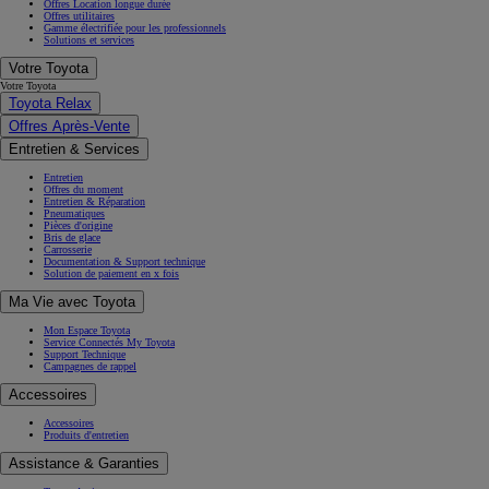
Offres Location longue durée
Offres utilitaires
Gamme électrifiée pour les professionnels
Solutions et services
Votre Toyota
Votre Toyota
Toyota Relax
Offres Après-Vente
Entretien & Services
Entretien
Offres du moment
Entretien & Réparation
Pneumatiques
Pièces d'origine
Bris de glace
Carrosserie
Documentation & Support technique
Solution de paiement en x fois
Ma Vie avec Toyota
Mon Espace Toyota
Service Connectés My Toyota
Support Technique
Campagnes de rappel
Accessoires
Accessoires
Produits d'entretien
Assistance & Garanties