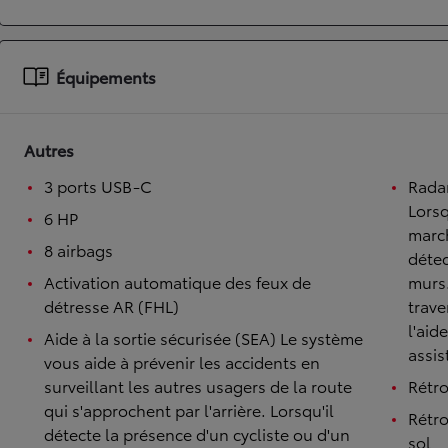
À partir de 19 700 €
Nouvelle Yaris Cross
Équipements
HYBRIDE
Disponible prochainement
Autres
3 ports USB-C
Rada
Lorsq
6 HP
march
8 airbags
détec
Activation automatique des feux de
murs
détresse AR (FHL)
trave
l'aid
Aide à la sortie sécurisée (SEA) Le système
assis
vous aide à prévenir les accidents en
surveillant les autres usagers de la route
Rétro
qui s'approchent par l'arrière. Lorsqu'il
Rétro
détecte la présence d'un cycliste ou d'un
sol