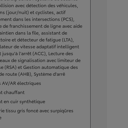
llision avec détection des véhicules,
ns (jour/nuit) et cyclistes, actif
ment dans les intersections (PCS),
e de franchissement de ligne avec aide
intien dans la file, assistant de
ctoire et détecteur de fatigue (LTA),
ateur de vitesse adaptatif intelligent
t jusqu'à l'arrêt (ACC), Lecture des
aux de signalisation avec limiteur de
se (RSA) et Gestion automatique des
de route (AHB), Système d'arrê
s AV/AR électriques
t chauffant
t en cuir synthétique
rie tissu gris foncé avec surpiqûres
e