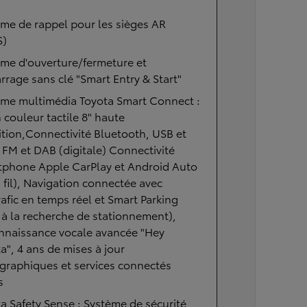
me de rappel pour les sièges AR
S)
me d'ouverture/fermeture et
rage sans clé "Smart Entry & Start"
ème multimédia Toyota Smart Connect :
 couleur tactile 8" haute
ition,Connectivité Bluetooth, USB et
 FM et DAB (digitale) Connectivité
tphone Apple CarPlay et Android Auto
 fil), Navigation connectée avec
rafic en temps réel et Smart Parking
 à la recherche de stationnement),
nnaissance vocale avancée "Hey
a", 4 ans de mises à jour
graphiques et services connectés
s
a Safety Sense : Système de sécurité