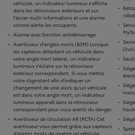
véhicule, un indicateur lumineux s'affiche
Rétro
dans les rétroviseurs extérieurs et sur
raba
l'écran multi-informations et une alarme
sonore alerte les occupants.
Servi
MyToy
Alarme avec fonction antidémarrage
Serv
Avertisseur d'angles morts (BSM) Lorsque
(incl
les capteurs détectent un véhicule dans
votre angle mort latéral, un indicateur
Seuil
lumineux s'éclaire sur le rétroviseur
Sièg
extérieur correspondant. Si vous mettez
élect
votre clignotant afin d'indiquer un
Siège
changement de voie alors qu'un véhicule
manu
est dans votre angle mort, un indicateur
lumineux apparaît dans le rétroviseur
Sièg
correspondant pour vous avertir du danger.
haut
Avertisseur de circulation AR (RCTA) Cet
Siège
avertisseur vous permet grâce aux capteurs
Syst
d'angles morts de repérer un véhicule