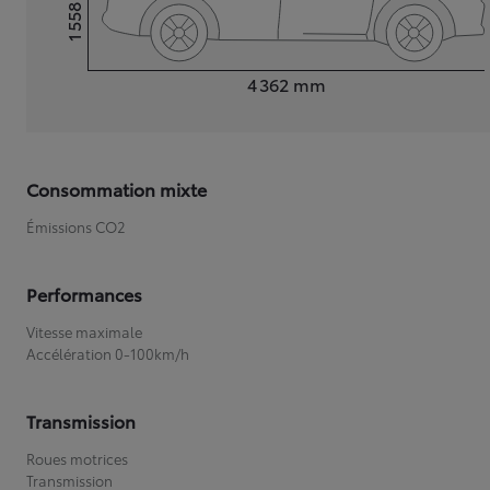
1 558
Hauteur
Longueur
4 362
mm
Consommation mixte
Émissions CO2
Performances
Vitesse maximale
Accélération 0-100km/h
Transmission
Roues motrices
Transmission