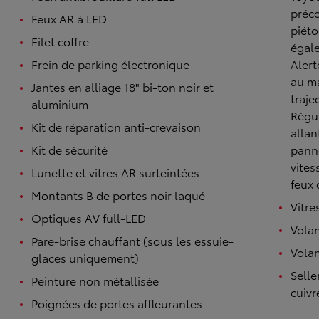
préco
Feux AR à LED
piéto
Filet coffre
égale
Frein de parking électronique
Alert
au ma
Jantes en alliage 18" bi-ton noir et
traje
aluminium
Régul
Kit de réparation anti-crevaison
allan
Kit de sécurité
panne
vites
Lunette et vitres AR surteintées
TOYOTA C-HR
feux 
HYBRIDE OU HYBRIDE RECHARGEABLE
Montants B de portes noir laqué
Disponible rapidement
Vitre
Optiques AV full-LED
Volan
Pare-brise chauffant (sous les essuie-
Volan
glaces uniquement)
Selle
Peinture non métallisée
cuivr
Poignées de portes affleurantes