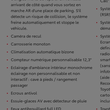
Call"
arrivant de côté quand vous sortez en
Systè
marche AR d'une place de parking. S'il
(RSR
détecte un risque de collision, le système
freine automatiquement et stoppe le
Systè
véhicule.
démar
Caméra de recul
Syst
Ecran
Carrosserie monoton
défin
Climatisation automatique bizone
radio
Compteur numérique personnalisable 12,3"
smar
(sans
Eclairage d'ambiance intérieur monochrome
infot
éclairage non personnalisable et non
(aide
interactif : cave à pieds / rangement
Reco
passager
Toyot
Ecrous antivol
carto
Essuie-glaces AV avec détecteur de pluie
inclu
Feux antibrouillard full LED
Toyot