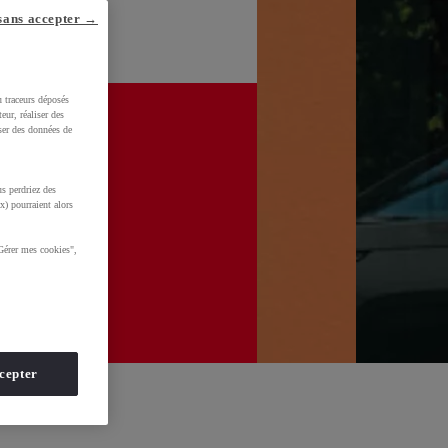
sans accepter →
u traceurs déposés
eur, réaliser des
iser des données de
s perdriez des
x) pourraient alors
Gérer mes cookies",
cepter