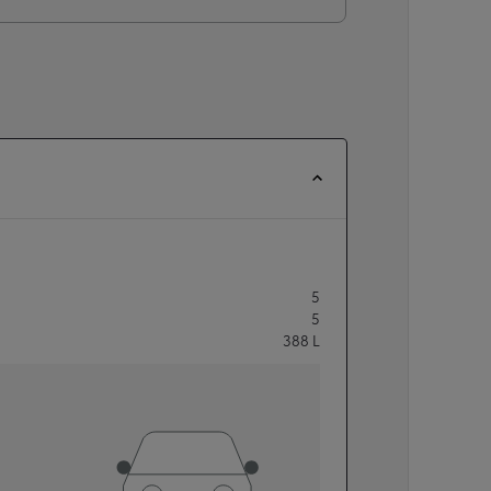
5
5
388
L