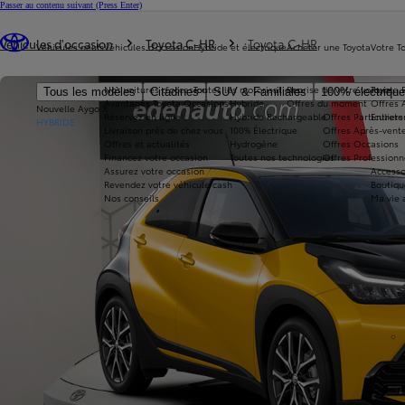
Passer au contenu suivant
(Press Enter)
Vous êtes ici
:
Véhicules d'occasion
Toyota C-HR
Toyota C-HR
Véhicules neufs
Véhicules d'occasion
Hybride et électrique
Acheter une Toyota
Votre T
Nos voitures d'occasion
Toutes les motorisations
Reprise de votre voiture
Toyota 
Tous les modèles
Citadines
SUV & Familiales
100% électriqu
Avantages Toyota Occasions
Hybride
Offres du moment
Offres 
Nouvelle Aygo X
Réservez en ligne
Hybride Rechargeable
Offres Particuliers
Entrete
HYBRIDE
Livraison près de chez vous
100% Électrique
Offres Après-vente
Offres et actualités
Hydrogène
Offres Occasions
Financez votre occasion
Toutes nos technologies
Offres Professionn
Assurez votre occasion
Accesso
Revendez votre véhicule cash
Boutiqu
Nos conseils
Ma vie 