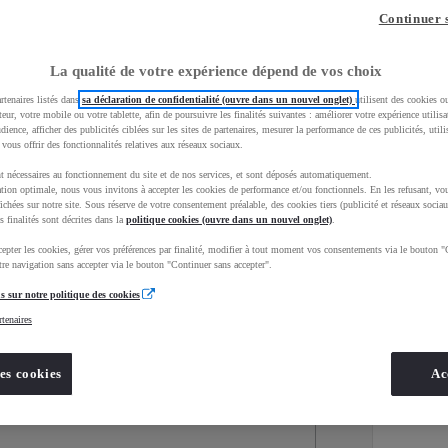
Continuer 
La qualité de votre expérience dépend de vos choix
rtenaires listés dans
sa déclaration de confidentialité (ouvre dans un nouvel onglet)
utilisent des cookies o
teur, votre mobile ou votre tablette, afin de poursuivre les finalités suivantes : améliorer votre expérience utilisat
udience, afficher des publicités ciblées sur les sites de partenaires, mesurer la performance de ces publicités, util
 vous offrir des fonctionnalités relatives aux réseaux sociaux.
t nécessaires au fonctionnement du site et de nos services, et sont déposés automatiquement.
tion optimale, nous vous invitons à accepter les cookies de performance et/ou fonctionnels. En les refusant, vou
ichées sur notre site. Sous réserve de votre consentement préalable, des cookies tiers (publicité et réseaux sociau
s finalités sont décrites dans la
politique cookies (ouvre dans un nouvel onglet)
.
epter les cookies, gérer vos préférences par finalité, modifier à tout moment vos consentements via le bouton "
Services
Concession
re navigation sans accepter via le bouton "Continuer sans accepter".
s sur notre politique des cookies
rtenaires
Energie
oyota Occasions
Hybride
es cookies
Ac