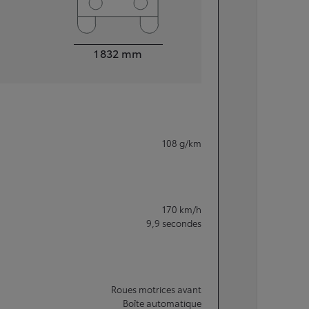
Largeur
1 832
mm
108
g/km
170
km/h
9,9
secondes
Roues motrices avant
Boîte automatique