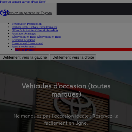
Passer au contenu suivant
(Press Enter)
...
Trouvez un partenaire Toyota
Voiture d'occasion
Présentation
Présentation
Rachats Cash
Rachats ExtraOrdinaires
Offres & Actualités
Offres & Actualités
Avantages
Avantages
Réservation en ligne
Réservation en ligne
Livraison
Livraison
Financement
Financement
Assurance
Assurance
Hybride
Hybride
Défilement vers la gauche
Défilement vers la droite
Véhicules d'occasion (toutes
marques)
Ne manquez pas l'occasion idéale : Réservez-la
facilement en ligne.