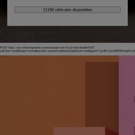
11158 véhicules disponibles
POST https://usc-webcomponents.toyota-europe.com/v1/car-filter-header/fr/fr?
carFilter=used&brand=toyota&uscEnv=production&useGlobalStore=true&gclid=CjwKCAjw4dDT