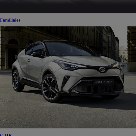
Familiales
C-HR