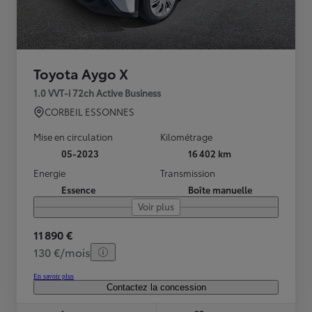
Toyota Aygo X
1.0 VVT-i 72ch Active Business
CORBEIL ESSONNES
Mise en circulation
Kilométrage
05-2023
16 402 km
Energie
Transmission
Essence
Boîte manuelle
Voir plus
11 890 €
130 €/mois
En savoir plus
Contactez la concession