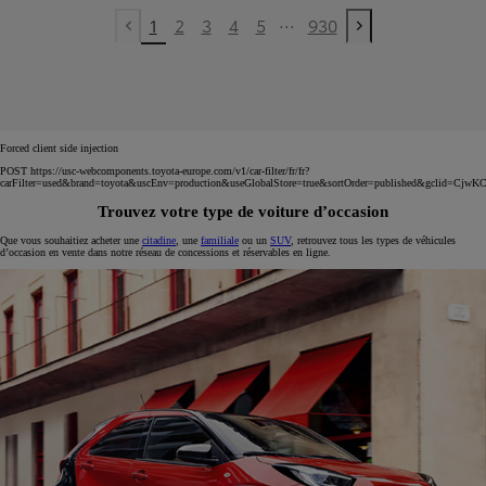
...
1
2
3
4
5
930
Previous page
Next page
Forced client side injection
POST https://usc-webcomponents.toyota-europe.com/v1/car-filter/fr/fr?
carFilter=used&brand=toyota&uscEnv=production&useGlobalStore=true&sortOrder=published&
Trouvez votre type de voiture d’occasion
Que vous souhaitiez acheter une
citadine
, une
familiale
ou un
SUV
, retrouvez tous les types de véhicules
d’occasion en vente dans notre réseau de concessions et réservables en ligne.