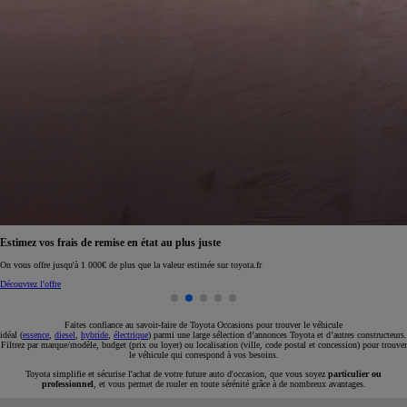
Réservez en ligne votre occasion pour 1€ seulement
Réservez en ligne
Faites confiance au savoir-faire de Toyota Occasions pour trouver le véhicule
idéal (
essence
,
diesel
,
hybride
,
électrique
) parmi une large sélection d’annonces Toyota et d’autres constructeurs.
Filtrez par marque/modèle, budget (prix ou loyer) ou localisation (ville, code postal et concession) pour trouver
le véhicule qui correspond à vos besoins.
Toyota simplifie et sécurise l'achat de votre future auto d'occasion, que vous soyez
particulier ou
professionnel
, et vous permet de rouler en toute sérénité grâce à de nombreux avantages.