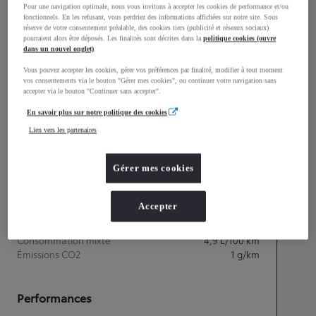
mm
Pour une navigation optimale, nous vous invitons à accepter les cookies de performance et/ou
fonctionnels. En les refusant, vous perdriez des informations affichées sur notre site. Sous
1 558
Hauteur
réserve de votre consentement préalable, des cookies tiers (publicité et réseaux sociaux)
pourraient alors être déposés. Les finalités sont décrites dans la
politique cookies (ouvre
dans un nouvel onglet)
.
Longueur
4 362
mm
Vous pouvez accepter les cookies, gérer vos préférences par finalité, modifier à tout moment
vos consentements via le bouton "Gérer mes cookies", ou continuer votre navigation sans
accepter via le bouton "Continuer sans accepter".
En savoir plus sur notre politique des cookies
Lien vers les partenaires
Gérer mes cookies
Accepter
Consommation mixte
Consommation mixte
4,9
L/100 km
Émissions CO2
1
g/km
Performances