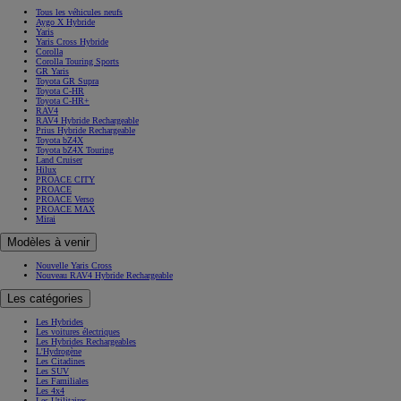
Tous les véhicules neufs
Aygo X Hybride
Yaris
Yaris Cross Hybride
Corolla
Corolla Touring Sports
GR Yaris
Toyota GR Supra
Toyota C-HR
Toyota C-HR+
RAV4
RAV4 Hybride Rechargeable
Prius Hybride Rechargeable
Toyota bZ4X
Toyota bZ4X Touring
Land Cruiser
Hilux
PROACE CITY
PROACE
PROACE Verso
PROACE MAX
Mirai
Modèles à venir
Nouvelle Yaris Cross
Nouveau RAV4 Hybride Rechargeable
Les catégories
Les Hybrides
Les voitures électriques
Les Hybrides Rechargeables
L'Hydrogène
Les Citadines
Les SUV
Les Familiales
Les 4x4
Les Utilitaires