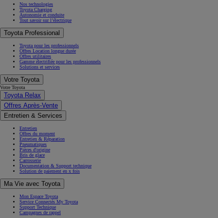
Nos technologies
Toyota Charging
Autonomie et conduite
Tout savoir sur l’électrique
Toyota Professional
Toyota pour les professionnels
Offres Location longue durée
Offres utilitaires
Gamme électrifiée pour les professionnels
Solutions et services
Votre Toyota
Votre Toyota
Toyota Relax
Offres Après-Vente
Entretien & Services
Entretien
Offres du moment
Entretien & Réparation
Pneumatiques
Pièces d'origine
Bris de glace
Carrosserie
Documentation & Support technique
Solution de paiement en x fois
Ma Vie avec Toyota
Mon Espace Toyota
Service Connectés My Toyota
Support Technique
Campagnes de rappel