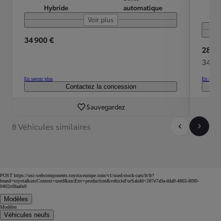
Hybride
automatique
Voir plus
34 900 €
28 99
348 
En savoir plus
En savoir
Contactez la concession
Sauvegardez
8 Véhicules similaires
POST https://usc-webcomponents.toyota-europe.com/v1/used-stock-cars/fr/fr?
brand=toyota&uscContext=used&uscEnv=production&vehicleForSaleId=287e7a9a-dda9-4865-80f0-
0402c0faa6e9
Modèles
Modèles
Véhicules neufs