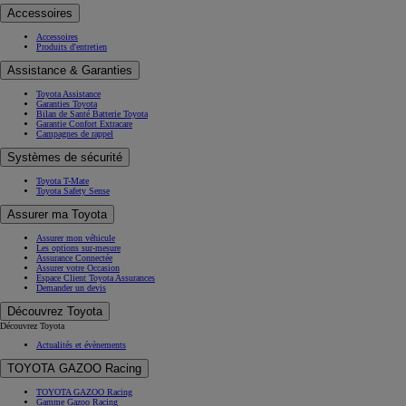
Accessoires
Accessoires
Produits d'entretien
Assistance & Garanties
Toyota Assistance
Garanties Toyota
Bilan de Santé Batterie Toyota
Garantie Confort Extracare
Campagnes de rappel
Systèmes de sécurité
Toyota T-Mate
Toyota Safety Sense
Assurer ma Toyota
Assurer mon véhicule
Les options sur-mesure
Assurance Connectée
Assurer votre Occasion
Espace Client Toyota Assurances
Demander un devis
Découvrez Toyota
Découvrez Toyota
Actualités et évènements
TOYOTA GAZOO Racing
TOYOTA GAZOO Racing
Gamme Gazoo Racing