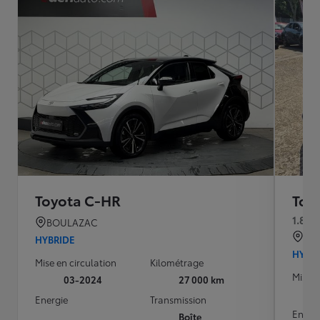
Toyota C-HR
Toy
1.8 H
BOULAZAC
AR
HYBRIDE
HYBR
Mise en circulation
Kilométrage
Mise e
03-2024
27 000 km
Energie
Transmission
Energ
Boîte