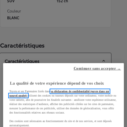
SUV
152 ch
Couleur
BLANC
Caractéristiques
Caractéristiques
Continuer sans accepter →
Dimensions & Carrosserie
La qualité de votre expérience dépend de vos choix
Portes
5
Toyota et ses Partenaires listés dans
sa déclaration de confidentialité (ouvre dans un
Places
5
nouvel onglet)
utilisent des cookies ou traceurs déposés sur votre ordinateur, votre mobile ou
votre tablette, afin de poursuivre les finalités suivantes : améliorer votre expérience utilisateur,
réaliser des statistiques d’audience, afficher des publicités ciblées sur les sites de partenaires,
mesurer la performance de ces publicités, utiliser des données de géolocalisation, vous offrir
des fonctionnalités relatives aux réseaux sociaux.
Des cookies sont nécessaires au fonctionnement du site et de nos services, et sont déposés
automatiquement.