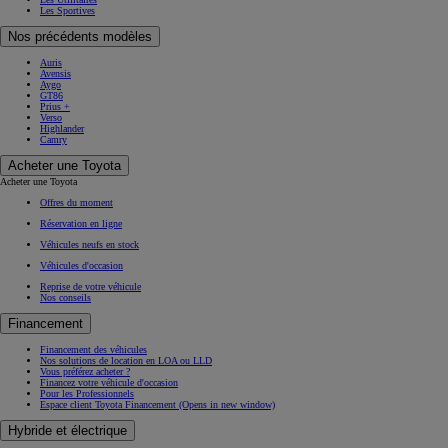
Les Sportives
Nos précédents modèles
Auris
Avensis
Aygo
GT86
Prius +
Verso
Highlander
Camry
Acheter une Toyota
Acheter une Toyota
Offres du moment
Réservation en ligne
Véhicules neufs en stock
Véhicules d'occasion
Reprise de votre véhicule
Nos conseils
Financement
Financement des véhicules
Nos solutions de location en LOA ou LLD
Vous préférez acheter ?
Financez votre véhicule d'occasion
Pour les Professionnels
Espace client Toyota Financement
(Opens in new window)
Hybride et électrique