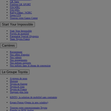
GR Yaris
Finition GR SPORT
FIA WRC
FIA WEC
Rallye Dakar / W2RC
Supra GT4
Trouvez votre Gazoo Center
Start Your Impossible
Start Your Impossible
Projets de mobilité
Partenariat Special Olympics
Team Toyota France
Carrières
Recrutement
Nos offres d'emploi
Nos valeurs
Nos engagements
Nos métiers supports
Nos métiers dans le réseau de concession
Le Groupe Toyota
A propos de nous
Histoire
Toyota en Europe
Toyota et vous
Toyota en France
Toujours plus loin
KINTO, la solution de mobilité sans contrainte
Espace Presse
(Opens in new window)
Trouvez votre concessionnaire Toyota
Prendre un RDV Atelier