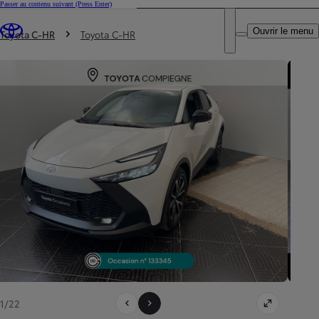
Passer au contenu suivant
(Press Enter)
DEALER NAME
Vous êtes ici
:
Ouvrir le menu
Trouvez un partenaire Toyota
Toyota C-HR
Toyota C-HR
1/22