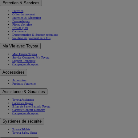
Entretien & Services
Entretien
Offres du moment
Entretien & Réparation
Pneumatiques
Pièces d'origine
Bris de glace
Carrosserie
Documentation & Support technique
Solution de paiement en x fois
Ma Vie avec Toyota
Mon Espace Toyota
Service Connectés My Toyota
Support Technique
Campagnes de rappel
Accessoires
Accessoires
Produits d'entretien
Assistance & Garanties
Toyota Assistance
Garanties Toyota
Bilan de Santé Batterie Toyota
Garantie Confort Extracare
Campagnes de rappel
Systèmes de sécurité
Toyota T-Mate
Toyota Safety Sense