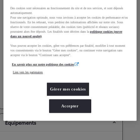
Consommation mixte
Des cookies sont nécessaires au fonctionnement du site et de nos services, et sont déposés
automatiquement.
Pour une navigation optimale, nous vous invitons à accepter les cookies de performance et/ou
Consommation mixte
0,8
L/100 km
fonctionnels. En les refusant, vous perdriez des informations affichées sur notre site. Sous
Émissions CO2
19
g/km
réserve de votre consentement préalable, des cookies tiers (publicité et réseaux sociaux)
pourraient alors être déposés. Les finalités sont décrites dans la
politique cookies (ouvre
dans un nouvel onglet)
.
Performances
Vous pouvez accepter les cookies, gérer vos préférences par finalité, modifier à tout moment
vos consentements via le bouton "Gérer mes cookies", ou continuer votre navigation sans
Vitesse maximale
180
km/h
accepter via le bouton "Continuer sans accepter".
Accélération 0-100km/h
7,4
secondes
En savoir plus sur notre politique des cookies
Lien vers les partenaires
Transmission
Gérer mes cookies
Roues motrices
Roues motrices avant
Transmission
Boîte automatique
Accepter
Équipements