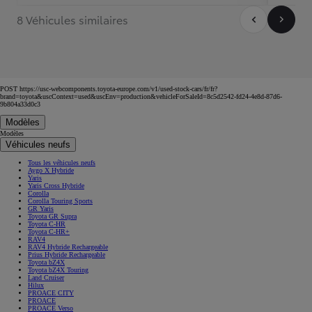
8 Véhicules similaires
POST https://usc-webcomponents.toyota-europe.com/v1/used-stock-cars/fr/fr?
brand=toyota&uscContext=used&uscEnv=production&vehicleForSaleId=8c5d2542-fd24-4e8d-87d6-
9b804a33d0c3
Modèles
Modèles
Véhicules neufs
Tous les véhicules neufs
Aygo X Hybride
Yaris
Yaris Cross Hybride
Corolla
Corolla Touring Sports
GR Yaris
Toyota GR Supra
Toyota C-HR
Toyota C-HR+
RAV4
RAV4 Hybride Rechargeable
Prius Hybride Rechargeable
Toyota bZ4X
Toyota bZ4X Touring
Land Cruiser
Hilux
PROACE CITY
PROACE
PROACE Verso