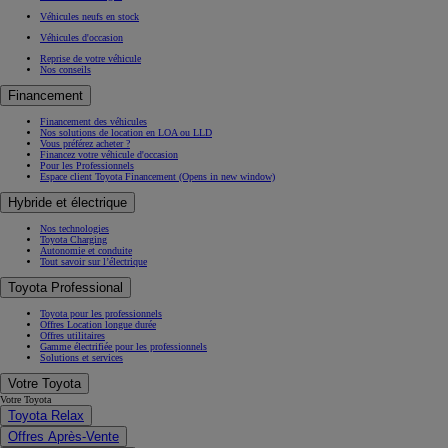
Véhicules neufs en stock
Véhicules d'occasion
Reprise de votre véhicule
Nos conseils
Financement
Financement des véhicules
Nos solutions de location en LOA ou LLD
Vous préférez acheter ?
Financez votre véhicule d'occasion
Pour les Professionnels
Espace client Toyota Financement
(Opens in new window)
Hybride et électrique
Nos technologies
Toyota Charging
Autonomie et conduite
Tout savoir sur l’électrique
Toyota Professional
Toyota pour les professionnels
Offres Location longue durée
Offres utilitaires
Gamme électrifiée pour les professionnels
Solutions et services
Votre Toyota
Votre Toyota
Toyota Relax
Offres Après-Vente