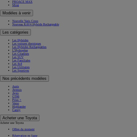
PROACE MAX
Mirai
Modèles à venir
Nouvelle Yaris Cross
Nouveau RAV4 Hybride Rechargeable
Les catégories
Les Hybrides
Les voitures électriques
Les Hybrides Rechargeables
L'Hydrogène
Les Citadines
Les SUV
Les Familiales
Les 4x4
Les Utilitaires
Les Sportives
Nos précédents modèles
Auris
Avensis
Aygo
GT86
Prius +
Verso
Highlander
Camry
Acheter une Toyota
Acheter une Toyota
Offres du moment
Réservation en ligne