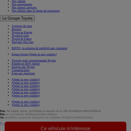
Nos valeurs
Nos engagements
Nos métiers supports
Nos métiers dans le réseau de concession
Le Groupe Toyota
A propos de nous
Histoire
Toyota en Europe
Toyota et vous
Toyota en France
Toujours plus loin
KINTO, la solution de mobilité sans contrainte
Espace Presse
(Opens in new window)
Trouvez votre concessionnaire Toyota
Prendre un RDV Atelier
Essayez une Toyota
Contactez-nous
Foire aux questions
(Opens in new window)
(Opens in new window)
(Opens in new window)
(Opens in new window)
(Opens in new window)
(Opens in new window)
(Opens in new window)
(Opens in new window)
Pour les trajets courts, privilégiez la marche ou le vélo #SeDéplacerMoinsPolluer
Pensez à covoiturer #SeDéplacerMoinsPolluer
Au quotidien, prenez les transports en commun #SeDéplacerMoinsPolluer
Retrouvez les étiquettes énergétiques de nos modèles
(Opens in new window)
Ce véhicule m'intéresse