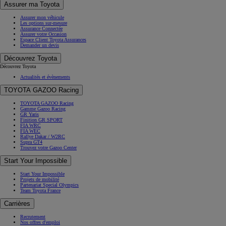
Assurer ma Toyota
Assurer mon véhicule
Les options sur-mesure
Assurance Connectée
Assurer votre Occasion
Espace Client Toyota Assurances
Demander un devis
Découvrez Toyota
Découvrez Toyota
Actualités et évènements
TOYOTA GAZOO Racing
TOYOTA GAZOO Racing
Gamme Gazoo Racing
GR Yaris
Finition GR SPORT
FIA WRC
FIA WEC
Rallye Dakar / W2RC
Supra GT4
Trouvez votre Gazoo Center
Start Your Impossible
Start Your Impossible
Projets de mobilité
Partenariat Special Olympics
Team Toyota France
Carrières
Recrutement
Nos offres d'emploi