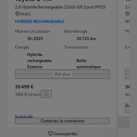
2.0 Hybride Rechargeable 225ch GR Sport MY25
2.0 H
PARIS
CH
HYBRIDE RECHARGEABLE
HYBR
Mise en circulation
Kilométrage
Mise e
10-2025
20 725 km
Energie
Transmission
Energ
Hybride
rechargeable
Boîte
Essence
automatique
Voir plus
35 499 €
34 99
384 €/mois
422 
En savoir
En savoir plus
Contactez la concession
Sauvegardez