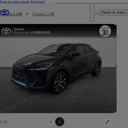
Passer au contenu suivant
(Press Enter)
DEALER NAME
Vous êtes ici
:
Ouvrir le menu
Trouvez un partenaire Toyota
Toyota C-HR
Toyota C-HR
1/16