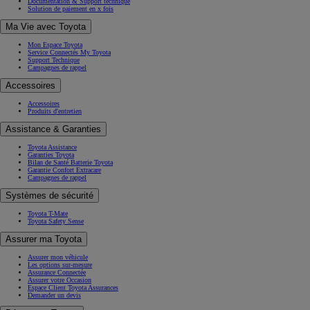
Documentation & Support technique
Solution de paiement en x fois
Ma Vie avec Toyota
Mon Espace Toyota
Service Connectés My Toyota
Support Technique
Campagnes de rappel
Accessoires
Accessoires
Produits d'entretien
Assistance & Garanties
Toyota Assistance
Garanties Toyota
Bilan de Santé Batterie Toyota
Garantie Confort Extracare
Campagnes de rappel
Systèmes de sécurité
Toyota T-Mate
Toyota Safety Sense
Assurer ma Toyota
Assurer mon véhicule
Les options sur-mesure
Assurance Connectée
Assurer votre Occasion
Espace Client Toyota Assurances
Demander un devis