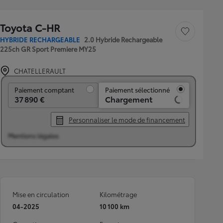
Toyota C-HR
Sauvegarder le véh
HYBRIDE RECHARGEABLE
2.0 Hybride Rechargeable
225ch GR Sport Premiere MY25
CHATELLERAULT
Paiement comptant
Paiement comptant
Paiement sélectionné
37 890 €
Chargement
Personnaliser le mode de financement
Mentions légales
Mise en circulation
Kilométrage
04-2025
10 100 km