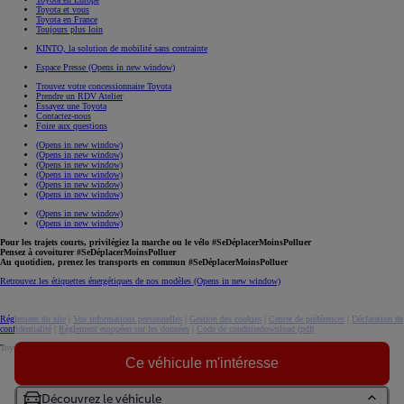
Toyota et vous
Toyota en France
Toujours plus loin
KINTO, la solution de mobilité sans contrainte
Espace Presse
(Opens in new window)
Trouvez votre concessionnaire Toyota
Prendre un RDV Atelier
Essayez une Toyota
Contactez-nous
Foire aux questions
(Opens in new window)
(Opens in new window)
(Opens in new window)
(Opens in new window)
(Opens in new window)
(Opens in new window)
(Opens in new window)
(Opens in new window)
Pour les trajets courts, privilégiez la marche ou le vélo #SeDéplacerMoinsPolluer
Pensez à covoiturer #SeDéplacerMoinsPolluer
Au quotidien, prenez les transports en commun #SeDéplacerMoinsPolluer
Retrouvez les étiquettes énergétiques de nos modèles
(Opens in new window)
Réglement du site
|
Vos informations personnelles
|
Gestion des cookies
|
Centre de préférences
|
Déclaration de
confidentialité
|
Règlement européen sur les données
|
Code de conduite
download (pdf(
Toyota. Tous droits réservés. © 2026
Ce véhicule m'intéresse
Informations légales
Accessibilité : non conforme
Découvrez le véhicule