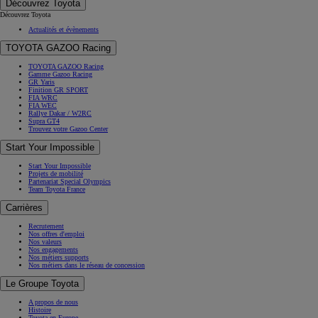
Découvrez Toyota
Découvrez Toyota
Actualités et évènements
TOYOTA GAZOO Racing
TOYOTA GAZOO Racing
Gamme Gazoo Racing
GR Yaris
Finition GR SPORT
FIA WRC
FIA WEC
Rallye Dakar / W2RC
Supra GT4
Trouvez votre Gazoo Center
Start Your Impossible
Start Your Impossible
Projets de mobilité
Partenariat Special Olympics
Team Toyota France
Carrières
Recrutement
Nos offres d'emploi
Nos valeurs
Nos engagements
Nos métiers supports
Nos métiers dans le réseau de concession
Le Groupe Toyota
A propos de nous
Histoire
Toyota en Europe