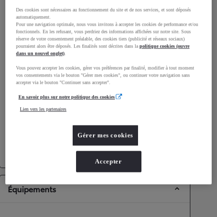
Consommation mixte
Des cookies sont nécessaires au fonctionnement du site et de nos services, et sont déposés
automatiquement.
Pour une navigation optimale, nous vous invitons à accepter les cookies de performance et/ou
Consommation mixte
0,9
L/100 km
fonctionnels. En les refusant, vous perdriez des informations affichées sur notre site. Sous
Émissions CO2
20
g/km
réserve de votre consentement préalable, des cookies tiers (publicité et réseaux sociaux)
pourraient alors être déposés. Les finalités sont décrites dans la
politique cookies (ouvre
dans un nouvel onglet)
.
Performances
Vous pouvez accepter les cookies, gérer vos préférences par finalité, modifier à tout moment
vos consentements via le bouton "Gérer mes cookies", ou continuer votre navigation sans
accepter via le bouton "Continuer sans accepter".
Vitesse maximale
180
km/h
Accélération 0-100km/h
7,4
secondes
En savoir plus sur notre politique des cookies
Lien vers les partenaires
Transmission
Gérer mes cookies
Roues motrices
Roues motrices avant
Transmission
Boîte automatique
Accepter
Équipements