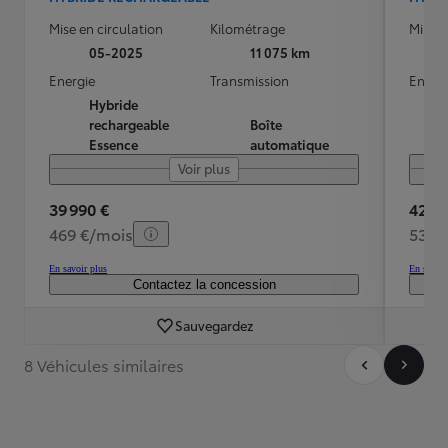
Mise en circulation
Kilométrage
Mise e
05-2025
11 075 km
Energie
Transmission
Energ
Hybride
rechargeable
Boîte
Essence
automatique
Voir plus
39 990 €
42 99
469 €/mois
539 
En savoir plus
En savoir
Contactez la concession
Sauvegardez
8 Véhicules similaires