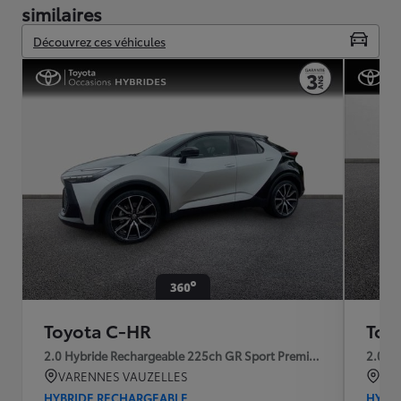
similaires
Découvrez ces véhicules
Toyota C-HR
Toy
2.0 Hybride Rechargeable 225ch GR Sport Premiere MY25
2.0 H
VARENNES VAUZELLES
Par
HYBRIDE RECHARGEABLE
HYBR