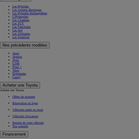
Les Hybrides
Les voitures électriques
Les Hybrides Rechargeables
L'Hydrogène
Les Citadines
Les SUV
Les Familiales
Les 4x4
Les Utilitaires
Les Sportives
Nos précédents modèles
Auris
Avensis
Aygo
GT86
Prius +
Verso
Highlander
Camry
Acheter une Toyota
Acheter une Toyota
Offres du moment
Réservation en ligne
Véhicules neufs en stock
Véhicules d'occasion
Reprise de votre véhicule
Nos conseils
Financement