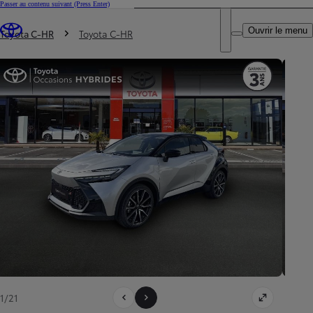
Passer au contenu suivant
(Press Enter)
DEALER NAME
Vous êtes ici
:
Ouvrir le menu
Trouvez un partenaire Toyota
Toyota C-HR
Toyota C-HR
1/21