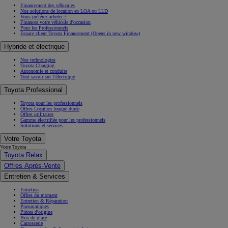
Financement des véhicules
Nos solutions de location en LOA ou LLD
Vous préférez acheter ?
Financez votre véhicule d'occasion
Pour les Professionnels
Espace client Toyota Financement
(Opens in new window)
Hybride et électrique
Nos technologies
Toyota Charging
Autonomie et conduite
Tout savoir sur l’électrique
Toyota Professional
Toyota pour les professionnels
Offres Location longue durée
Offres utilitaires
Gamme électrifiée pour les professionnels
Solutions et services
Votre Toyota
Votre Toyota
Toyota Relax
Offres Après-Vente
Entretien & Services
Entretien
Offres du moment
Entretien & Réparation
Pneumatiques
Pièces d'origine
Bris de glace
Carrosserie