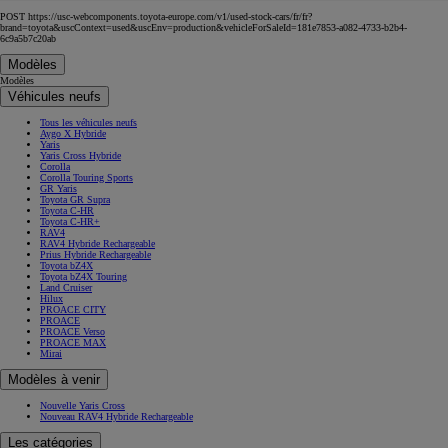
POST https://usc-webcomponents.toyota-europe.com/v1/used-stock-cars/fr/fr?
brand=toyota&uscContext=used&uscEnv=production&vehicleForSaleId=181e7853-a082-4733-b2b4-
6c9a5b7c20ab
Modèles
Modèles
Véhicules neufs
Tous les véhicules neufs
Aygo X Hybride
Yaris
Yaris Cross Hybride
Corolla
Corolla Touring Sports
GR Yaris
Toyota GR Supra
Toyota C-HR
Toyota C-HR+
RAV4
RAV4 Hybride Rechargeable
Prius Hybride Rechargeable
Toyota bZ4X
Toyota bZ4X Touring
Land Cruiser
Hilux
PROACE CITY
PROACE
PROACE Verso
PROACE MAX
Mirai
Modèles à venir
Nouvelle Yaris Cross
Nouveau RAV4 Hybride Rechargeable
Les catégories