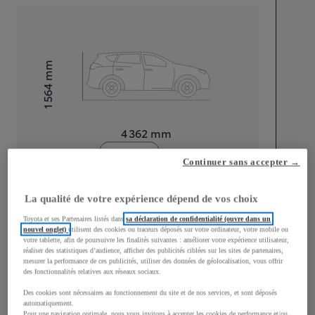
mm
1 564
Hauteur
Longueur
4 362
mm
Continuer sans accepter →
La qualité de votre expérience dépend de vos choix
Toyota et ses Partenaires listés dans
sa déclaration de confidentialité (ouvre dans un
nouvel onglet)
utilisent des cookies ou traceurs déposés sur votre ordinateur, votre mobile ou
Largeur
1 832
mm
votre tablette, afin de poursuivre les finalités suivantes : améliorer votre expérience utilisateur,
réaliser des statistiques d’audience, afficher des publicités ciblées sur les sites de partenaires,
mesurer la performance de ces publicités, utiliser des données de géolocalisation, vous offrir
des fonctionnalités relatives aux réseaux sociaux.
Des cookies sont nécessaires au fonctionnement du site et de nos services, et sont déposés
Consommation mixte
automatiquement.
Pour une navigation optimale, nous vous invitons à accepter les cookies de performance et/ou