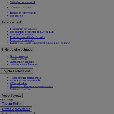
Véhicules neufs en stock
Véhicules d'occasion
Reprise de votre véhicule
Nos conseils
Financement
Financement des véhicules
Nos solutions de location en LOA ou LLD
Vous préférez acheter ?
Financez votre véhicule d'occasion
Pour les Professionnels
Espace client Toyota Financement
(Opens in new window)
Hybride et électrique
Nos technologies
Toyota Charging
Autonomie et conduite
Tout savoir sur l’électrique
Toyota Professional
Toyota pour les professionnels
Offres Location longue durée
Offres utilitaires
Gamme électrifiée pour les professionnels
Solutions et services
Votre Toyota
Votre Toyota
Toyota Relax
Offres Après-Vente