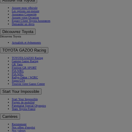
Assurer ma Toyota
Assurer mon véhicule
Les options sur-mesure
Assurance Connectée
Assurer votre Occasion
Espace Client Toyota Assurances
Demander un devis
Découvrez Toyota
Découvrez Toyota
Actualités et évènements
TOYOTA GAZOO Racing
TOYOTA GAZOO Racing
Gamme Gazoo Racing
GR Yaris
Finition GR SPORT
FIA WRC
FIA WEC
Rallye Dakar / W2RC
Supra GT4
Trouvez votre Gazoo Center
Start Your Impossible
Start Your Impossible
Projets de mobilité
Partenariat Special Olympics
Team Toyota France
Carrières
Recrutement
Nos offres d'emploi
Nos valeurs