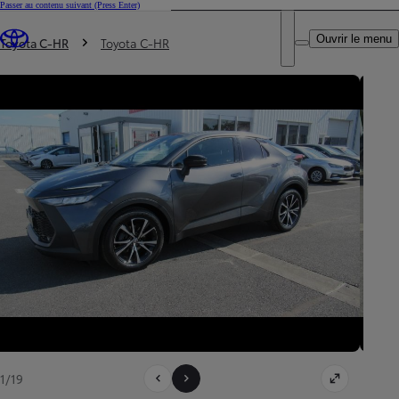
Passer au contenu suivant
(Press Enter)
DEALER NAME
Vous êtes ici
:
Ouvrir le menu
Trouvez un partenaire Toyota
Toyota C-HR
Toyota C-HR
1/19