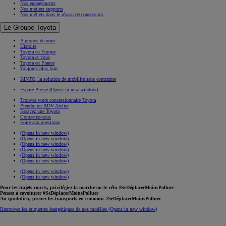
Nos engagements
Nos métiers supports
Nos métiers dans le réseau de concession
Le Groupe Toyota
A propos de nous
Histoire
Toyota en Europe
Toyota et vous
Toyota en France
Toujours plus loin
KINTO, la solution de mobilité sans contrainte
Espace Presse
(Opens in new window)
Trouvez votre concessionnaire Toyota
Prendre un RDV Atelier
Essayez une Toyota
Contactez-nous
Foire aux questions
(Opens in new window)
(Opens in new window)
(Opens in new window)
(Opens in new window)
(Opens in new window)
(Opens in new window)
(Opens in new window)
(Opens in new window)
Pour les trajets courts, privilégiez la marche ou le vélo #SeDéplacerMoinsPolluer
Pensez à covoiturer #SeDéplacerMoinsPolluer
Au quotidien, prenez les transports en commun #SeDéplacerMoinsPolluer
Retrouvez les étiquettes énergétiques de nos modèles
(Opens in new window)