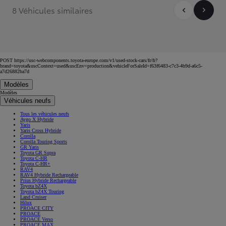
8 Véhicules similaires
POST https://usc-webcomponents.toyota-europe.com/v1/used-stock-cars/fr/fr?
brand=toyota&uscContext=used&uscEnv=production&vehicleForSaleId=f63f6483-c7c3-4b9d-a6c5-
a7d26882ba7d
Modèles
Modèles
Véhicules neufs
Tous les véhicules neufs
Aygo X Hybride
Yaris
Yaris Cross Hybride
Corolla
Corolla Touring Sports
GR Yaris
Toyota GR Supra
Toyota C-HR
Toyota C-HR+
RAV4
RAV4 Hybride Rechargeable
Prius Hybride Rechargeable
Toyota bZ4X
Toyota bZ4X Touring
Land Cruiser
Hilux
PROACE CITY
PROACE
PROACE Verso
PROACE MAX