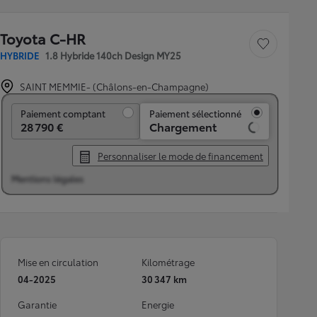
Toyota C-HR
Sauvegarder le véh
HYBRIDE
1.8 Hybride 140ch Design MY25
SAINT MEMMIE- (Châlons-en-Champagne)
Paiement comptant
Paiement comptant
Paiement sélectionné
28 790 €
Chargement
Personnaliser le mode de financement
Mentions légales
Mise en circulation
Kilométrage
04-2025
30 347 km
Garantie
Energie