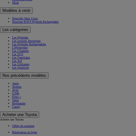
Mirai
Modèles à venir
Nouvelle Yaris Cross
Nouveau RAV4 Hybride Rechargeable
Les catégories
Les Hybrides
Les voitures électriques
Les Hybrides Rechargeables
L'Hydrogène
Les Citadines
Les SUV
Les Familiales
Les 4x4
Les Utilitaires
Les Sportives
Nos précédents modèles
Auris
Avensis
Aygo
GT86
Prius +
Verso
Highlander
Camry
Acheter une Toyota
Acheter une Toyota
Offres du moment
Réservation en ligne