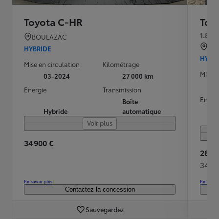
Toyota C-HR
Toy
1.8 H
BOULAZAC
AR
HYBRIDE
HYBR
Mise en circulation
Kilométrage
Mise e
03-2024
27 000 km
Energie
Transmission
Energ
Boîte
Hybride
automatique
Voir plus
34 900 €
28 99
348 
En savoir plus
En savoir
Contactez la concession
Sauvegardez