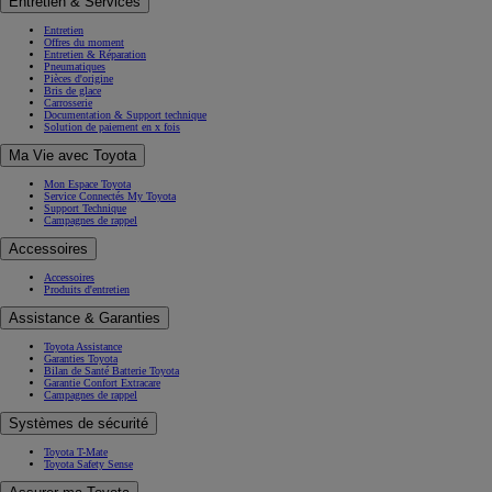
Entretien & Services
Entretien
Offres du moment
Entretien & Réparation
Pneumatiques
Pièces d'origine
Bris de glace
Carrosserie
Documentation & Support technique
Solution de paiement en x fois
Ma Vie avec Toyota
Mon Espace Toyota
Service Connectés My Toyota
Support Technique
Campagnes de rappel
Accessoires
Accessoires
Produits d'entretien
Assistance & Garanties
Toyota Assistance
Garanties Toyota
Bilan de Santé Batterie Toyota
Garantie Confort Extracare
Campagnes de rappel
Systèmes de sécurité
Toyota T-Mate
Toyota Safety Sense