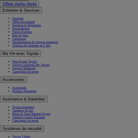
Offres Après-Vente
Entretien & Services
Entretien
Offres du moment
Entretien & Réparation
Pneumatiques
Pièces d'origine
Bris de glace
Carrosserie
Documentation & Support technique
Solution de paiement en x fois
Ma Vie avec Toyota
Mon Espace Toyota
Service Connectés My Toyota
Support Technique
Campagnes de rappel
Accessoires
Accessoires
Produits d'entretien
Assistance & Garanties
Toyota Assistance
Garanties Toyota
Bilan de Santé Batterie Toyota
Garantie Confort Extracare
Campagnes de rappel
Systèmes de sécurité
Toyota T-Mate