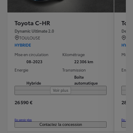
Toyota C-HR
Toy
Dynamic Ultimate 2.0
Desig
TOULOUSE
TO
HYBRIDE
HYBR
Mise en circulation
Kilométrage
Mise e
08-2023
22 306 km
Energie
Transmission
Energ
Boîte
Hybride
automatique
Voir plus
26 590 €
28 49
En savoir plus
En savoir
Contactez la concession