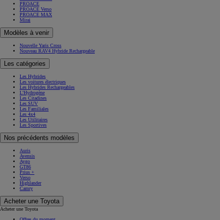
PROACE
PROACE Verso
PROACE MAX
Mirai
Modèles à venir
Nouvelle Yaris Cross
Nouveau RAV4 Hybride Rechargeable
Les catégories
Les Hybrides
Les voitures électriques
Les Hybrides Rechargeables
L'Hydrogène
Les Citadines
Les SUV
Les Familiales
Les 4x4
Les Utilitaires
Les Sportives
Nos précédents modèles
Auris
Avensis
Aygo
GT86
Prius +
Verso
Highlander
Camry
Acheter une Toyota
Acheter une Toyota
Offres du moment