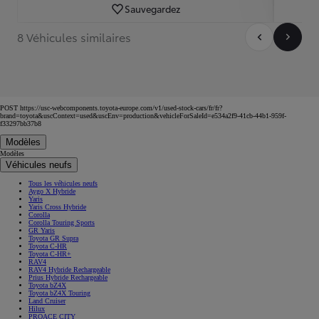
Sauvegardez
8 Véhicules similaires
POST https://usc-webcomponents.toyota-europe.com/v1/used-stock-cars/fr/fr?
brand=toyota&uscContext=used&uscEnv=production&vehicleForSaleId=e534a2f9-41cb-44b1-959f-
f33297bb37b8
Modèles
Modèles
Véhicules neufs
Tous les véhicules neufs
Aygo X Hybride
Yaris
Yaris Cross Hybride
Corolla
Corolla Touring Sports
GR Yaris
Toyota GR Supra
Toyota C-HR
Toyota C-HR+
RAV4
RAV4 Hybride Rechargeable
Prius Hybride Rechargeable
Toyota bZ4X
Toyota bZ4X Touring
Land Cruiser
Hilux
PROACE CITY