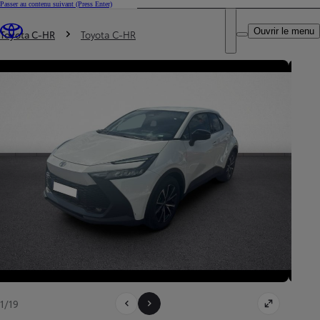
Passer au contenu suivant
(Press Enter)
DEALER NAME
Vous êtes ici
:
Ouvrir le menu
Trouvez un partenaire Toyota
Toyota C-HR
Toyota C-HR
1/19