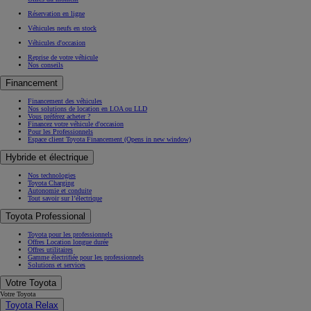
Réservation en ligne
Véhicules neufs en stock
Véhicules d'occasion
Reprise de votre véhicule
Nos conseils
Financement
Financement des véhicules
Nos solutions de location en LOA ou LLD
Vous préférez acheter ?
Financez votre véhicule d'occasion
Pour les Professionnels
Espace client Toyota Financement
(Opens in new window)
Hybride et électrique
Nos technologies
Toyota Charging
Autonomie et conduite
Tout savoir sur l’électrique
Toyota Professional
Toyota pour les professionnels
Offres Location longue durée
Offres utilitaires
Gamme électrifiée pour les professionnels
Solutions et services
Votre Toyota
Votre Toyota
Toyota Relax