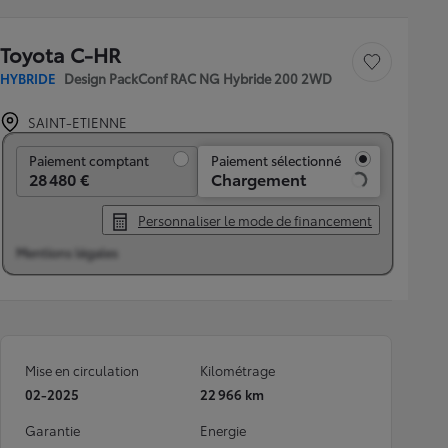
Toyota C-HR
Sauvegarder le véh
HYBRIDE
Design PackConf RAC NG Hybride 200 2WD
SAINT-ETIENNE
Paiement comptant
Paiement comptant
Paiement sélectionné
28 480 €
Chargement
Personnaliser le mode de financement
Mentions légales
Mise en circulation
Kilométrage
02-2025
22 966 km
Garantie
Energie