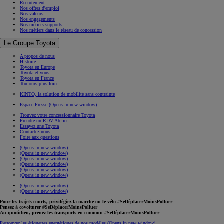
Recrutement
Nos offres d'emploi
Nos valeurs
Nos engagements
Nos métiers supports
Nos métiers dans le réseau de concession
Le Groupe Toyota
A propos de nous
Histoire
Toyota en Europe
Toyota et vous
Toyota en France
Toujours plus loin
KINTO, la solution de mobilité sans contrainte
Espace Presse
(Opens in new window)
Trouvez votre concessionnaire Toyota
Prendre un RDV Atelier
Essayez une Toyota
Contactez-nous
Foire aux questions
(Opens in new window)
(Opens in new window)
(Opens in new window)
(Opens in new window)
(Opens in new window)
(Opens in new window)
(Opens in new window)
(Opens in new window)
Pour les trajets courts, privilégiez la marche ou le vélo #SeDéplacerMoinsPolluer
Pensez à covoiturer #SeDéplacerMoinsPolluer
Au quotidien, prenez les transports en commun #SeDéplacerMoinsPolluer
Retrouvez les étiquettes énergétiques de nos modèles
(Opens in new window)