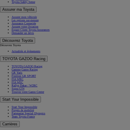
Toyota Safety Sense
Assurer ma Toyota
Assurer mon véhicule
Les options sur-mesure
Assurance Connectée
Assurer votre Occasion
Espace Client Toyota Assurances
Demander un devis
Découvrez Toyota
Découvrez Toyota
Actualités et évènements
TOYOTA GAZOO Racing
TOYOTA GAZOO Racing
Gamme Gazoo Racing
GR Yaris
Finition GR SPORT
FIA WRC
FIA WEC
Rallye Dakar / W2RC
Supra GT4
Trouvez votre Gazoo Center
Start Your Impossible
Start Your Impossible
Projets de mobilité
Partenariat Special Olympics
Team Toyota France
Carrières