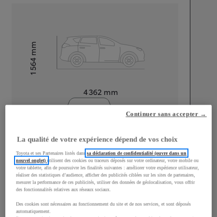
mm
1 564
Hauteur
Longueur
4 362
mm
Continuer sans accepter →
La qualité de votre expérience dépend de vos choix
Toyota et ses Partenaires listés dans
sa déclaration de confidentialité (ouvre dans un
Largeur
1 832
mm
nouvel onglet)
utilisent des cookies ou traceurs déposés sur votre ordinateur, votre mobile ou
votre tablette, afin de poursuivre les finalités suivantes : améliorer votre expérience utilisateur,
réaliser des statistiques d’audience, afficher des publicités ciblées sur les sites de partenaires,
mesurer la performance de ces publicités, utiliser des données de géolocalisation, vous offrir
des fonctionnalités relatives aux réseaux sociaux.
Des cookies sont nécessaires au fonctionnement du site et de nos services, et sont déposés
Consommation mixte
automatiquement.