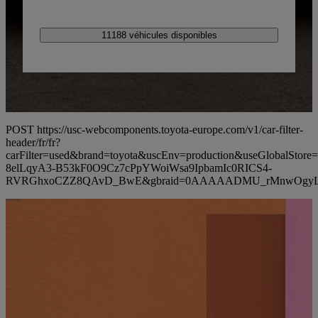
11188 véhicules disponibles
POST https://usc-webcomponents.toyota-europe.com/v1/car-filter-
header/fr/fr?
carFilter=used&brand=toyota&uscEnv=production&useGlobalS
8elLqyA3-B53kF0O9Cz7cPpYWoiWsa9IpbamIc0RICS4-
RVRGhxoCZZ8QAvD_BwE&gbraid=0AAAAADMU_rMnwOgyL