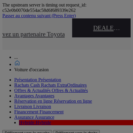
The upstream server is timing out request_id:
c52e0b0070de554ac58d6f689339e262
Passer au contenu suivant
(Press Enter)
DEALER NAME
uvez un partenaire Toyota
...
Voiture d'occasion
Présentation
Présentation
Rachats Cash
Rachats ExtraOrdinaires
Offres & Actualités
Offres & Actualités
Avantages
Avantages
Réservation en ligne
Réservation en ligne
Livraison
Livraison
Financement
Financement
Assurance
Assurance
Hybride
Hybride