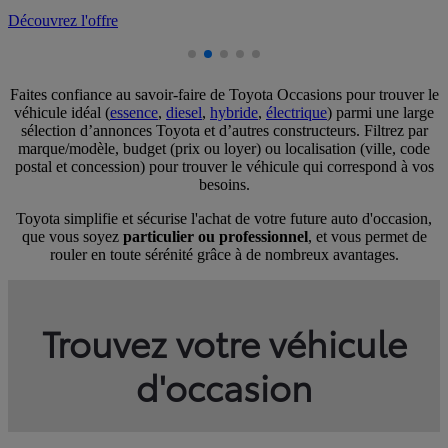
D
Faites confiance au savoir-faire de Toyota Occasions pour trouver le
véhicule idéal (
essence
,
diesel
,
hybride
,
électrique
) parmi une large
sélection d’annonces Toyota et d’autres constructeurs. Filtrez par
marque/modèle, budget (prix ou loyer) ou localisation (ville, code
postal et concession) pour trouver le véhicule qui correspond à vos
besoins.
Toyota simplifie et sécurise l'achat de votre future auto d'occasion,
que vous soyez
particulier ou professionnel
, et vous permet de
rouler en toute sérénité grâce à de nombreux avantages.
Trouvez votre véhicule
d'occasion