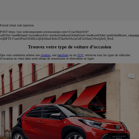
Forced client side injection
POST https://usc-webcomponents.toyota-europe.com/v1/car-filter/fr/fr?
carFilter=used&brand=toyota&uscEnv=production&useGlobalStore=true&sortOrder=published&utm
vQDFTF17snsOFbnTZOHLLQlQtXfmd-Rdo3T5keNnTAs1zChF2zTihoCtNwQAvD_BwE
Trouvez votre type de voiture d’occasion
Que vous souhaitiez acheter une
citadine
, une
familiale
ou un
SUV
, retrouvez tous les types de véhicules
d’occasion en vente dans notre réseau de concessions et réservables en ligne.