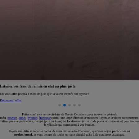
Réservez en ligne votre occasion pour 1€ seulement
Réservez en ligne
Faites confiance au savoir-faire de Toyota Occasions pour trouver le véhicule
idéal (
essence
,
diesel
,
hybride
,
électrique
) parmi une large sélection d’annonces Toyota et d’autres constructeurs.
Filtrez par marque/modèle, budget (prix ou loyer) ou localisation (ville, code postal et concession) pour trouver
le véhicule qui correspond à vos besoins.
Toyota simplifie et sécurise l'achat de votre future auto d'occasion, que vous soyez
particulier ou
professionnel
, et vous permet de rouler en toute sérénité grâce à de nombreux avantages.