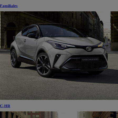
Familiales
C-HR