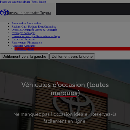
Passer au contenu suivant
(Press Enter)
...
Trouvez un partenaire Toyota
Voiture d'occasion
Présentation
Présentation
Rachats Cash
Rachats ExtraOrdinaires
Offres & Actualités
Offres & Actualités
Avantages
Avantages
Réservation en ligne
Réservation en ligne
Livraison
Livraison
Financement
Financement
Assurance
Assurance
Hybride
Hybride
Défilement vers la gauche
Défilement vers la droite
Véhicules d'occasion (toutes
marques)
Ne manquez pas l'occasion idéale : Réservez-la
facilement en ligne.