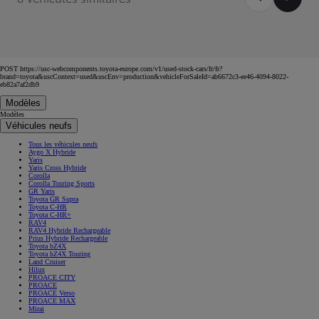
POST https://usc-webcomponents.toyota-europe.com/v1/used-stock-cars/fr/fr?
brand=toyota&uscContext=used&uscEnv=production&vehicleForSaleId=ab6672c3-ee46-4094-8022-
eb82a7af2db9
Modèles
Modèles
Véhicules neufs
Tous les véhicules neufs
Aygo X Hybride
Yaris
Yaris Cross Hybride
Corolla
Corolla Touring Sports
GR Yaris
Toyota GR Supra
Toyota C-HR
Toyota C-HR+
RAV4
RAV4 Hybride Rechargeable
Prius Hybride Rechargeable
Toyota bZ4X
Toyota bZ4X Touring
Land Cruiser
Hilux
PROACE CITY
PROACE
PROACE Verso
PROACE MAX
Mirai