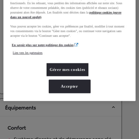
fonctionnels. En les refusant, vous perdriez des informations affichées sur notre site. Sous
Consommation mixte
4,8
L/100 km
réserve de votre consentement préalable, des cookies tiers (publicité et réseaux sociaux)
Émissions CO2
108
g/km
pourraient alors être déposés. Les finalités sont décrites dans la
politique cookies (ouvre
dans un nouvel onglet)
.
Vous pouvez accepter les cookies, gérer vos préférences par finalité, modifier à tout moment
Performances
vos consentements via le bouton "Gérer mes cookies", ou continuer votre navigation sans
accepter via le bouton "Continuer sans accepter".
Vitesse maximale
170
km/h
En savoir plus sur notre politique des cookies
Accélération 0-100km/h
9,9
secondes
Lien vers les partenaires
Transmission
Gérer mes cookies
Roues motrices
Roues motrices avant
Transmission
Boîte automatique
Accepter
Équipements
Confort
Système d'accès et de démarrage sans clé