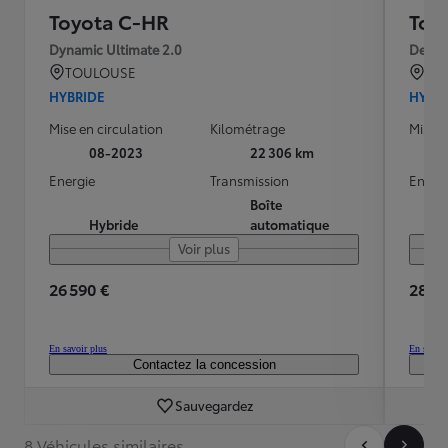
Toyota C-HR
Toy
Dynamic Ultimate 2.0
Desig
TOULOUSE
TO
HYBRIDE
HYBR
Mise en circulation
Kilométrage
Mise e
08-2023
22 306 km
Energie
Transmission
Energ
Boîte
Hybride
automatique
Voir plus
26 590 €
28 49
En savoir plus
En savoir
Contactez la concession
Sauvegardez
8 Véhicules similaires