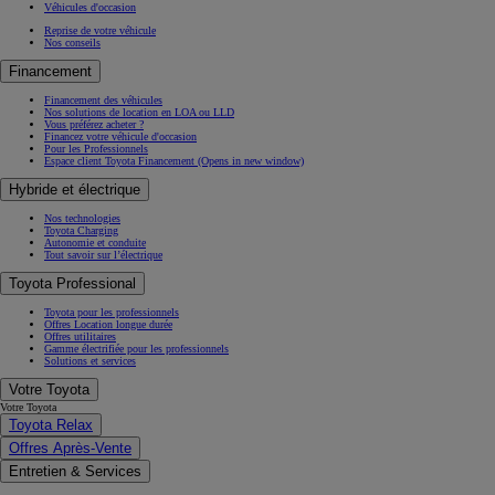
Véhicules d'occasion
Reprise de votre véhicule
Nos conseils
Financement
Financement des véhicules
Nos solutions de location en LOA ou LLD
Vous préférez acheter ?
Financez votre véhicule d'occasion
Pour les Professionnels
Espace client Toyota Financement
(Opens in new window)
Hybride et électrique
Nos technologies
Toyota Charging
Autonomie et conduite
Tout savoir sur l’électrique
Toyota Professional
Toyota pour les professionnels
Offres Location longue durée
Offres utilitaires
Gamme électrifiée pour les professionnels
Solutions et services
Votre Toyota
Votre Toyota
Toyota Relax
Offres Après-Vente
Entretien & Services