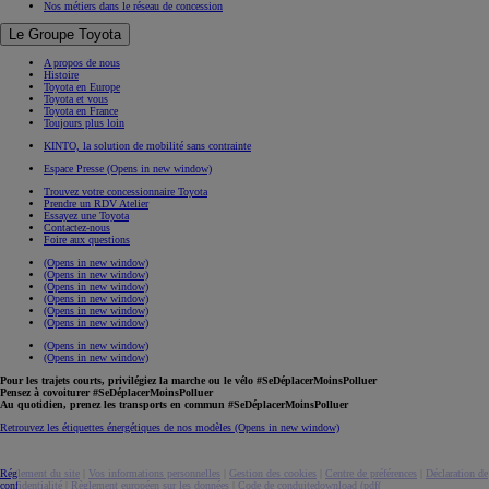
Nos métiers dans le réseau de concession
Le Groupe Toyota
A propos de nous
Histoire
Toyota en Europe
Toyota et vous
Toyota en France
Toujours plus loin
KINTO, la solution de mobilité sans contrainte
Espace Presse
(Opens in new window)
Trouvez votre concessionnaire Toyota
Prendre un RDV Atelier
Essayez une Toyota
Contactez-nous
Foire aux questions
(Opens in new window)
(Opens in new window)
(Opens in new window)
(Opens in new window)
(Opens in new window)
(Opens in new window)
(Opens in new window)
(Opens in new window)
Pour les trajets courts, privilégiez la marche ou le vélo #SeDéplacerMoinsPolluer
Pensez à covoiturer #SeDéplacerMoinsPolluer
Au quotidien, prenez les transports en commun #SeDéplacerMoinsPolluer
Retrouvez les étiquettes énergétiques de nos modèles
(Opens in new window)
Réglement du site
|
Vos informations personnelles
|
Gestion des cookies
|
Centre de préférences
|
Déclaration de
confidentialité
|
Règlement européen sur les données
|
Code de conduite
download (pdf(