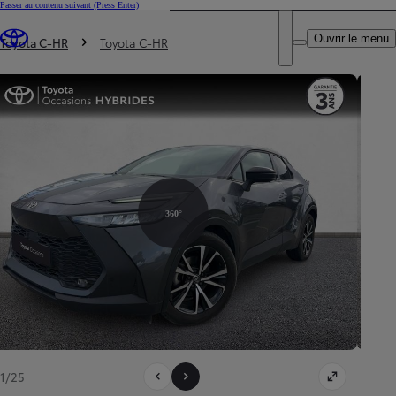
Passer au contenu suivant
(Press Enter)
DEALER NAME
Vous êtes ici
:
Ouvrir le menu
Trouvez un partenaire Toyota
Toyota C-HR
Toyota C-HR
360°
1/25