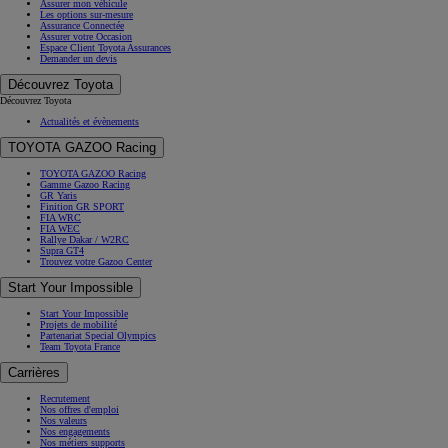
Assurer mon véhicule
Les options sur-mesure
Assurance Connectée
Assurer votre Occasion
Espace Client Toyota Assurances
Demander un devis
Découvrez Toyota
Découvrez Toyota
Actualités et évènements
TOYOTA GAZOO Racing
TOYOTA GAZOO Racing
Gamme Gazoo Racing
GR Yaris
Finition GR SPORT
FIA WRC
FIA WEC
Rallye Dakar / W2RC
Supra GT4
Trouvez votre Gazoo Center
Start Your Impossible
Start Your Impossible
Projets de mobilité
Partenariat Special Olympics
Team Toyota France
Carrières
Recrutement
Nos offres d'emploi
Nos valeurs
Nos engagements
Nos métiers supports