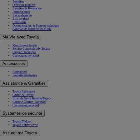
Entretien
Offres du moment
Entretien & Réparation
Pneumatiques
Pièces d'origine
Bris de glace
Carrosserie
Documentation & Support technique
Solution de paiement en x fois
Ma Vie avec Toyota
Mon Espace Toyota
Service Connectés My Toyota
Support Technique
Campagnes de rappel
Accessoires
Accessoires
Produits d'entretien
Assistance & Garanties
Toyota Assistance
Garanties Toyota
Bilan de Santé Batterie Toyota
Garantie Confort Extracare
Campagnes de rappel
Systèmes de sécurité
Toyota T-Mate
Toyota Safety Sense
Assurer ma Toyota