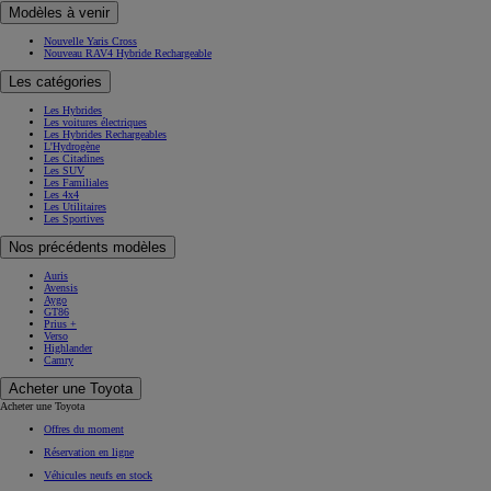
Modèles à venir
Nouvelle Yaris Cross
Nouveau RAV4 Hybride Rechargeable
Les catégories
Les Hybrides
Les voitures électriques
Les Hybrides Rechargeables
L'Hydrogène
Les Citadines
Les SUV
Les Familiales
Les 4x4
Les Utilitaires
Les Sportives
Nos précédents modèles
Auris
Avensis
Aygo
GT86
Prius +
Verso
Highlander
Camry
Acheter une Toyota
Acheter une Toyota
Offres du moment
Réservation en ligne
Véhicules neufs en stock