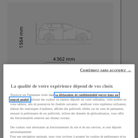
mm
1 564
Hauteur
Longueur
4 362
mm
Continuer sans accepter →
La qualité de votre expérience dépend de vos choix
Toyota et ses Partenaires listés dans
sa déclaration de confidentialité (ouvre dans un
nouvel onglet)
utilisent des cookies ou traceurs déposés sur votre ordinateur, votre mobile ou
Largeur
1 832
mm
votre tablette, afin de poursuivre les finalités suivantes : améliorer votre expérience utilisateur,
réaliser des statistiques d’audience, afficher des publicités ciblées sur les sites de partenaires,
mesurer la performance de ces publicités, utiliser des données de géolocalisation, vous offrir
des fonctionnalités relatives aux réseaux sociaux.
Des cookies sont nécessaires au fonctionnement du site et de nos services, et sont déposés
Consommation mixte
automatiquement.
Pour une navigation optimale, nous vous invitons à accepter les cookies de performance et/ou