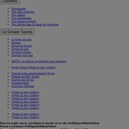
Carrières
Recrutement
Nos offres d'emploi
Nos valeurs
Nos engagements
Nos métiers supports
Nos métiers dans le réseau de concession
Le Groupe Toyota
A propos de nous
Histoire
Toyota en Europe
Toyota et vous
Toyota en France
Toujours plus loin
KINTO, la solution de mobilité sans contrainte
Espace Presse
(Opens in new window)
Trouvez votre concessionnaire Toyota
Prendre un RDV Atelier
Essayez une Toyota
Contactez-nous
Foire aux questions
(Opens in new window)
(Opens in new window)
(Opens in new window)
(Opens in new window)
(Opens in new window)
(Opens in new window)
(Opens in new window)
(Opens in new window)
Pour les trajets courts, privilégiez la marche ou le vélo #SeDéplacerMoinsPolluer
Pensez à covoiturer #SeDéplacerMoinsPolluer