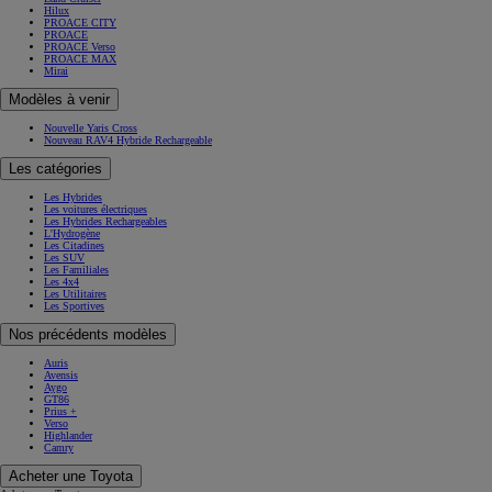
Hilux
PROACE CITY
PROACE
PROACE Verso
PROACE MAX
Mirai
Modèles à venir
Nouvelle Yaris Cross
Nouveau RAV4 Hybride Rechargeable
Les catégories
Les Hybrides
Les voitures électriques
Les Hybrides Rechargeables
L'Hydrogène
Les Citadines
Les SUV
Les Familiales
Les 4x4
Les Utilitaires
Les Sportives
Nos précédents modèles
Auris
Avensis
Aygo
GT86
Prius +
Verso
Highlander
Camry
Acheter une Toyota