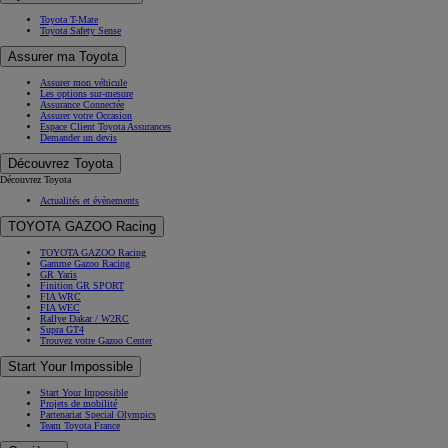
Toyota T-Mate
Toyota Safety Sense
Assurer ma Toyota
Assurer mon véhicule
Les options sur-mesure
Assurance Connectée
Assurer votre Occasion
Espace Client Toyota Assurances
Demander un devis
Découvrez Toyota
Découvrez Toyota
Actualités et évènements
TOYOTA GAZOO Racing
TOYOTA GAZOO Racing
Gamme Gazoo Racing
GR Yaris
Finition GR SPORT
FIA WRC
FIA WEC
Rallye Dakar / W2RC
Supra GT4
Trouvez votre Gazoo Center
Start Your Impossible
Start Your Impossible
Projets de mobilité
Partenariat Special Olympics
Team Toyota France