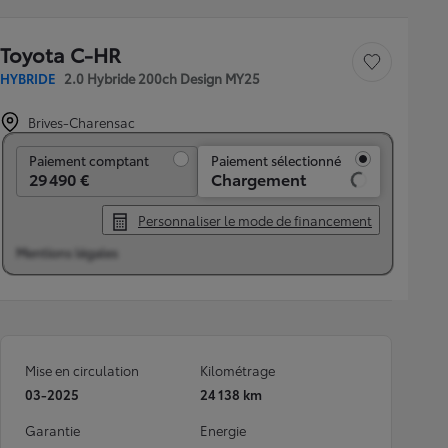
Toyota C-HR
Sauvegarder le véh
HYBRIDE
2.0 Hybride 200ch Design MY25
Brives-Charensac
Paiement comptant
Paiement comptant
Paiement sélectionné
29 490 €
Chargement
Personnaliser le mode de financement
Mentions légales
Mise en circulation
Kilométrage
03-2025
24 138 km
Garantie
Energie