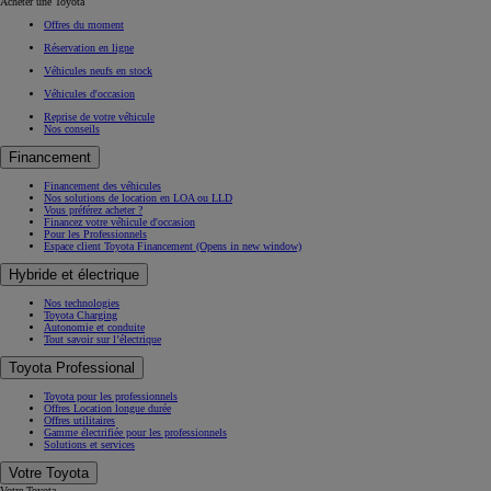
Acheter une Toyota
Offres du moment
Réservation en ligne
Véhicules neufs en stock
Véhicules d'occasion
Reprise de votre véhicule
Nos conseils
Financement
Financement des véhicules
Nos solutions de location en LOA ou LLD
Vous préférez acheter ?
Financez votre véhicule d'occasion
Pour les Professionnels
Espace client Toyota Financement
(Opens in new window)
Hybride et électrique
Nos technologies
Toyota Charging
Autonomie et conduite
Tout savoir sur l’électrique
Toyota Professional
Toyota pour les professionnels
Offres Location longue durée
Offres utilitaires
Gamme électrifiée pour les professionnels
Solutions et services
Votre Toyota
Votre Toyota