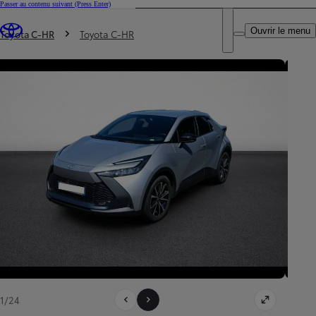
Passer au contenu suivant
(Press Enter)
DEALER NAME
Vous êtes ici
:
Ouvrir le menu
Trouvez un partenaire Toyota
Toyota C-HR
Toyota C-HR
1/24