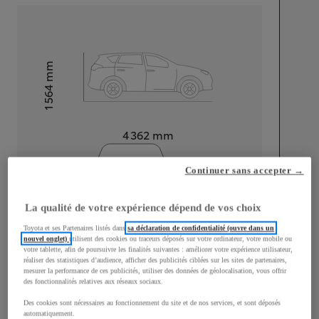
mm
1 564
Hauteur
Longueur
4 362
mm
Continuer sans accepter →
La qualité de votre expérience dépend de vos choix
Toyota et ses Partenaires listés dans
sa déclaration de confidentialité (ouvre dans un
Largeur
1 832
mm
nouvel onglet)
utilisent des cookies ou traceurs déposés sur votre ordinateur, votre mobile ou
votre tablette, afin de poursuivre les finalités suivantes : améliorer votre expérience utilisateur,
réaliser des statistiques d’audience, afficher des publicités ciblées sur les sites de partenaires,
mesurer la performance de ces publicités, utiliser des données de géolocalisation, vous offrir
des fonctionnalités relatives aux réseaux sociaux.
Consommation mixte
Des cookies sont nécessaires au fonctionnement du site et de nos services, et sont déposés
automatiquement.