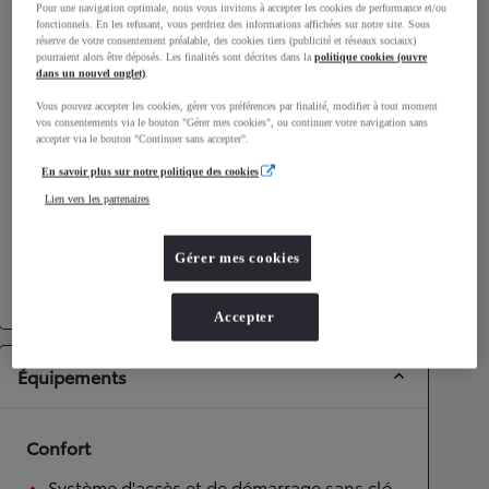
Pour une navigation optimale, nous vous invitons à accepter les cookies de performance et/ou
Consommation mixte
4,8
L/100 km
fonctionnels. En les refusant, vous perdriez des informations affichées sur notre site. Sous
Émissions CO2
108
g/km
réserve de votre consentement préalable, des cookies tiers (publicité et réseaux sociaux)
pourraient alors être déposés. Les finalités sont décrites dans la
politique cookies (ouvre
dans un nouvel onglet)
.
Performances
Vous pouvez accepter les cookies, gérer vos préférences par finalité, modifier à tout moment
vos consentements via le bouton "Gérer mes cookies", ou continuer votre navigation sans
accepter via le bouton "Continuer sans accepter".
Vitesse maximale
180
km/h
Accélération 0-100km/h
7,9
secondes
En savoir plus sur notre politique des cookies
Lien vers les partenaires
Transmission
Gérer mes cookies
Roues motrices
Roues motrices avant
Transmission
Boîte automatique
Accepter
Équipements
Confort
Système d'accès et de démarrage sans clé