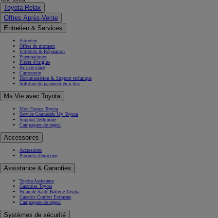
Toyota Relax
Offres Après-Vente
Entretien & Services
Entretien
Offres du moment
Entretien & Réparation
Pneumatiques
Pièces d'origine
Bris de glace
Carrosserie
Documentation & Support technique
Solution de paiement en x fois
Ma Vie avec Toyota
Mon Espace Toyota
Service Connectés My Toyota
Support Technique
Campagnes de rappel
Accessoires
Accessoires
Produits d'entretien
Assistance & Garanties
Toyota Assistance
Garanties Toyota
Bilan de Santé Batterie Toyota
Garantie Confort Extracare
Campagnes de rappel
Systèmes de sécurité