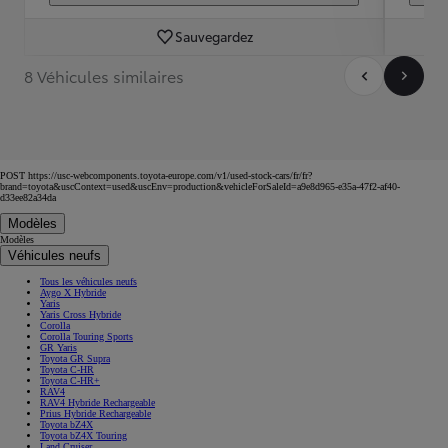
Sauvegardez
8 Véhicules similaires
POST https://usc-webcomponents.toyota-europe.com/v1/used-stock-cars/fr/fr?
brand=toyota&uscContext=used&uscEnv=production&vehicleForSaleId=a9e8d965-e35a-47f2-af40-
d33ee82a34da
Modèles
Modèles
Véhicules neufs
Tous les véhicules neufs
Aygo X Hybride
Yaris
Yaris Cross Hybride
Corolla
Corolla Touring Sports
GR Yaris
Toyota GR Supra
Toyota C-HR
Toyota C-HR+
RAV4
RAV4 Hybride Rechargeable
Prius Hybride Rechargeable
Toyota bZ4X
Toyota bZ4X Touring
Land Cruiser