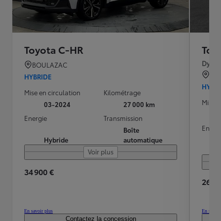
Toyota C-HR
Toy
Dynam
BOULAZAC
TO
HYBRIDE
HYBR
Mise en circulation
Kilométrage
Mise e
03-2024
27 000 km
Energie
Transmission
Energ
Boîte
Hybride
automatique
Voir plus
34 900 €
26 59
En savoir plus
En savoir
Contactez la concession