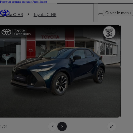
Passer au contenu suivant
(Press Enter)
DEALER NAME
Vous êtes ici
:
Ouvrir le menu
Trouvez un partenaire Toyota
Toyota C-HR
Toyota C-HR
1/21