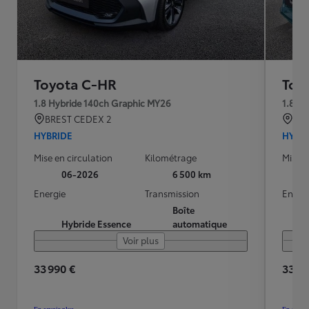
Toyota C-HR
Toy
1.8 Hybride 140ch Graphic MY26
1.8 H
BREST CEDEX 2
BRE
HYBRIDE
HYBR
Mise en circulation
Kilométrage
Mise e
06-2026
6 500 km
Energie
Transmission
Energ
Boîte
Hybride Essence
automatique
Voir plus
33 990 €
33 99