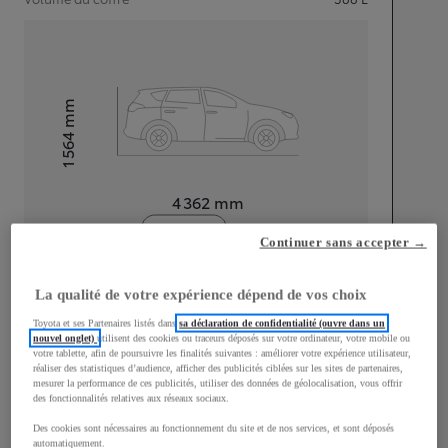
mm
1 564
Hauteur
Longueur
4 362
mm
Continuer sans accepter →
La qualité de votre expérience dépend de vos choix
Toyota et ses Partenaires listés dans
sa déclaration de confidentialité (ouvre dans un
nouvel onglet)
utilisent des cookies ou traceurs déposés sur votre ordinateur, votre mobile ou
Largeur
1 832
mm
votre tablette, afin de poursuivre les finalités suivantes : améliorer votre expérience utilisateur,
réaliser des statistiques d’audience, afficher des publicités ciblées sur les sites de partenaires,
mesurer la performance de ces publicités, utiliser des données de géolocalisation, vous offrir
des fonctionnalités relatives aux réseaux sociaux.
Des cookies sont nécessaires au fonctionnement du site et de nos services, et sont déposés
Consommation mixte
automatiquement.