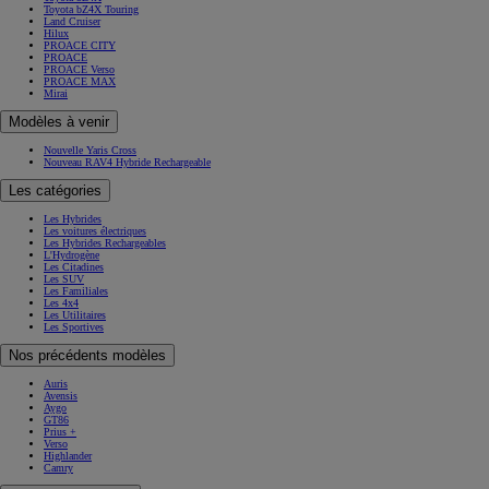
Toyota bZ4X Touring
Land Cruiser
Hilux
PROACE CITY
PROACE
PROACE Verso
PROACE MAX
Mirai
Modèles à venir
Nouvelle Yaris Cross
Nouveau RAV4 Hybride Rechargeable
Les catégories
Les Hybrides
Les voitures électriques
Les Hybrides Rechargeables
L'Hydrogène
Les Citadines
Les SUV
Les Familiales
Les 4x4
Les Utilitaires
Les Sportives
Nos précédents modèles
Auris
Avensis
Aygo
GT86
Prius +
Verso
Highlander
Camry