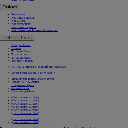
Carrières
Recrutement
Nos offres d'emploi
Nos valeurs
Nos engagements
Nos métiers supports
Nos métiers dans le réseau de concession
Le Groupe Toyota
A propos de nous
Histoire
Toyota en Europe
Toyota et vous
Toyota en France
Toujours plus loin
KINTO, la solution de mobilité sans contrainte
Espace Presse
(Opens in new window)
Trouvez votre concessionnaire Toyota
Prendre un RDV Atelier
Essayez une Toyota
Contactez-nous
Foire aux questions
(Opens in new window)
(Opens in new window)
(Opens in new window)
(Opens in new window)
(Opens in new window)
(Opens in new window)
(Opens in new window)
(Opens in new window)