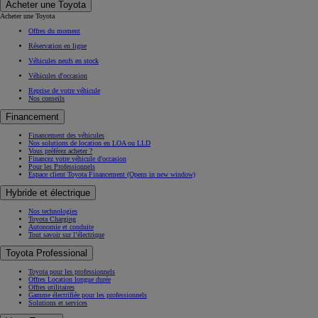
Acheter une Toyota
Acheter une Toyota
Offres du moment
Réservation en ligne
Véhicules neufs en stock
Véhicules d'occasion
Reprise de votre véhicule
Nos conseils
Financement
Financement des véhicules
Nos solutions de location en LOA ou LLD
Vous préférez acheter ?
Financez votre véhicule d'occasion
Pour les Professionnels
Espace client Toyota Financement
(Opens in new window)
Hybride et électrique
Nos technologies
Toyota Charging
Autonomie et conduite
Tout savoir sur l’électrique
Toyota Professional
Toyota pour les professionnels
Offres Location longue durée
Offres utilitaires
Gamme électrifiée pour les professionnels
Solutions et services