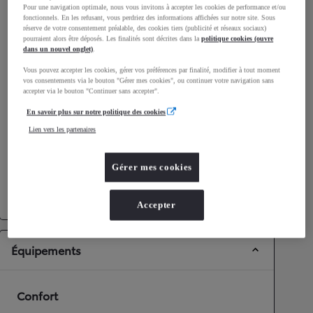
Pour une navigation optimale, nous vous invitons à accepter les cookies de performance et/ou
Consommation mixte
4,7
L/100 km
fonctionnels. En les refusant, vous perdriez des informations affichées sur notre site. Sous
réserve de votre consentement préalable, des cookies tiers (publicité et réseaux sociaux)
Émissions CO2
107
g/km
pourraient alors être déposés. Les finalités sont décrites dans la
politique cookies (ouvre
dans un nouvel onglet)
.
Vous pouvez accepter les cookies, gérer vos préférences par finalité, modifier à tout moment
Performances
vos consentements via le bouton "Gérer mes cookies", ou continuer votre navigation sans
accepter via le bouton "Continuer sans accepter".
Vitesse maximale
170
km/h
En savoir plus sur notre politique des cookies
Accélération 0-100km/h
9,9
secondes
Lien vers les partenaires
Transmission
Gérer mes cookies
Roues motrices
Roues motrices avant
Transmission
Boîte automatique
Accepter
Équipements
Confort