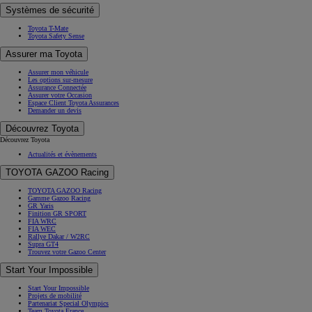
Systèmes de sécurité
Toyota T-Mate
Toyota Safety Sense
Assurer ma Toyota
Assurer mon véhicule
Les options sur-mesure
Assurance Connectée
Assurer votre Occasion
Espace Client Toyota Assurances
Demander un devis
Découvrez Toyota
Découvrez Toyota
Actualités et évènements
TOYOTA GAZOO Racing
TOYOTA GAZOO Racing
Gamme Gazoo Racing
GR Yaris
Finition GR SPORT
FIA WRC
FIA WEC
Rallye Dakar / W2RC
Supra GT4
Trouvez votre Gazoo Center
Start Your Impossible
Start Your Impossible
Projets de mobilité
Partenariat Special Olympics
Team Toyota France