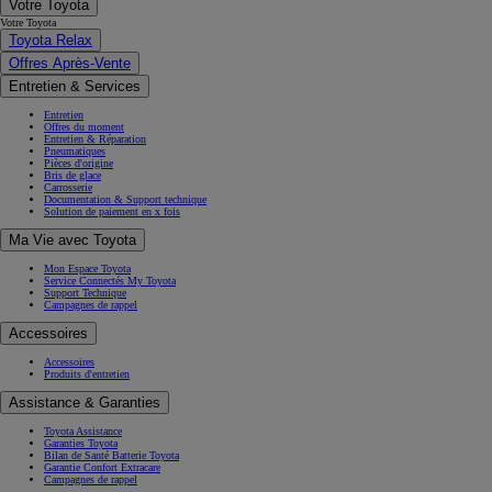
Votre Toyota
Votre Toyota
Toyota Relax
Offres Après-Vente
Entretien & Services
Entretien
Offres du moment
Entretien & Réparation
Pneumatiques
Pièces d'origine
Bris de glace
Carrosserie
Documentation & Support technique
Solution de paiement en x fois
Ma Vie avec Toyota
Mon Espace Toyota
Service Connectés My Toyota
Support Technique
Campagnes de rappel
Accessoires
Accessoires
Produits d'entretien
Assistance & Garanties
Toyota Assistance
Garanties Toyota
Bilan de Santé Batterie Toyota
Garantie Confort Extracare
Campagnes de rappel