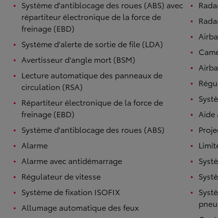
Système d'antiblocage des roues (ABS) avec
Rada
répartiteur électronique de la force de
Radar
freinage (EBD)
Airb
Système d'alerte de sortie de file (LDA)
Camé
Avertisseur d'angle mort (BSM)
Airba
Lecture automatique des panneaux de
Régul
circulation (RSA)
Systè
Répartiteur électronique de la force de
freinage (EBD)
Aide
Système d'antiblocage des roues (ABS)
Proje
Alarme
Limit
Alarme avec antidémarrage
Systè
Régulateur de vitesse
Systè
Système de fixation ISOFIX
Systè
pneu
Allumage automatique des feux