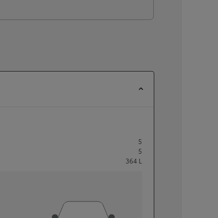
5
5
364
L