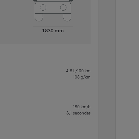
Largeur
1 830
mm
4,8
L/100 km
108
g/km
180
km/h
8,1
secondes