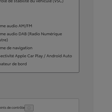
ôle de stabilité du véhicule (VSC)
ème audio AM/FM
ème audio DAB (Radio Numérique
stre)
ème de navigation
ctivité Apple Car Play / Android Auto
nateur de bord
ints de contrôle