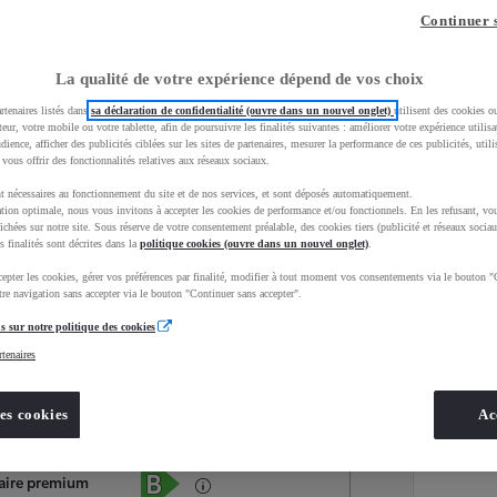
Continuer 
La qualité de votre expérience dépend de vos choix
rtenaires listés dans
sa déclaration de confidentialité (ouvre dans un nouvel onglet)
utilisent des cookies o
teur, votre mobile ou votre tablette, afin de poursuivre les finalités suivantes : améliorer votre expérience utilisat
udience, afficher des publicités ciblées sur les sites de partenaires, mesurer la performance de ces publicités, util
 vous offrir des fonctionnalités relatives aux réseaux sociaux.
t nécessaires au fonctionnement du site et de nos services, et sont déposés automatiquement.
tion optimale, nous vous invitons à accepter les cookies de performance et/ou fonctionnels. En les refusant, vou
ichées sur notre site. Sous réserve de votre consentement préalable, des cookies tiers (publicité et réseaux sociau
s finalités sont décrites dans la
politique cookies (ouvre dans un nouvel onglet)
.
epter les cookies, gérer vos préférences par finalité, modifier à tout moment vos consentements via le bouton "
Services
Concession
re navigation sans accepter via le bouton "Continuer sans accepter".
s sur notre politique des cookies
rtenaires
Energie
oyota Occasions
Hybride Essence
es cookies
Ac
Étiquette énergétique
aire premium