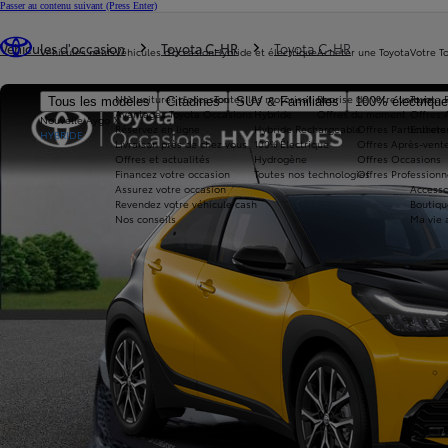
Passer au contenu suivant
(Press Enter)
Vous êtes ici
:
Véhicules d'occasion
Toyota C-HR
Toyota C-HR
Véhicules neufs
Véhicules d'occasion
Hybride et électrique
Acheter une Toyota
Votre T
Nos voitures d'occasion
Toutes les motorisations
Reprise de votre voiture
Toyota 
Tous les modèles
Citadines
SUV & Familiales
100% électriqu
Avantages Toyota Occasions
Hybride
Offres du moment
Offres 
Nouvelle Aygo X
Réservez en ligne
Hybride Rechargeable
Offres Particuliers
Entrete
HYBRIDE
Livraison près de chez vous
100% Électrique
Offres Après-vente
Offres et actualités
Hydrogène
Offres Occasions
Financez votre occasion
Toutes nos technologies
Offres Professionn
Assurez votre occasion
Accesso
Revendez votre véhicule cash
Boutiqu
Nos conseils
Ma vie 