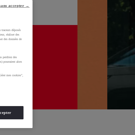
sans accepter →
u traceurs déposés
eur, réaliser des
iser des données de
s perdriez des
x) pourraient alors
Gérer mes cookies",
cepter