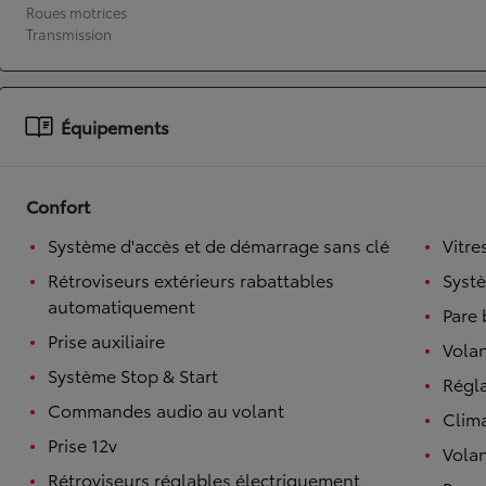
Roues motrices
Transmission
À partir de 19 700 €
Nouvelle Yaris Cross
HYBRIDE
Disponible prochainement
Équipements
Confort
Système d'accès et de démarrage sans clé
Vitre
Rétroviseurs extérieurs rabattables
Syst
automatiquement
Pare 
Prise auxiliaire
Volan
Système Stop & Start
Régl
Commandes audio au volant
Clim
Prise 12v
Volan
Rétroviseurs réglables électriquement