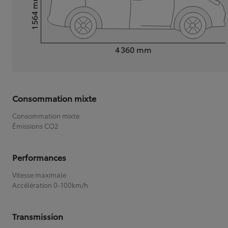
mm
1 564
Hauteur
Longueur
4 360
mm
Consommation mixte
Consommation mixte
Émissions CO2
Performances
Vitesse maximale
Accélération 0-100km/h
Transmission