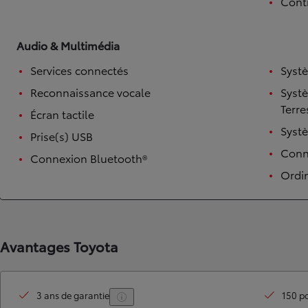
Contr
Audio & Multimédia
Services connectés
Syst
Reconnaissance vocale
Syst
Terre
Écran tactile
Syst
Prise(s) USB
Conne
Connexion Bluetooth®
TOYOTA C-HR
Ordi
HYBRIDE OU HYBRIDE RECHARGEABLE
Disponible rapidement
Avantages Toyota
3 ans de garantie
150 po