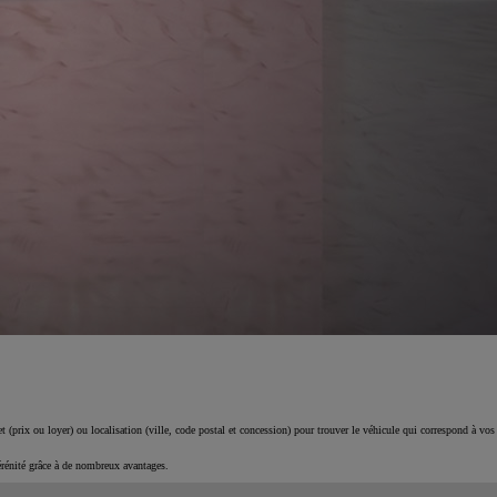
 (prix ou loyer) ou localisation (ville, code postal et concession) pour trouver le véhicule qui correspond à vos
érénité grâce à de nombreux avantages.