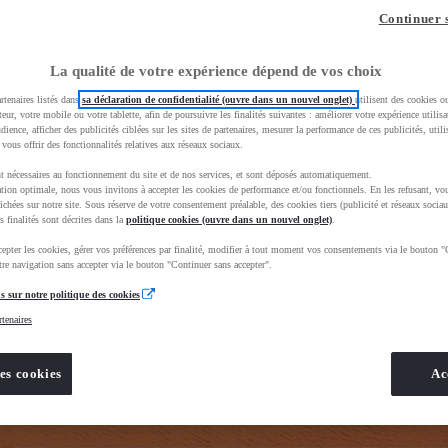
z-vous ?
Quel est votre budget ?
Dans quelle vi
Continuer 
Prix / Loyer
Ville / 
La qualité de votre expérience dépend de vos choix
rtenaires listés dans
sa déclaration de confidentialité (ouvre dans un nouvel onglet)
utilisent des cookies o
teur, votre mobile ou votre tablette, afin de poursuivre les finalités suivantes : améliorer votre expérience utilisat
udience, afficher des publicités ciblées sur les sites de partenaires, mesurer la performance de ces publicités, util
 vous offrir des fonctionnalités relatives aux réseaux sociaux.
t nécessaires au fonctionnement du site et de nos services, et sont déposés automatiquement.
tion optimale, nous vous invitons à accepter les cookies de performance et/ou fonctionnels. En les refusant, vou
BhAqEiwAkHYmSkgJOZZE_68xlBxFEDrHbe8EW2dfvFJD1WAj2eZHGFoR6rPEiJ4fpxoCNqYQAvD_BwE&gbrai
ichées sur notre site. Sous réserve de votre consentement préalable, des cookies tiers (publicité et réseaux sociau
s finalités sont décrites dans la
politique cookies (ouvre dans un nouvel onglet)
.
epter les cookies, gérer vos préférences par finalité, modifier à tout moment vos consentements via le bouton "
re navigation sans accepter via le bouton "Continuer sans accepter".
s sur notre politique des cookies
rtenaires
es cookies
Ac