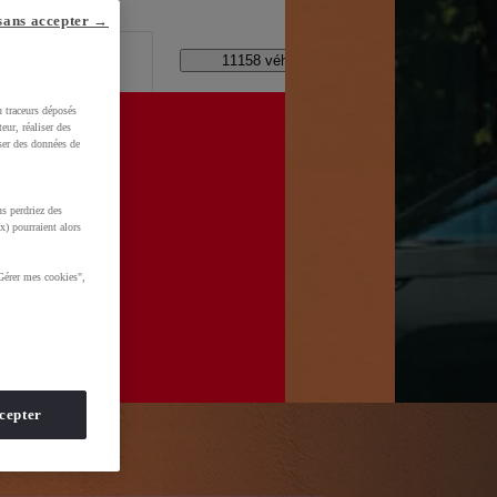
lle ?
sans accepter →
Code Postal / Concession
11158 véhicules disponibles
u traceurs déposés
eur, réaliser des
iser des données de
s perdriez des
d=0AAAAADMU_rNHF5hpFDrrQBD2ybUHe3Zv7
x) pourraient alors
Gérer mes cookies",
cepter