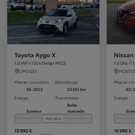
Toyota Aygo X
Nissan
1.0 VVT-i 72ch Design MY23
1.0 DIG-T 
LIMOGES
MONTCE
Mise en circulation
Kilométrage
Mise en cir
05-2023
23 591 km
02-2
Energie
Transmission
Energie
Boîte
Essence
manuelle
Esse
Voir plus
15 990 €
16 990 €