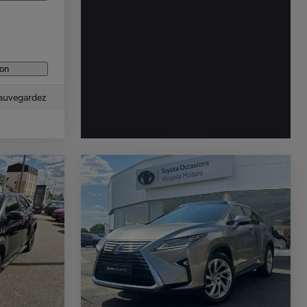
ion
auvegardez