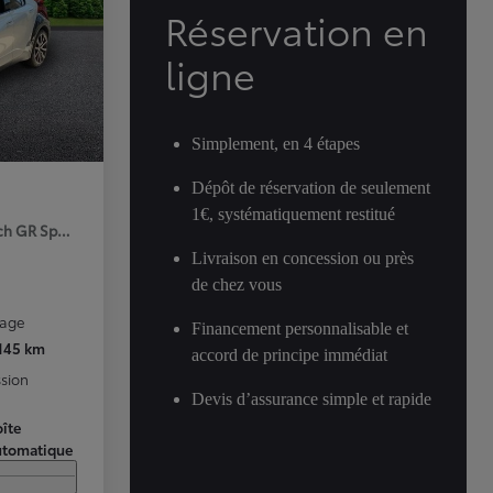
Réservation en
ligne
Simplement, en 4 étapes
Dépôt de réservation de seulement
1€, systématiquement restitué
ch GR Sport Premiere MY25
Livraison en concession ou près
de chez vous
rage
Financement personnalisable et
 145 km
accord de principe immédiat
sion
Devis d’assurance simple et rapide
îte
utomatique