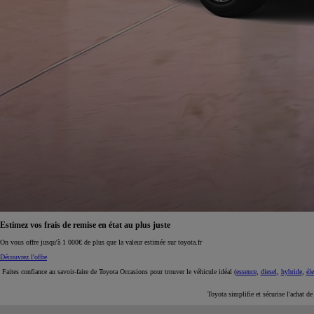
À partir de 19 700 €
Nouvelle Yaris Cross
HYBRIDE
Disponible prochainement
Estimez vos frais de remise en état au plus juste
On vous offre jusqu'à 1 000€ de plus que la valeur estimée sur toyota.fr
Découvrez l'offre
Faites confiance au savoir-faire de Toyota Occasions pour trouver le véhicule idéal (
essence
,
diesel
,
hybride
,
éle
Toyota simplifie et sécurise l'achat d