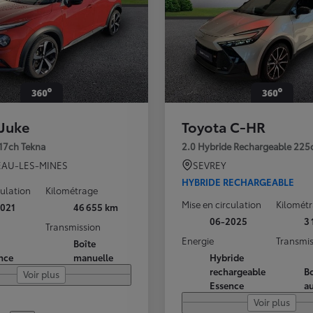
 Juke
Toyota C-HR
117ch Tekna
2.0 Hybride Rechargeable 225
AU-LES-MINES
SEVREY
HYBRIDE RECHARGEABLE
culation
Kilométrage
Mise en circulation
Kilomét
021
46 655 km
06-2025
3
Transmission
Energie
Transmis
Boîte
nce
manuelle
Hybride
rechargeable
Bo
Voir plus
Essence
a
Voir plus