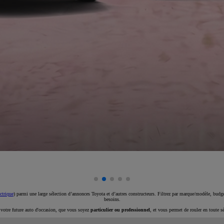
ctrique
) parmi une large sélection d’annonces Toyota et d’autres constructeurs. Filtrez par marque/modèle, budget
besoins.
e votre future auto d'occasion, que vous soyez
particulier ou professionnel
, et vous permet de rouler en toute s