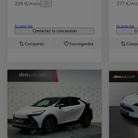
226 €/mois
277 €/mo
En savoir plus
En savoir plus
Contactez la concession
Co
Comparez
Sauvegardez
Comp
TOYOTA C-HR
HYBRIDE OU HYBRIDE RECHARGEABLE
Disponible rapidement