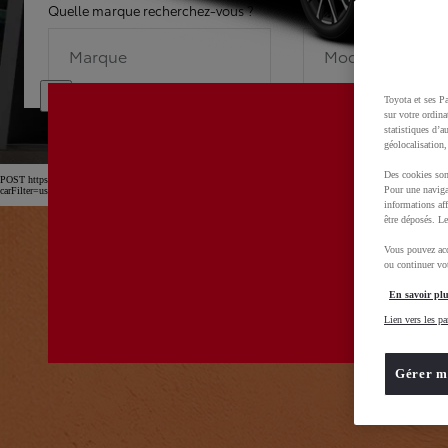
Quelle marque recherchez-vous ?
Quel modèle recherche
Marque
Modèle
Toyota et ses Pa
sur votre ordina
statistiques d’a
géolocalisation,
Des cookies son
POST https://usc-webcomponents.toyota-europe.com/v1/car-filter-header/fr/fr?
Pour une naviga
carFilter=used&brand=toyota&uscEnv=production&useGlobalStore=true&gclid=CjwKCAjw4dDT
informations aff
être déposés. Le
Vous pouvez acc
ou continuer vot
En savoir plu
Lien vers les pa
Gérer m