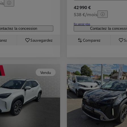
is
42 990 €
538 €/mois
En savoir plus
ntactez la concession
Contactez la concess
arez
Sauvegardez
Comparez
S
Vendu