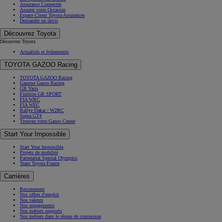
Assurance Connectée
Assurer votre Occasion
Espace Client Toyota Assurances
Demander un devis
Découvrez Toyota
Découvrez Toyota
Actualités et évènements
TOYOTA GAZOO Racing
TOYOTA GAZOO Racing
Gamme Gazoo Racing
GR Yaris
Finition GR SPORT
FIA WRC
FIA WEC
Rallye Dakar / W2RC
Supra GT4
Trouvez votre Gazoo Center
Start Your Impossible
Start Your Impossible
Projets de mobilité
Partenariat Special Olympics
Team Toyota France
Carrières
Recrutement
Nos offres d'emploi
Nos valeurs
Nos engagements
Nos métiers supports
Nos métiers dans le réseau de concession