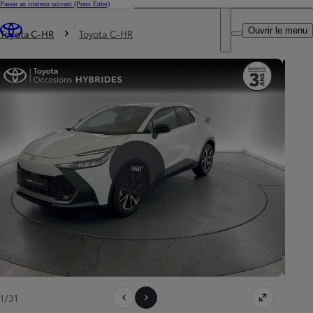
Passer au contenu suivant
(Press Enter)
DEALER NAME
Vous êtes ici
:
Ouvrir le menu
Trouvez un partenaire Toyota
Toyota C-HR
Toyota C-HR
360°
1/31