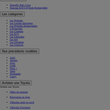
Nouvelle Yaris Cross
Nouveau RAV4 Hybride Rechargeable
Les catégories
Les Hybrides
Les voitures électriques
Les Hybrides Rechargeables
L'Hydrogène
Les Citadines
Les SUV
Les Familiales
Les 4x4
Les Utilitaires
Les Sportives
Nos précédents modèles
Auris
Avensis
Aygo
GT86
Prius +
Verso
Highlander
Camry
Acheter une Toyota
Acheter une Toyota
Offres du moment
Réservation en ligne
Véhicules neufs en stock
Véhicules d'occasion