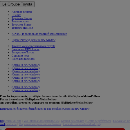
Le Groupe Toyota
A propos de nous
Histoire
Toyota en Europe
Toyota et vous
Toyota en France
Toujours plus loin
KINTO, la solution de mobilité sans contrainte
Espace Presse
(Opens in new window)
Trouvez votre concessionnaire Toyota
Prendre un RDV Atelier
Essayez une Toyota
Contactez-nous
Foire aux questions
(Opens in new window)
(Opens in new window)
(Opens in new window)
(Opens in new window)
(Opens in new window)
(Opens in new window)
(Opens in new window)
(Opens in new window)
Pour les trajets courts, privilégiez la marche ou le vélo #SeDéplacerMoinsPolluer
Pensez à covoiturer #SeDéplacerMoinsPolluer
Au quotidien, prenez les transports en commun #SeDéplacerMoinsPolluer
Retrouvez les étiquettes énergétiques de nos modèles
(Opens in new window)
Réglement du site
|
Vos informations personnelles
|
Gestion des cookies
|
Centre de préférences
|
Déclaration de
confidentialité
|
Règlement européen sur les données
|
Code de conduite
download (pdf(