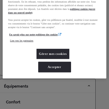
fonctionnels. En les refusant, vous perdriez des informations affichées sur notre site. Sous
Consommation mixte
4,8
L/100 km
réserve de votre consentement préalable, des cookies tiers (publicité et réseaux sociaux)
pourraient alors être déposés. Les finalités sont décrites dans la
politique cookies (ouvre
Émissions CO2
108
g/km
dans un nouvel onglet)
.
Vous pouvez accepter les cookies, gérer vos préférences par finalité, modifier à tout moment
vos consentements via le bouton "Gérer mes cookies", ou continuer votre navigation sans
Performances
accepter via le bouton "Continuer sans accepter".
Vitesse maximale
180
km/h
En savoir plus sur notre politique des cookies
Accélération 0-100km/h
7,9
secondes
Lien vers les partenaires
Transmission
Gérer mes cookies
Roues motrices
Roues motrices avant
Transmission
Boîte automatique
Accepter
Équipements
Confort