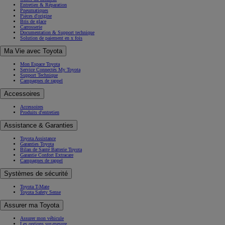
Entretien & Réparation
Pneumatiques
Pièces d'origine
Bris de glace
Carrosserie
Documentation & Support technique
Solution de paiement en x fois
Ma Vie avec Toyota
Mon Espace Toyota
Service Connectés My Toyota
Support Technique
Campagnes de rappel
Accessoires
Accessoires
Produits d'entretien
Assistance & Garanties
Toyota Assistance
Garanties Toyota
Bilan de Santé Batterie Toyota
Garantie Confort Extracare
Campagnes de rappel
Systèmes de sécurité
Toyota T-Mate
Toyota Safety Sense
Assurer ma Toyota
Assurer mon véhicule
Les options sur-mesure