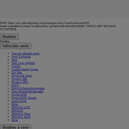
POST https://usc-webcomponents.toyota-europe.com/v1/used-stock-cars/fr/fr?
brand=toyota&uscContext=used&uscEnv=production&vehicleForSaleId=7c84f132-c807-4d14-a91d-
91724f47f938
Modèles
Modèles
Véhicules neufs
Tous les véhicules neufs
Aygo X Hybride
Yaris
Yaris Cross Hybride
Corolla
Corolla Touring Sports
GR Yaris
Toyota GR Supra
Toyota C-HR
Toyota C-HR+
RAV4
RAV4 Hybride Rechargeable
Prius Hybride Rechargeable
Toyota bZ4X
Toyota bZ4X Touring
Land Cruiser
Hilux
PROACE CITY
PROACE
PROACE Verso
PROACE MAX
Mirai
Modèles à venir