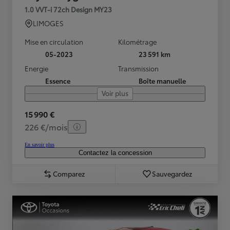
1.0 VVT-i 72ch Design MY23
LIMOGES
Mise en circulation
Kilométrage
05-2023
23 591 km
Energie
Transmission
Essence
Boîte manuelle
Voir plus
15 990 €
226 €/mois
En savoir plus
Contactez la concession
Comparez
Sauvegardez