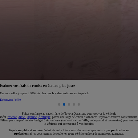
Réservez en ligne votre occasion pour 1€ seulement
Réservez en ligne
Faites confiance au savoir-faire de Toyota Occasions pour trouver le véhicule
idéal (
essence
,
diesel
,
hybride
,
électrique
) parmi une large sélection d’annonces Toyota et d’autres constructeurs.
Filtrez par marque/modèle, budget (prix ou loyer) ou localisation (ville, code postal et concession) pour trouver
le véhicule qui correspond à vos besoins.
Toyota simplifie et sécurise l'achat de votre future auto d'occasion, que vous soyez
particulier ou
professionnel
, et vous permet de rouler en toute sérénité grâce à de nombreux avantages.