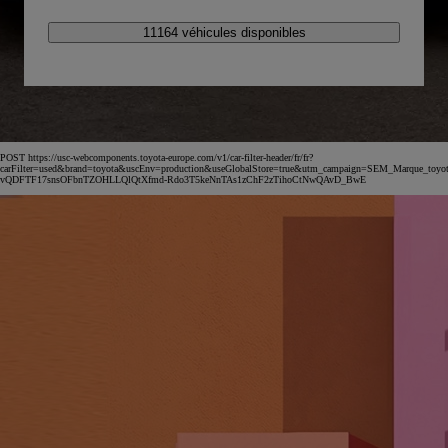
11164 véhicules disponibles
POST https://usc-webcomponents.toyota-europe.com/v1/car-filter-header/fr/fr?
carFilter=used&brand=toyota&uscEnv=production&useGlobalStore=true&utm_campaign=SEM_Marqu
vQDFTF17snsOFbnTZOHLLQlQtXfmd-Rdo3T5keNnTAs1zChF2zTihoCtNwQAvD_BwE