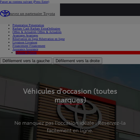
Passer au contenu suivant
(Press Enter)
...
Trouvez un partenaire Toyota
Voiture d'occasion
Présentation
Présentation
Rachats Cash
Rachats ExtraOrdinaires
Offres & Actualités
Offres & Actualités
Avantages
Avantages
Réservation en ligne
Réservation en ligne
Livraison
Livraison
Financement
Financement
Assurance
Assurance
Hybride
Hybride
Défilement vers la gauche
Défilement vers la droite
Véhicules d'occasion (toutes
marques)
Ne manquez pas l'occasion idéale : Réservez-la
facilement en ligne.