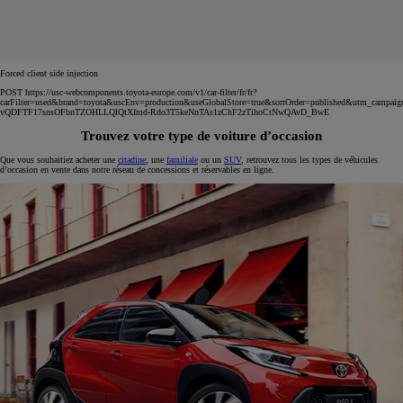
Forced client side injection
POST https://usc-webcomponents.toyota-europe.com/v1/car-filter/fr/fr?
carFilter=used&brand=toyota&uscEnv=production&useGlobalStore=true&sortOrder=published&utm
vQDFTF17snsOFbnTZOHLLQlQtXfmd-Rdo3T5keNnTAs1zChF2zTihoCtNwQAvD_BwE
Trouvez votre type de voiture d’occasion
Que vous souhaitiez acheter une
citadine
, une
familiale
ou un
SUV
, retrouvez tous les types de véhicules
d’occasion en vente dans notre réseau de concessions et réservables en ligne.