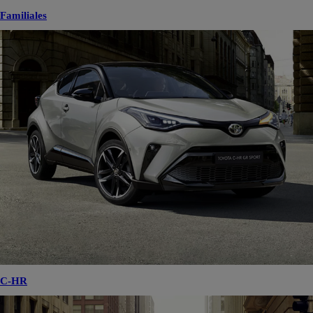
Familiales
C-HR