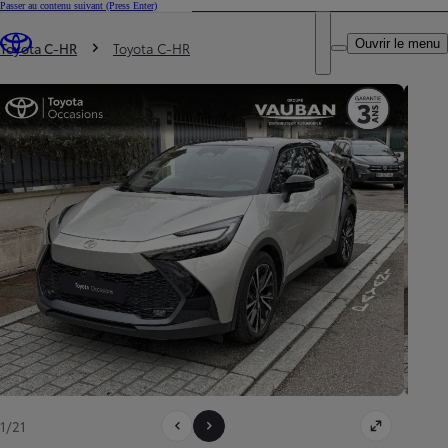
Passer au contenu suivant
(Press Enter)
DEALER NAME
Vous êtes ici
:
Ouvrir le menu
Trouvez un partenaire Toyota
Toyota C-HR
Toyota C-HR
1/21