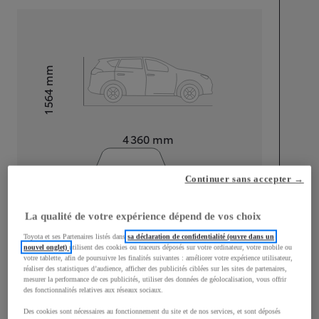
mm
1 564
Hauteur
Longueur
4 360
mm
Continuer sans accepter →
La qualité de votre expérience dépend de vos choix
Toyota et ses Partenaires listés dans
sa déclaration de confidentialité (ouvre dans un
Largeur
1 830
mm
nouvel onglet)
utilisent des cookies ou traceurs déposés sur votre ordinateur, votre mobile ou
votre tablette, afin de poursuivre les finalités suivantes : améliorer votre expérience utilisateur,
réaliser des statistiques d’audience, afficher des publicités ciblées sur les sites de partenaires,
mesurer la performance de ces publicités, utiliser des données de géolocalisation, vous offrir
des fonctionnalités relatives aux réseaux sociaux.
Consommation mixte
Des cookies sont nécessaires au fonctionnement du site et de nos services, et sont déposés