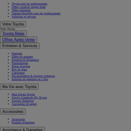
Toyota pour les professionnels
Offres Location longue durée
Offres utilitaires
Gamme électrifiée pour les professionnels
Solutions et services
Votre Toyota
Votre Toyota
Toyota Relax
Offres Après-Vente
Entretien & Services
Entretien
Offres du moment
Entretien & Réparation
Pneumatiques
Pièces d'origine
Bris de glace
Carrosserie
Documentation & Support technique
Solution de paiement en x fois
Ma Vie avec Toyota
Mon Espace Toyota
Service Connectés My Toyota
Support Technique
Campagnes de rappel
Accessoires
Accessoires
Produits d'entretien
Assistance & Garanties