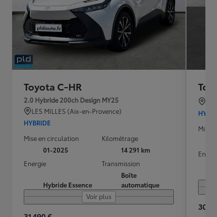
Toyota C-HR
Toy
2.0 Hybride 200ch Design MY25
TO
LES MILLES (Aix-en-Provence)
HYBR
HYBRIDE
Mise e
Mise en circulation
Kilométrage
01-2025
14 291 km
Energ
Energie
Transmission
Boîte
Hybride Essence
automatique
Voir plus
30 89
31 490 €