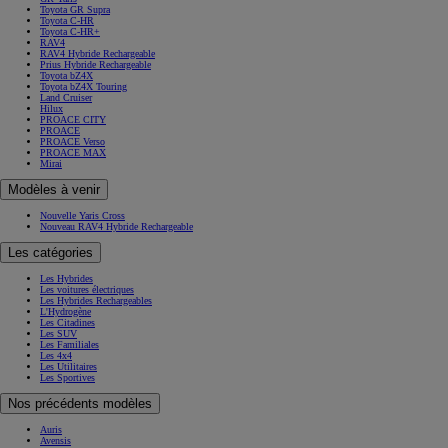
Toyota GR Supra
Toyota C-HR
Toyota C-HR+
RAV4
RAV4 Hybride Rechargeable
Prius Hybride Rechargeable
Toyota bZ4X
Toyota bZ4X Touring
Land Cruiser
Hilux
PROACE CITY
PROACE
PROACE Verso
PROACE MAX
Mirai
Modèles à venir
Nouvelle Yaris Cross
Nouveau RAV4 Hybride Rechargeable
Les catégories
Les Hybrides
Les voitures électriques
Les Hybrides Rechargeables
L'Hydrogène
Les Citadines
Les SUV
Les Familiales
Les 4x4
Les Utilitaires
Les Sportives
Nos précédents modèles
Auris
Avensis