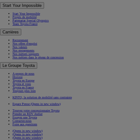
Start Your Impossible
Start Your Impossible
Projets de mobilité
Partenariat Special Olympics
Team Toyota France
Carrières
Recrutement
Nos offres d'emploi
Nos valeurs
Nos engagements
Nos métiers supports
Nos métiers dans le réseau de concession
Le Groupe Toyota
A propos de nous
Histoire
Toyota en Europe
Toyota et vous
Toyota en France
Toujours plus loin
KINTO, la solution de mobilité sans contrainte
Espace Presse
(Opens in new window)
Trouvez votre concessionnaire Toyota
Prendre un RDV Atelier
Essayez une Toyota
Contactez-nous
Foire aux questions
(Opens in new window)
(Opens in new window)
(Opens in new window)