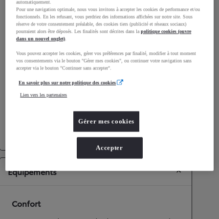
automatiquement.
Consommation mixte
4,9
L/100 km
Pour une navigation optimale, nous vous invitons à accepter les cookies de performance et/ou
fonctionnels. En les refusant, vous perdriez des informations affichées sur notre site. Sous
Émissions CO2
110
g/km
réserve de votre consentement préalable, des cookies tiers (publicité et réseaux sociaux)
pourraient alors être déposés. Les finalités sont décrites dans la
politique cookies (ouvre
dans un nouvel onglet)
.
Performances
Vous pouvez accepter les cookies, gérer vos préférences par finalité, modifier à tout moment
vos consentements via le bouton "Gérer mes cookies", ou continuer votre navigation sans
Vitesse maximale
180
km/h
accepter via le bouton "Continuer sans accepter".
Accélération 0-100km/h
8,1
secondes
En savoir plus sur notre politique des cookies
Lien vers les partenaires
Transmission
Gérer mes cookies
Roues motrices
Roues motrices avant
Transmission
Boîte automatique
Accepter
Équipements
Confort