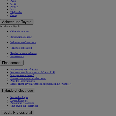
Aygo
GT86
Prius +
Verso
Highlander
Camry
Acheter une Toyota
Acheter une Toyota
Offres du moment
Réservation en ligne
Véhicules neufs en stock
Véhicules d'occasion
Reprise de votre véhicule
Nos conseils
Financement
Financement des véhicules
Nos solutions de location en LOA ou LLD
Vous préférez acheter ?
Financez votre véhicule d'occasion
Pour les Professionnels
Espace client Toyota Financement
(Opens in new window)
Hybride et électrique
Nos technologies
Toyota Charging
Autonomie et conduite
Tout savoir sur l’électrique
Toyota Professional