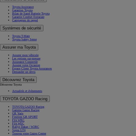
Toyota Assistance
Garanties Toyota
Bilan de Santé Batterie Toyota
Garantie Confort Extracare
Campagnes de rappel
Systèmes de sécurité
Toyota T-Mate
Toyota Safety Sense
Assurer ma Toyota
Assurer mon véhicule
Les options sur-mesure
Assurance Connectée
Assurer votre Occasion
Espace Client Toyota Assurances
Demander un devis
Découvrez Toyota
Découvrez Toyota
Actualités et évènements
TOYOTA GAZOO Racing
TOYOTA GAZOO Racing
Gamme Gazoo Racing
GR Yaris
Finition GR SPORT
FIA WRC
FIA WEC
Rallye Dakar / W2RC
Supra GT4
Trouvez votre Gazoo Center