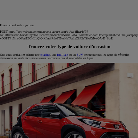
Forced client side injection
POST https://usc-webcomponents.toyota-europe.com/v1/car-filter/fr/fr?
carFilter=used&brand=toyota&uscEnv=production&useGlobalStore=true&sortOrder=published&utm
vQDFTF17snsOFbnTZOHLLQlQtXfmd-Rdo3T5keNnTAs1zChF2zTihoCtNwQAvD_BwE
Trouvez votre type de voiture d’occasion
Que vous souhaitiez acheter une
citadine
, une
familiale
ou un
SUV
, retrouvez tous les types de véhicules
d’occasion en vente dans notre réseau de concessions et réservables en ligne.