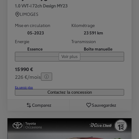
1.0 VVT-i 72ch Design MY23
LIMOGES
Mise en circulation
Kilométrage
05-2023
23 591 km
Energie
Transmission
Essence
Boîte manuelle
Voir plus
15 990 €
226 €/mois
En savoir plus
Contactez la concession
Comparez
Sauvegardez