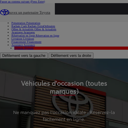
Passer au contenu suivant
(Press Enter)
...
Trouvez un partenaire Toyota
Voiture d'occasion
Présentation
Présentation
Rachats Cash
Rachats ExtraOrdinaires
Offres & Actualités
Offres & Actualités
Avantages
Avantages
Réservation en ligne
Réservation en ligne
Livraison
Livraison
Financement
Financement
Assurance
Assurance
Hybride
Hybride
Défilement vers la gauche
Défilement vers la droite
Véhicules d'occasion (toutes
marques)
Ne manquez pas l'occasion idéale : Réservez-la
facilement en ligne.