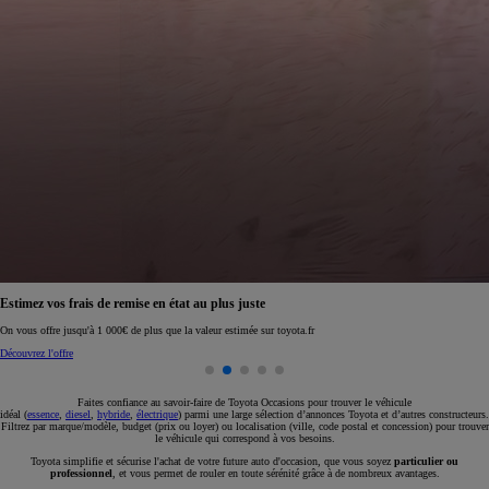
Réservez en ligne votre occasion pour 1€ seulement
Réservez en ligne
Faites confiance au savoir-faire de Toyota Occasions pour trouver le véhicule
idéal (
essence
,
diesel
,
hybride
,
électrique
) parmi une large sélection d’annonces Toyota et d’autres constructeurs.
Filtrez par marque/modèle, budget (prix ou loyer) ou localisation (ville, code postal et concession) pour trouver
le véhicule qui correspond à vos besoins.
Toyota simplifie et sécurise l'achat de votre future auto d'occasion, que vous soyez
particulier ou
professionnel
, et vous permet de rouler en toute sérénité grâce à de nombreux avantages.