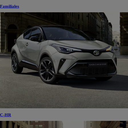
Familiales
C-HR