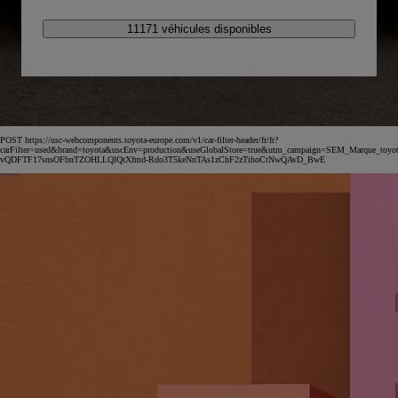
11171 véhicules disponibles
POST https://usc-webcomponents.toyota-europe.com/v1/car-filter-header/fr/fr?
carFilter=used&brand=toyota&uscEnv=production&useGlobalStore=true&utm_campaign=SEM_Marqu
vQDFTF17snsOFbnTZOHLLQlQtXfmd-Rdo3T5keNnTAs1zChF2zTihoCtNwQAvD_BwE