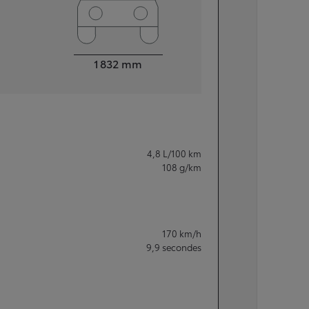
Largeur
1 832
mm
4,8
L/100 km
108
g/km
170
km/h
9,9
secondes