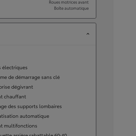
Roues motrices avant
Boîte automatique
s électriques
ème de démarrage sans clé
brise dégivrant
t chauffant
age des supports lombaires
atisation automatique
t multifonctions
ette arrière rabattable 60:40