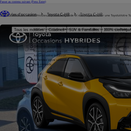
Passer au contenu suivant
(Press Enter)
Vous êtes ici
:
Véhicules d'occasion
Toyota C-HR
Toyota C-HR
Véhicules neufs
Véhicules d'occasion
Hybride et électrique
Acheter une Toyota
Votre T
Nos voitures d'occasion
Toutes les motorisations
Reprise de votre voiture
Toyota 
Tous les modèles
Citadines
SUV & Familiales
100% électriqu
Avantages Toyota Occasions
Hybride
Offres du moment
Offres 
Nouvelle Aygo X
Réservez en ligne
Hybride Rechargeable
Offres Particuliers
Entrete
HYBRIDE
Livraison près de chez vous
100% Électrique
Offres Après-vente
Offres et actualités
Hydrogène
Offres Occasions
Financez votre occasion
Toutes nos technologies
Offres Professionn
Assurez votre occasion
Accesso
Revendez votre véhicule cash
Boutiqu
Nos conseils
Ma vie 