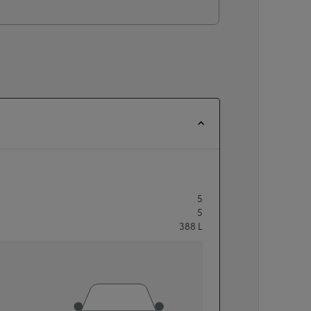
5
5
388
L