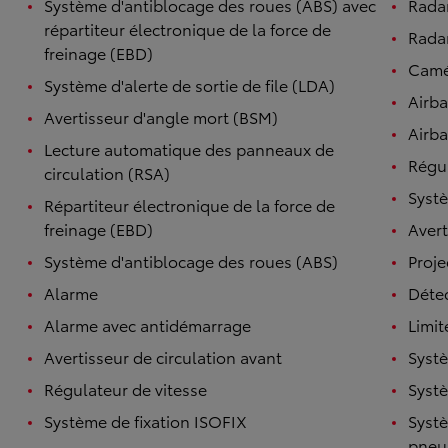
Système d'antiblocage des roues (ABS) avec
Rada
répartiteur électronique de la force de
Radar
freinage (EBD)
Camé
Système d'alerte de sortie de file (LDA)
Airb
Avertisseur d'angle mort (BSM)
Airba
Lecture automatique des panneaux de
Régul
circulation (RSA)
Systè
Répartiteur électronique de la force de
freinage (EBD)
Avert
Système d'antiblocage des roues (ABS)
Proje
Alarme
Détec
Alarme avec antidémarrage
Limit
Avertisseur de circulation avant
Systè
Régulateur de vitesse
Systè
Système de fixation ISOFIX
Systè
pneu