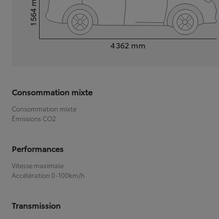
1 564
Hauteur
Longueur
4 362
mm
Consommation mixte
Consommation mixte
Émissions CO2
Performances
Vitesse maximale
Accélération 0-100km/h
Transmission