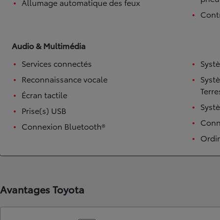
Allumage automatique des feux
Contr
Audio & Multimédia
Services connectés
Syst
Reconnaissance vocale
Syst
Terre
Écran tactile
Syst
Prise(s) USB
TOYOTA C-HR
Conne
Connexion Bluetooth®
HYBRIDE OU HYBRIDE RECHARGEABLE
Disponible rapidement
Ordi
Avantages Toyota