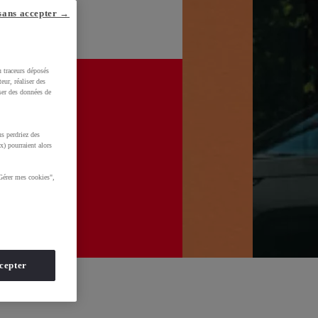
sans accepter →
u traceurs déposés
eur, réaliser des
iser des données de
s perdriez des
x) pourraient alors
Gérer mes cookies",
cepter