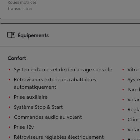
Roues motrices
Transmission
À partir de 19 700 €
Nouvelle Yaris Cross
HYBRIDE
Disponible prochainement
Équipements
Confort
Système d'accès et de démarrage sans clé
Vitre
Rétroviseurs extérieurs rabattables
Syst
automatiquement
Pare 
Prise auxiliaire
Volan
Système Stop & Start
Régl
Commandes audio au volant
Clim
Prise 12v
Volan
Rétroviseurs réglables électriquement
Banqu