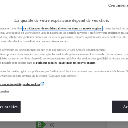
Continuer 
La qualité de votre expérience dépend de vos choix
rtenaires listés dans
sa déclaration de confidentialité (ouvre dans un nouvel onglet)
utilisent des cookies o
teur, votre mobile ou votre tablette, afin de poursuivre les finalités suivantes : améliorer votre expérience utilisat
udience, afficher des publicités ciblées sur les sites de partenaires, mesurer la performance de ces publicités, util
 vous offrir des fonctionnalités relatives aux réseaux sociaux.
t nécessaires au fonctionnement du site et de nos services, et sont déposés automatiquement.
tion optimale, nous vous invitons à accepter les cookies de performance et/ou fonctionnels. En les refusant, vou
ichées sur notre site. Sous réserve de votre consentement préalable, des cookies tiers (publicité et réseaux sociau
s finalités sont décrites dans la
politique cookies (ouvre dans un nouvel onglet)
.
epter les cookies, gérer vos préférences par finalité, modifier à tout moment vos consentements via le bouton "
Services
Concession
re navigation sans accepter via le bouton "Continuer sans accepter".
s sur notre politique des cookies
rtenaires
Energie
oyota Occasions
Hybride Essence
es cookies
Ac
Étiquette énergétique