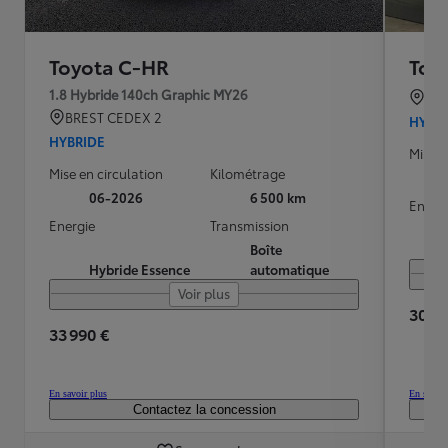
Toyota C-HR
Toy
1.8 Hybride 140ch Graphic MY26
BO
BREST CEDEX 2
HYBR
HYBRIDE
Mise e
Mise en circulation
Kilométrage
06-2026
6 500 km
Energ
Energie
Transmission
Boîte
Hybride Essence
automatique
Voir plus
30 25
33 990 €
En savoir plus
En savoir
Contactez la concession