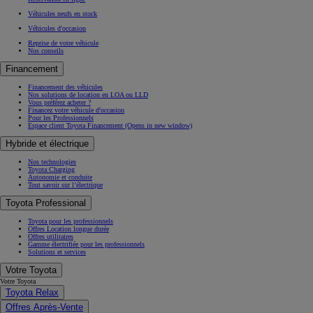
Véhicules neufs en stock
Véhicules d'occasion
Reprise de votre véhicule
Nos conseils
Financement
Financement des véhicules
Nos solutions de location en LOA ou LLD
Vous préférez acheter ?
Financez votre véhicule d'occasion
Pour les Professionnels
Espace client Toyota Financement
(Opens in new window)
Hybride et électrique
Nos technologies
Toyota Charging
Autonomie et conduite
Tout savoir sur l’électrique
Toyota Professional
Toyota pour les professionnels
Offres Location longue durée
Offres utilitaires
Gamme électrifiée pour les professionnels
Solutions et services
Votre Toyota
Votre Toyota
Toyota Relax
Offres Après-Vente