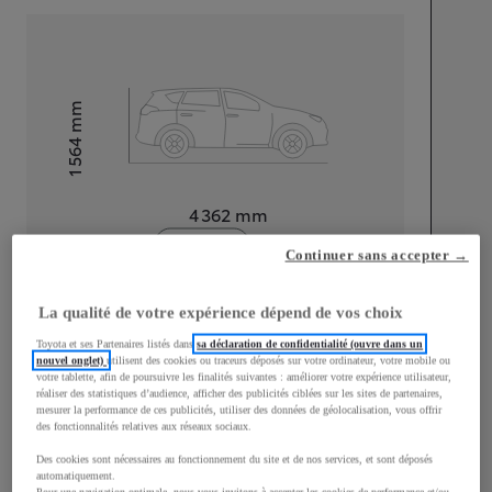
mm
1 564
Hauteur
Longueur
4 362
mm
Continuer sans accepter →
La qualité de votre expérience dépend de vos choix
Toyota et ses Partenaires listés dans
sa déclaration de confidentialité (ouvre dans un
nouvel onglet)
utilisent des cookies ou traceurs déposés sur votre ordinateur, votre mobile ou
Largeur
1 832
mm
votre tablette, afin de poursuivre les finalités suivantes : améliorer votre expérience utilisateur,
réaliser des statistiques d’audience, afficher des publicités ciblées sur les sites de partenaires,
mesurer la performance de ces publicités, utiliser des données de géolocalisation, vous offrir
des fonctionnalités relatives aux réseaux sociaux.
Des cookies sont nécessaires au fonctionnement du site et de nos services, et sont déposés
Consommation mixte
automatiquement.
Pour une navigation optimale, nous vous invitons à accepter les cookies de performance et/ou