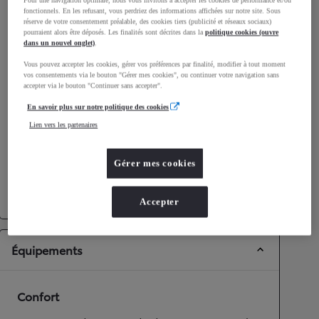
fonctionnels. En les refusant, vous perdriez des informations affichées sur notre site. Sous
Consommation mixte
4,8
L/100 km
réserve de votre consentement préalable, des cookies tiers (publicité et réseaux sociaux)
Émissions CO2
109
g/km
pourraient alors être déposés. Les finalités sont décrites dans la
politique cookies (ouvre
dans un nouvel onglet)
.
Vous pouvez accepter les cookies, gérer vos préférences par finalité, modifier à tout moment
Performances
vos consentements via le bouton "Gérer mes cookies", ou continuer votre navigation sans
accepter via le bouton "Continuer sans accepter".
Vitesse maximale
180
km/h
En savoir plus sur notre politique des cookies
Accélération 0-100km/h
7,9
secondes
Lien vers les partenaires
Transmission
Gérer mes cookies
Roues motrices
Roues motrices avant
Transmission
Boîte automatique
Accepter
Équipements
Confort