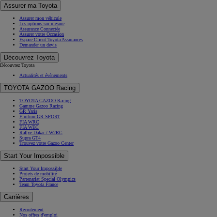
Assurer ma Toyota
Assurer mon véhicule
Les options sur-mesure
Assurance Connectée
Assurer votre Occasion
Espace Client Toyota Assurances
Demander un devis
Découvrez Toyota
Découvrez Toyota
Actualités et évènements
TOYOTA GAZOO Racing
TOYOTA GAZOO Racing
Gamme Gazoo Racing
GR Yaris
Finition GR SPORT
FIA WRC
FIA WEC
Rallye Dakar / W2RC
Supra GT4
Trouvez votre Gazoo Center
Start Your Impossible
Start Your Impossible
Projets de mobilité
Partenariat Special Olympics
Team Toyota France
Carrières
Recrutement
Nos offres d'emploi