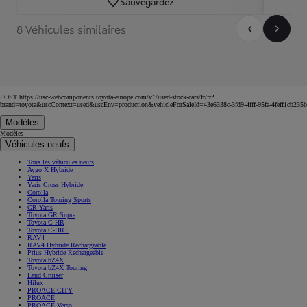
Sauvegardez
8 Véhicules similaires
POST https://usc-webcomponents.toyota-europe.com/v1/used-stock-cars/fr/fr?
brand=toyota&uscContext=used&uscEnv=production&vehicleForSaleId=43e6338c-3fd9-4fff-95fa-4feff1cb235b
Modèles
Modèles
Véhicules neufs
Tous les véhicules neufs
Aygo X Hybride
Yaris
Yaris Cross Hybride
Corolla
Corolla Touring Sports
GR Yaris
Toyota GR Supra
Toyota C-HR
Toyota C-HR+
RAV4
RAV4 Hybride Rechargeable
Prius Hybride Rechargeable
Toyota bZ4X
Toyota bZ4X Touring
Land Cruiser
Hilux
PROACE CITY
PROACE
PROACE Verso