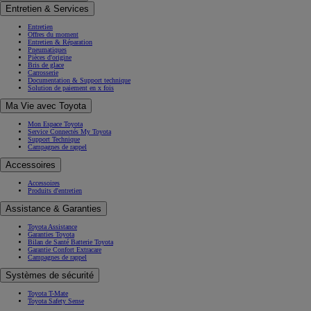
Entretien & Services
Entretien
Offres du moment
Entretien & Réparation
Pneumatiques
Pièces d'origine
Bris de glace
Carrosserie
Documentation & Support technique
Solution de paiement en x fois
Ma Vie avec Toyota
Mon Espace Toyota
Service Connectés My Toyota
Support Technique
Campagnes de rappel
Accessoires
Accessoires
Produits d'entretien
Assistance & Garanties
Toyota Assistance
Garanties Toyota
Bilan de Santé Batterie Toyota
Garantie Confort Extracare
Campagnes de rappel
Systèmes de sécurité
Toyota T-Mate
Toyota Safety Sense