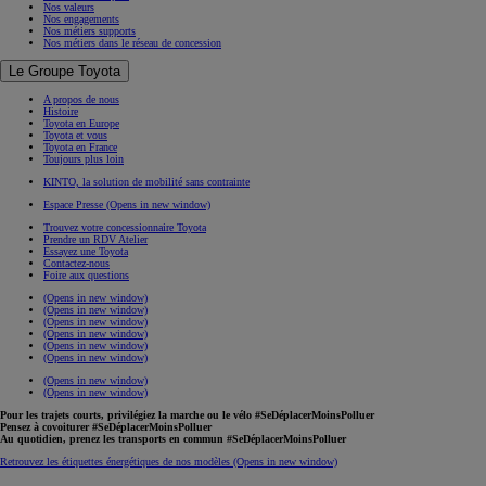
Nos valeurs
Nos engagements
Nos métiers supports
Nos métiers dans le réseau de concession
Le Groupe Toyota
A propos de nous
Histoire
Toyota en Europe
Toyota et vous
Toyota en France
Toujours plus loin
KINTO, la solution de mobilité sans contrainte
Espace Presse
(Opens in new window)
Trouvez votre concessionnaire Toyota
Prendre un RDV Atelier
Essayez une Toyota
Contactez-nous
Foire aux questions
(Opens in new window)
(Opens in new window)
(Opens in new window)
(Opens in new window)
(Opens in new window)
(Opens in new window)
(Opens in new window)
(Opens in new window)
Pour les trajets courts, privilégiez la marche ou le vélo #SeDéplacerMoinsPolluer
Pensez à covoiturer #SeDéplacerMoinsPolluer
Au quotidien, prenez les transports en commun #SeDéplacerMoinsPolluer
Retrouvez les étiquettes énergétiques de nos modèles
(Opens in new window)