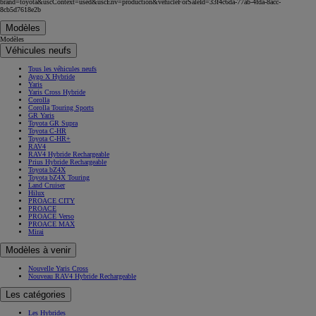
brand=toyota&uscContext=used&uscEnv=production&vehicleForSaleId=33f4c6da-77ab-4fda-8acc-
8cb5d7618e2b
Modèles
Modèles
Véhicules neufs
Tous les véhicules neufs
Aygo X Hybride
Yaris
Yaris Cross Hybride
Corolla
Corolla Touring Sports
GR Yaris
Toyota GR Supra
Toyota C-HR
Toyota C-HR+
RAV4
RAV4 Hybride Rechargeable
Prius Hybride Rechargeable
Toyota bZ4X
Toyota bZ4X Touring
Land Cruiser
Hilux
PROACE CITY
PROACE
PROACE Verso
PROACE MAX
Mirai
Modèles à venir
Nouvelle Yaris Cross
Nouveau RAV4 Hybride Rechargeable
Les catégories
Les Hybrides