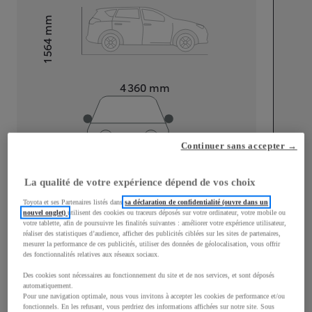
mm
1 564
Hauteur
Longueur
4 360
mm
Continuer sans accepter →
La qualité de votre expérience dépend de vos choix
Largeur
1 830
mm
Toyota et ses Partenaires listés dans
sa déclaration de confidentialité (ouvre dans un
nouvel onglet)
utilisent des cookies ou traceurs déposés sur votre ordinateur, votre mobile ou
votre tablette, afin de poursuivre les finalités suivantes : améliorer votre expérience utilisateur,
réaliser des statistiques d’audience, afficher des publicités ciblées sur les sites de partenaires,
mesurer la performance de ces publicités, utiliser des données de géolocalisation, vous offrir
Consommation mixte
des fonctionnalités relatives aux réseaux sociaux.
Des cookies sont nécessaires au fonctionnement du site et de nos services, et sont déposés
Consommation mixte
4,8
L/100 km
automatiquement.
Émissions CO2
108
g/km
Pour une navigation optimale, nous vous invitons à accepter les cookies de performance et/ou
fonctionnels. En les refusant, vous perdriez des informations affichées sur notre site. Sous