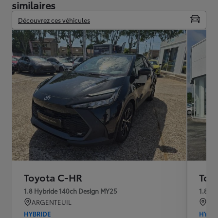
similaires
Découvrez ces véhicules
Toyota C-HR
Toy
1.8 Hybride 140ch Design MY25
1.8 Hy
ARGENTEUIL
GI
HYBRIDE
HYBR