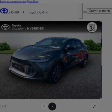
Passer au contenu suivant
(Press Enter)
DEALER NAME
Vous êtes ici
:
Ouvrir le menu
Trouvez un partenaire Toyota
Toyota C-HR
Toyota C-HR
1/17