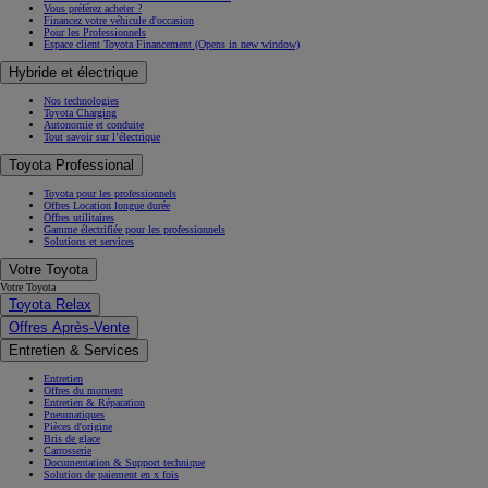
Vous préférez acheter ?
Financez votre véhicule d'occasion
Pour les Professionnels
Espace client Toyota Financement
(Opens in new window)
Hybride et électrique
Nos technologies
Toyota Charging
Autonomie et conduite
Tout savoir sur l’électrique
Toyota Professional
Toyota pour les professionnels
Offres Location longue durée
Offres utilitaires
Gamme électrifiée pour les professionnels
Solutions et services
Votre Toyota
Votre Toyota
Toyota Relax
Offres Après-Vente
Entretien & Services
Entretien
Offres du moment
Entretien & Réparation
Pneumatiques
Pièces d'origine
Bris de glace
Carrosserie
Documentation & Support technique
Solution de paiement en x fois