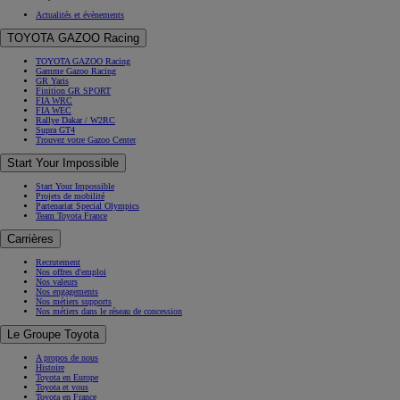
Actualités et évènements
TOYOTA GAZOO Racing
TOYOTA GAZOO Racing
Gamme Gazoo Racing
GR Yaris
Finition GR SPORT
FIA WRC
FIA WEC
Rallye Dakar / W2RC
Supra GT4
Trouvez votre Gazoo Center
Start Your Impossible
Start Your Impossible
Projets de mobilité
Partenariat Special Olympics
Team Toyota France
Carrières
Recrutement
Nos offres d'emploi
Nos valeurs
Nos engagements
Nos métiers supports
Nos métiers dans le réseau de concession
Le Groupe Toyota
A propos de nous
Histoire
Toyota en Europe
Toyota et vous
Toyota en France