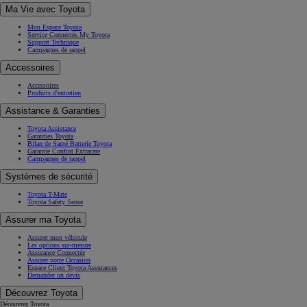
Ma Vie avec Toyota
Mon Espace Toyota
Service Connectés My Toyota
Support Technique
Campagnes de rappel
Accessoires
Accessoires
Produits d'entretien
Assistance & Garanties
Toyota Assistance
Garanties Toyota
Bilan de Santé Batterie Toyota
Garantie Confort Extracare
Campagnes de rappel
Systèmes de sécurité
Toyota T-Mate
Toyota Safety Sense
Assurer ma Toyota
Assurer mon véhicule
Les options sur-mesure
Assurance Connectée
Assurer votre Occasion
Espace Client Toyota Assurances
Demander un devis
Découvrez Toyota
Découvrez Toyota