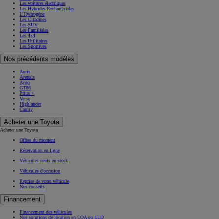
Les voitures électriques
Les Hybrides Rechargeables
L'Hydrogène
Les Citadines
Les SUV
Les Familiales
Les 4x4
Les Utilitaires
Les Sportives
Nos précédents modèles
Auris
Avensis
Aygo
GT86
Prius +
Verso
Highlander
Camry
Acheter une Toyota
Acheter une Toyota
Offres du moment
Réservation en ligne
Véhicules neufs en stock
Véhicules d'occasion
Reprise de votre véhicule
Nos conseils
Financement
Financement des véhicules
Nos solutions de location en LOA ou LLD