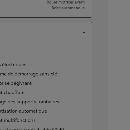
Roues motrices avant
Boîte automatique
s électriques
ème de démarrage sans clé
brise dégivrant
t chauffant
age des supports lombaires
atisation automatique
t multifonctions
ette arrière rabattable 60:40