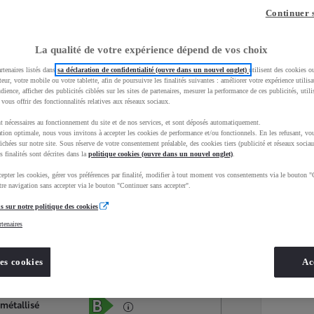
Continuer 
La qualité de votre expérience dépend de vos choix
rtenaires listés dans
sa déclaration de confidentialité (ouvre dans un nouvel onglet)
utilisent des cookies o
teur, votre mobile ou votre tablette, afin de poursuivre les finalités suivantes : améliorer votre expérience utilisat
udience, afficher des publicités ciblées sur les sites de partenaires, mesurer la performance de ces publicités, util
 vous offrir des fonctionnalités relatives aux réseaux sociaux.
t nécessaires au fonctionnement du site et de nos services, et sont déposés automatiquement.
tion optimale, nous vous invitons à accepter les cookies de performance et/ou fonctionnels. En les refusant, vou
ichées sur notre site. Sous réserve de votre consentement préalable, des cookies tiers (publicité et réseaux sociau
s finalités sont décrites dans la
politique cookies (ouvre dans un nouvel onglet)
.
epter les cookies, gérer vos préférences par finalité, modifier à tout moment vos consentements via le bouton "
Services
Concession
re navigation sans accepter via le bouton "Continuer sans accepter".
s sur notre politique des cookies
rtenaires
Energie
oyota Occasions
Hybride Essence
es cookies
Ac
Étiquette énergétique
 métallisé