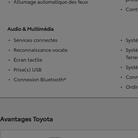
Allumage automatique des feux
Contr
Audio & Multimédia
Services connectés
Syst
Reconnaissance vocale
Syst
Terre
Écran tactile
Syst
Prise(s) USB
TOYOTA C-HR
Conne
Connexion Bluetooth®
HYBRIDE OU HYBRIDE RECHARGEABLE
Disponible rapidement
Ordi
Avantages Toyota