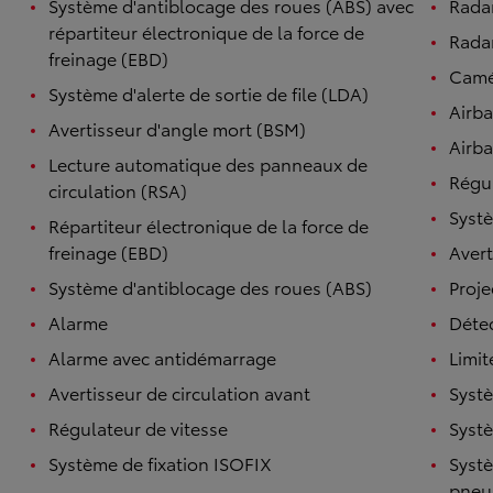
Système d'antiblocage des roues (ABS) avec
Rada
répartiteur électronique de la force de
Radar
freinage (EBD)
Camé
Système d'alerte de sortie de file (LDA)
Airb
Avertisseur d'angle mort (BSM)
Airba
Lecture automatique des panneaux de
Régul
circulation (RSA)
Systè
Répartiteur électronique de la force de
freinage (EBD)
Avert
Système d'antiblocage des roues (ABS)
Proje
Alarme
Détec
Alarme avec antidémarrage
Limit
Avertisseur de circulation avant
Systè
Régulateur de vitesse
Systè
Système de fixation ISOFIX
Systè
pneu