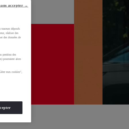
sans accepter →
u traceurs déposés
eur, réaliser des
iser des données de
s perdriez des
x) pourraient alors
Gérer mes cookies",
cepter