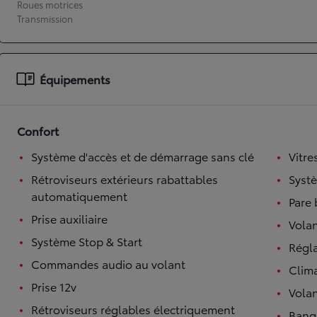
Roues motrices
Transmission
À partir de 19 700 €
Nouvelle Yaris Cross
HYBRIDE
Disponible prochainement
Équipements
Confort
Système d'accès et de démarrage sans clé
Vitre
Rétroviseurs extérieurs rabattables
Syst
automatiquement
Pare 
Prise auxiliaire
Volan
Système Stop & Start
Régl
Commandes audio au volant
Clim
Prise 12v
Volan
Rétroviseurs réglables électriquement
Banqu