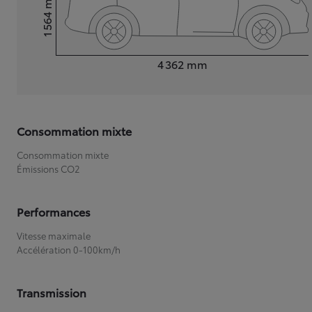
1 564
Hauteur
Longueur
4 362
mm
Consommation mixte
Consommation mixte
Émissions CO2
Performances
Vitesse maximale
Accélération 0-100km/h
Transmission