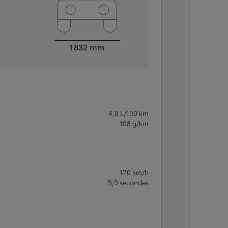
Largeur
1 832
mm
4,8
L/100 km
108
g/km
170
km/h
9,9
secondes