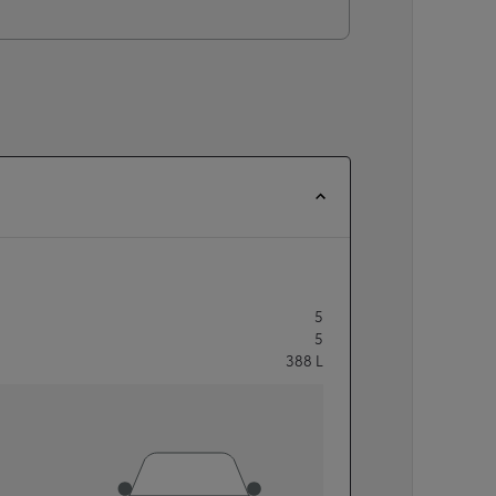
5
5
388
L