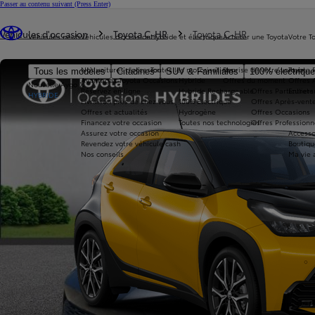
Passer au contenu suivant
(Press Enter)
Vous êtes ici
:
Véhicules d'occasion
Toyota C-HR
Toyota C-HR
Véhicules neufs
Véhicules d'occasion
Hybride et électrique
Acheter une Toyota
Votre T
Nos voitures d'occasion
Toutes les motorisations
Reprise de votre voiture
Toyota 
Tous les modèles
Citadines
SUV & Familiales
100% électriqu
Avantages Toyota Occasions
Hybride
Offres du moment
Offres 
Nouvelle Aygo X
Réservez en ligne
Hybride Rechargeable
Offres Particuliers
Entrete
HYBRIDE
Livraison près de chez vous
100% Électrique
Offres Après-vente
Offres et actualités
Hydrogène
Offres Occasions
Financez votre occasion
Toutes nos technologies
Offres Professionn
Assurez votre occasion
Accesso
Revendez votre véhicule cash
Boutiqu
Nos conseils
Ma vie 