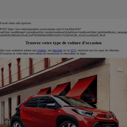
Forced client side injection
POST https://usc-webcomponents.toyota-europe.com/v1/car-filter/fr/fr?
carFilter=used&brand=toyota&uscEnv=production&useGlobalStore=true&sortOrder=published&utm
uIrZ8SK238Kn6x2OwfL2isPTEXM0MwD0BvOsZGv7GXbVu52B_rl2xoCnw4QAvD_BwE
Trouvez votre type de voiture d’occasion
Que vous souhaitiez acheter une
citadine
, une
familiale
ou un
SUV
, retrouvez tous les types de véhicules
d’occasion en vente dans notre réseau de concessions et réservables en ligne.