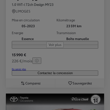
1.0 VVT-i 72ch Design MY23
LIMOGES
Mise en circulation
Kilométrage
05-2023
23 591 km
Energie
Transmission
Essence
Boîte manuelle
Voir plus
15 990 €
226 €/mois
En savoir plus
Contactez la concession
Comparez
Sauvegardez