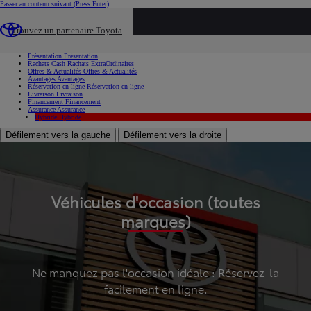
Passer au contenu suivant
(Press Enter)
...
Trouvez un partenaire Toyota
Voiture d'occasion
Présentation
Présentation
Rachats Cash
Rachats ExtraOrdinaires
Offres & Actualités
Offres & Actualités
Avantages
Avantages
Réservation en ligne
Réservation en ligne
Livraison
Livraison
Financement
Financement
Assurance
Assurance
Hybride
Hybride
Défilement vers la gauche
Défilement vers la droite
Véhicules d'occasion (toutes
marques)
Ne manquez pas l'occasion idéale : Réservez-la
facilement en ligne.