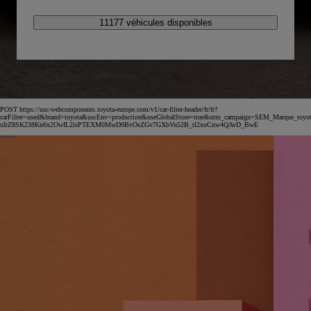
11177 véhicules disponibles
POST https://usc-webcomponents.toyota-europe.com/v1/car-filter-header/fr/fr?
carFilter=used&brand=toyota&uscEnv=production&useGlobalStore=true&utm_campaign=SEM_Marqu
uIrZ8SK238Kn6x2OwfL2isPTEXM0MwD0BvOsZGv7GXbVu52B_rl2xoCnw4QAvD_BwE