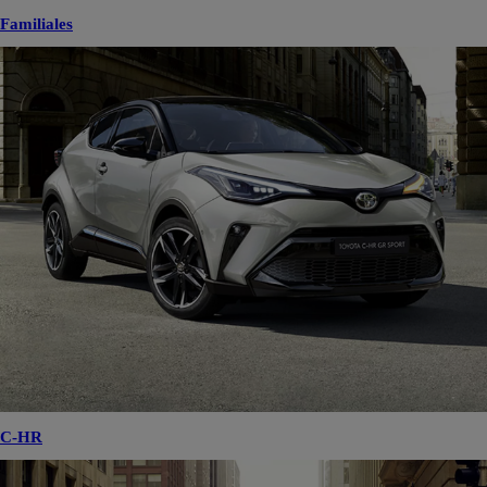
Familiales
C-HR