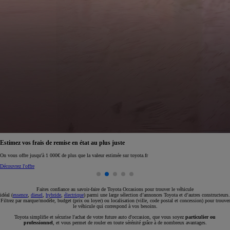
Réservez en ligne votre occasion pour 1€ seulement
Réservez en ligne
Faites confiance au savoir-faire de Toyota Occasions pour trouver le véhicule
idéal (
essence
,
diesel
,
hybride
,
électrique
) parmi une large sélection d’annonces Toyota et d’autres constructeurs.
Filtrez par marque/modèle, budget (prix ou loyer) ou localisation (ville, code postal et concession) pour trouver
le véhicule qui correspond à vos besoins.
Toyota simplifie et sécurise l'achat de votre future auto d'occasion, que vous soyez
particulier ou
professionnel
, et vous permet de rouler en toute sérénité grâce à de nombreux avantages.