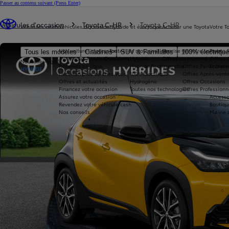
Passer au contenu suivant
(Press Enter)
Vous êtes ici
:
Véhicules d'occasion
Toyota C-HR
Toyota C-HR
Véhicules neufs
Véhicules d'occasion
Hybride et électrique
Acheter une Toyota
Votre T
Nos voitures d'occasion
Toutes les motorisations
Reprise de votre voiture
Toyota 
Tous les modèles
Citadines
SUV & Familiales
100% électriqu
Avantages Toyota Occasions
Hybride
Offres du moment
Offres 
Nouvelle Aygo X
Réservez en ligne
Hybride Rechargeable
Offres Particuliers
Entrete
HYBRIDE
Livraison près de chez vous
100% Électrique
Offres Après-vente
Offres et actualités
Hydrogène
Offres Occasions
Financez votre occasion
Toutes nos technologies
Offres Professionn
Assurez votre occasion
Accesso
Revendez votre véhicule cash
Boutiqu
Nos conseils
Ma vie 