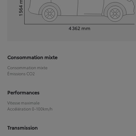
1 564
Hauteur
Longueur
4 362
mm
Consommation mixte
Consommation mixte
Émissions CO2
Performances
Vitesse maximale
Accélération 0-100km/h
Transmission