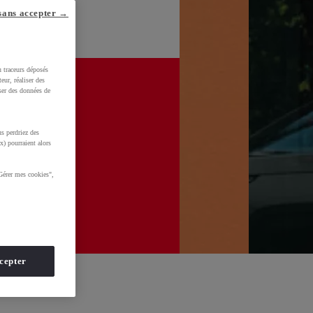
sans accepter →
u traceurs déposés
eur, réaliser des
iser des données de
s perdriez des
x) pourraient alors
Gérer mes cookies",
cepter