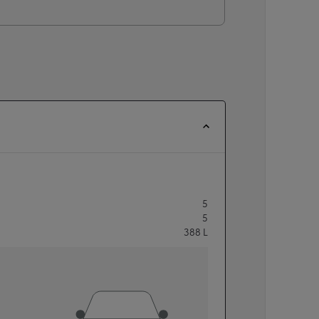
5
5
388
L