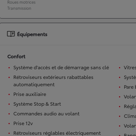
Roues motrices
Transmission
À partir de 19 700 €
Nouvelle Yaris Cross
HYBRIDE
Disponible prochainement
Équipements
Confort
Système d'accès et de démarrage sans clé
Vitre
Rétroviseurs extérieurs rabattables
Syst
automatiquement
Pare 
Prise auxiliaire
Volan
Système Stop & Start
Régl
Commandes audio au volant
Clim
Prise 12v
Volan
Rétroviseurs réglables électriquement
Banqu