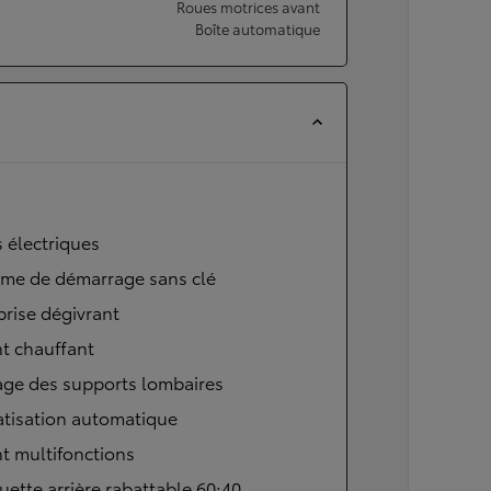
Roues motrices avant
Boîte automatique
s électriques
ème de démarrage sans clé
brise dégivrant
t chauffant
age des supports lombaires
atisation automatique
t multifonctions
ette arrière rabattable 60:40