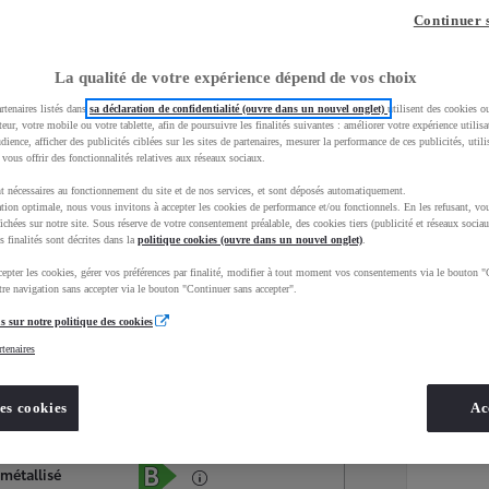
Continuer 
La qualité de votre expérience dépend de vos choix
rtenaires listés dans
sa déclaration de confidentialité (ouvre dans un nouvel onglet)
utilisent des cookies o
teur, votre mobile ou votre tablette, afin de poursuivre les finalités suivantes : améliorer votre expérience utilisat
udience, afficher des publicités ciblées sur les sites de partenaires, mesurer la performance de ces publicités, util
 vous offrir des fonctionnalités relatives aux réseaux sociaux.
t nécessaires au fonctionnement du site et de nos services, et sont déposés automatiquement.
tion optimale, nous vous invitons à accepter les cookies de performance et/ou fonctionnels. En les refusant, vou
ichées sur notre site. Sous réserve de votre consentement préalable, des cookies tiers (publicité et réseaux sociau
s finalités sont décrites dans la
politique cookies (ouvre dans un nouvel onglet)
.
epter les cookies, gérer vos préférences par finalité, modifier à tout moment vos consentements via le bouton "
Services
Concession
re navigation sans accepter via le bouton "Continuer sans accepter".
s sur notre politique des cookies
rtenaires
Energie
oyota Occasions
Hybride Essence
es cookies
Ac
Étiquette énergétique
 métallisé