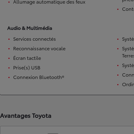
Allumage automatique des feux
Contr
Audio & Multimédia
Services connectés
Syst
Reconnaissance vocale
Syst
Terre
Écran tactile
Syst
Prise(s) USB
TOYOTA C-HR
Conne
Connexion Bluetooth®
HYBRIDE OU HYBRIDE RECHARGEABLE
Disponible rapidement
Ordi
Avantages Toyota