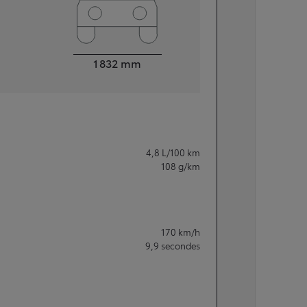
Largeur
1 832
mm
4,8
L/100 km
108
g/km
170
km/h
9,9
secondes