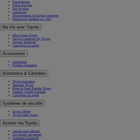
Pneumatiques
Pièces d'origine
Bris de glace
Carrosserie
Documentation & Support technique
Solution de paiement en x fois
Ma Vie avec Toyota
Mon Espace Toyota
Service Connectés My Toyota
Support Technique
Campagnes de rappel
Accessoires
Accessoires
Produits d'entretien
Assistance & Garanties
Toyota Assistance
Garanties Toyota
Bilan de Santé Batterie Toyota
Garantie Confort Extracare
Campagnes de rappel
Systèmes de sécurité
Toyota T-Mate
Toyota Safety Sense
Assurer ma Toyota
Assurer mon véhicule
Les options sur-mesure
Assurance Connectée