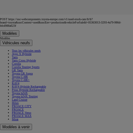
POST https://usc-webcomponents.toyota-europe.com/v1/used-stock-cars/fr/fr?
brand=toyota&uscContext=used&uscEnv=production&vehicleForSaleId=05363013-3293-4a79-986d-
bfcd988a623f
Modèles
Modèles
Véhicules neufs
Tous les véhicules neufs
Aygo X Hybride
Yaris
Yaris Cross Hybride
Corolla
Corolla Touring Sports
GR Yaris
Toyota GR Supra
Toyota C-HR
Toyota C-HR+
RAV4
RAV4 Hybride Rechargeable
Prius Hybride Rechargeable
Toyota bZ4X
Toyota bZ4X Touring
Land Cruiser
Hilux
PROACE CITY
PROACE
PROACE Verso
PROACE MAX
Mirai
Modèles à venir