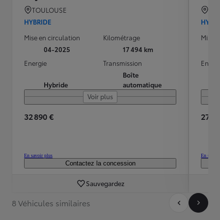
TOULOUSE
TO
HYBRIDE
HYBR
Mise en circulation
Kilométrage
Mise e
04-2025
17 494 km
Energie
Transmission
Energ
Boîte
Hybride
automatique
Voir plus
32 890 €
27 59
En savoir plus
En savoir
Contactez la concession
Sauvegardez
8 Véhicules similaires