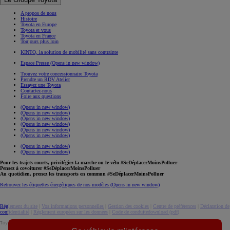
A propos de nous
Histoire
Toyota en Europe
Toyota et vous
Toyota en France
Toujours plus loin
KINTO, la solution de mobilité sans contrainte
Espace Presse
(Opens in new window)
Trouvez votre concessionnaire Toyota
Prendre un RDV Atelier
Essayez une Toyota
Contactez-nous
Foire aux questions
(Opens in new window)
(Opens in new window)
(Opens in new window)
(Opens in new window)
(Opens in new window)
(Opens in new window)
(Opens in new window)
(Opens in new window)
Pour les trajets courts, privilégiez la marche ou le vélo #SeDéplacerMoinsPolluer
Pensez à covoiturer #SeDéplacerMoinsPolluer
Au quotidien, prenez les transports en commun #SeDéplacerMoinsPolluer
Retrouvez les étiquettes énergétiques de nos modèles
(Opens in new window)
Réglement du site
|
Vos informations personnelles
|
Gestion des cookies
|
Centre de préférences
|
Déclaration de
confidentialité
|
Règlement européen sur les données
|
Code de conduite
download (pdf(
Toyota. Tous droits réservés. © 2026