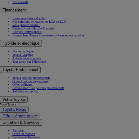
Nos conseils
Financement
Financement des véhicules
Nos solutions de location en LOA ou LLD
Vous préférez acheter ?
Financez votre véhicule d'occasion
Pour les Professionnels
Espace client Toyota Financement
(Opens in new window)
Hybride et électrique
Nos technologies
Toyota Charging
Autonomie et conduite
Tout savoir sur l’électrique
Toyota Professional
Toyota pour les professionnels
Offres Location longue durée
Offres utilitaires
Gamme électrifiée pour les professionnels
Solutions et services
Votre Toyota
Votre Toyota
Toyota Relax
Offres Après-Vente
Entretien & Services
Entretien
Offres du moment
Entretien & Réparation