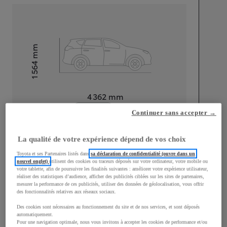
mm
1 564
Hauteur
Longueur
4 362
mm
Continuer sans accepter →
La qualité de votre expérience dépend de vos choix
Toyota et ses Partenaires listés dans
sa déclaration de confidentialité (ouvre dans un
nouvel onglet)
utilisent des cookies ou traceurs déposés sur votre ordinateur, votre mobile ou
Largeur
1 832
mm
votre tablette, afin de poursuivre les finalités suivantes : améliorer votre expérience utilisateur,
réaliser des statistiques d’audience, afficher des publicités ciblées sur les sites de partenaires,
mesurer la performance de ces publicités, utiliser des données de géolocalisation, vous offrir
des fonctionnalités relatives aux réseaux sociaux.
Des cookies sont nécessaires au fonctionnement du site et de nos services, et sont déposés
automatiquement.
Consommation mixte
Pour une navigation optimale, nous vous invitons à accepter les cookies de performance et/ou