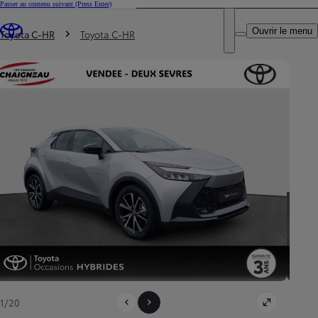
Passer au contenu suivant
(Press Enter)
DEALER NAME
Vous êtes ici
:
Ouvrir le menu
Trouvez un partenaire Toyota
Toyota C-HR
Toyota C-HR
1/20