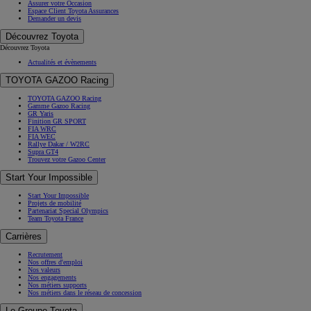
Assurer votre Occasion
Espace Client Toyota Assurances
Demander un devis
Découvrez Toyota
Découvrez Toyota
Actualités et évènements
TOYOTA GAZOO Racing
TOYOTA GAZOO Racing
Gamme Gazoo Racing
GR Yaris
Finition GR SPORT
FIA WRC
FIA WEC
Rallye Dakar / W2RC
Supra GT4
Trouvez votre Gazoo Center
Start Your Impossible
Start Your Impossible
Projets de mobilité
Partenariat Special Olympics
Team Toyota France
Carrières
Recrutement
Nos offres d'emploi
Nos valeurs
Nos engagements
Nos métiers supports
Nos métiers dans le réseau de concession
Le Groupe Toyota