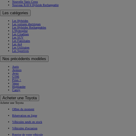
Nouvelle Yaris Cross
Nouveau RAV4 Hybride Rechargeable
Les catégories
Les Hybrides
Les voitures électriques
Les Hybrides Rechargeables
L'Hydrogène
Les Citadines
Les SUV
Les Familiales
Les 4x4
Les Utilitaires
Les Sportives
Nos précédents modèles
Auris
Avensis
Aygo
GT86
Prius +
Verso
Highlander
Camry
Acheter une Toyota
Acheter une Toyota
Offres du moment
Réservation en ligne
Véhicules neufs en stock
Véhicules d'occasion
Reprise de votre véhicule