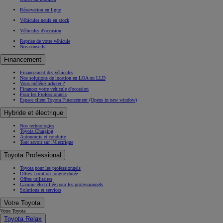
Réservation en ligne
Véhicules neufs en stock
Véhicules d'occasion
Reprise de votre véhicule
Nos conseils
Financement
Financement des véhicules
Nos solutions de location en LOA ou LLD
Vous préférez acheter ?
Financez votre véhicule d'occasion
Pour les Professionnels
Espace client Toyota Financement
(Opens in new window)
Hybride et électrique
Nos technologies
Toyota Charging
Autonomie et conduite
Tout savoir sur l’électrique
Toyota Professional
Toyota pour les professionnels
Offres Location longue durée
Offres utilitaires
Gamme électrifiée pour les professionnels
Solutions et services
Votre Toyota
Votre Toyota
Toyota Relax