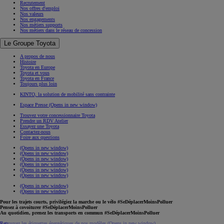
Recrutement
Nos offres d'emploi
Nos valeurs
Nos engagements
Nos métiers supports
Nos métiers dans le réseau de concession
Le Groupe Toyota
A propos de nous
Histoire
Toyota en Europe
Toyota et vous
Toyota en France
Toujours plus loin
KINTO, la solution de mobilité sans contrainte
Espace Presse
(Opens in new window)
Trouvez votre concessionnaire Toyota
Prendre un RDV Atelier
Essayez une Toyota
Contactez-nous
Foire aux questions
(Opens in new window)
(Opens in new window)
(Opens in new window)
(Opens in new window)
(Opens in new window)
(Opens in new window)
(Opens in new window)
(Opens in new window)
Pour les trajets courts, privilégiez la marche ou le vélo #SeDéplacerMoinsPolluer
Pensez à covoiturer #SeDéplacerMoinsPolluer
Au quotidien, prenez les transports en commun #SeDéplacerMoinsPolluer
Retrouvez les étiquettes énergétiques de nos modèles
(Opens in new window)