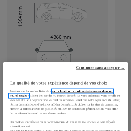
mm
1 564
Hauteur
Longueur
4 360
mm
Continuer sans accepter →
Largeur
1 830
mm
La qualité de votre expérience dépend de vos choix
Toyota et ses Partenaires listés dans
sa déclaration de confidentialité (ouvre dans un
nouvel onglet)
utilisent des cookies ou traceurs déposés sur votre ordinateur, votre mobile ou
votre tablette, afin de poursuivre les finalités suivantes : améliorer votre expérience utilisateur,
réaliser des statistiques d’audience, afficher des publicités ciblées sur les sites de partenaires,
Consommation mixte
mesurer la performance de ces publicités, utiliser des données de géolocalisation, vous offrir
des fonctionnalités relatives aux réseaux sociaux.
Consommation mixte
0,9
L/100 km
Émissions CO2
19
g/km
Des cookies sont nécessaires au fonctionnement du site et de nos services, et sont déposés
automatiquement.
Pour une navigation optimale, nous vous invitons à accepter les cookies de performance et/ou