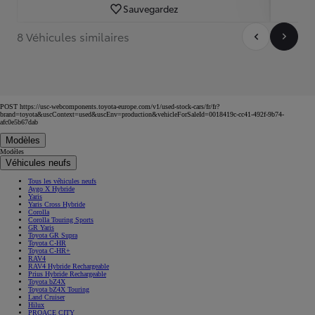
Sauvegardez
8 Véhicules similaires
POST https://usc-webcomponents.toyota-europe.com/v1/used-stock-cars/fr/fr?
brand=toyota&uscContext=used&uscEnv=production&vehicleForSaleId=0018419c-cc41-492f-9b74-
afc0e5b67dab
Modèles
Modèles
Véhicules neufs
Tous les véhicules neufs
Aygo X Hybride
Yaris
Yaris Cross Hybride
Corolla
Corolla Touring Sports
GR Yaris
Toyota GR Supra
Toyota C-HR
Toyota C-HR+
RAV4
RAV4 Hybride Rechargeable
Prius Hybride Rechargeable
Toyota bZ4X
Toyota bZ4X Touring
Land Cruiser
Hilux
PROACE CITY