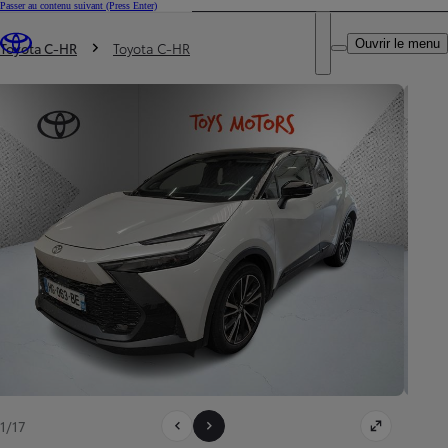
Passer au contenu suivant
(Press Enter)
DEALER NAME
Vous êtes ici
:
Ouvrir le menu
Trouvez un partenaire Toyota
Toyota C-HR
Toyota C-HR
1/17