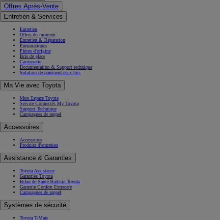
Offres Après-Vente
Entretien & Services
Entretien
Offres du moment
Entretien & Réparation
Pneumatiques
Pièces d'origine
Bris de glace
Carrosserie
Documentation & Support technique
Solution de paiement en x fois
Ma Vie avec Toyota
Mon Espace Toyota
Service Connectés My Toyota
Support Technique
Campagnes de rappel
Accessoires
Accessoires
Produits d'entretien
Assistance & Garanties
Toyota Assistance
Garanties Toyota
Bilan de Santé Batterie Toyota
Garantie Confort Extracare
Campagnes de rappel
Systèmes de sécurité
Toyota T-Mate