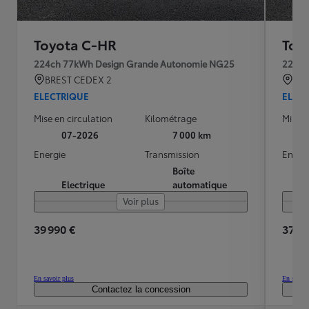
Toyota C-HR
Toy
224ch 77kWh Design Grande Autonomie NG25
224ch
BREST CEDEX 2
QU
ELECTRIQUE
ELEC
Mise en circulation
Kilométrage
Mise e
07-2026
7 000 km
Energie
Transmission
Energ
Boîte
Electrique
automatique
Voir plus
39 990 €
37 49
En savoir plus
En savoir
Contactez la concession