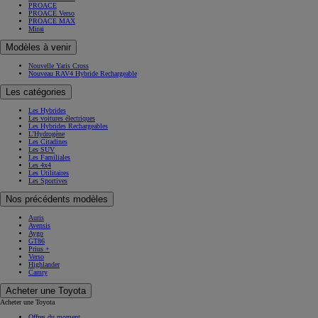
PROACE
PROACE Verso
PROACE MAX
Mirai
Modèles à venir
Nouvelle Yaris Cross
Nouveau RAV4 Hybride Rechargeable
Les catégories
Les Hybrides
Les voitures électriques
Les Hybrides Rechargeables
L'Hydrogène
Les Citadines
Les SUV
Les Familiales
Les 4x4
Les Utilitaires
Les Sportives
Nos précédents modèles
Auris
Avensis
Aygo
GT86
Prius +
Verso
Highlander
Camry
Acheter une Toyota
Acheter une Toyota
Offres du moment