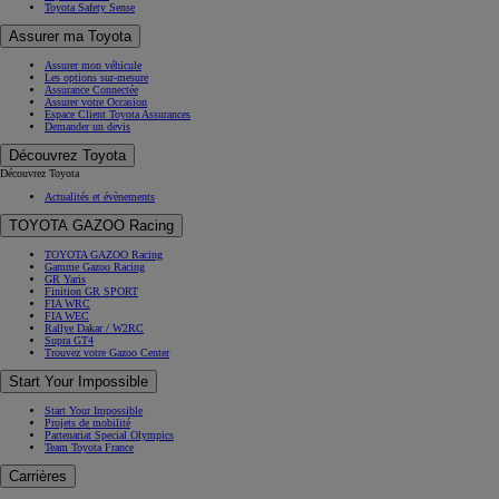
Toyota Safety Sense
Assurer ma Toyota
Assurer mon véhicule
Les options sur-mesure
Assurance Connectée
Assurer votre Occasion
Espace Client Toyota Assurances
Demander un devis
Découvrez Toyota
Découvrez Toyota
Actualités et évènements
TOYOTA GAZOO Racing
TOYOTA GAZOO Racing
Gamme Gazoo Racing
GR Yaris
Finition GR SPORT
FIA WRC
FIA WEC
Rallye Dakar / W2RC
Supra GT4
Trouvez votre Gazoo Center
Start Your Impossible
Start Your Impossible
Projets de mobilité
Partenariat Special Olympics
Team Toyota France
Carrières