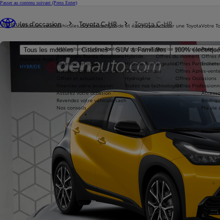
Passer au contenu suivant
(Press Enter)
Vous êtes ici
:
Véhicules d'occasion
Toyota C-HR
Toyota C-HR
Véhicules neufs
Véhicules d'occasion
Hybride et électrique
Acheter une Toyota
Votre T
Nos voitures d'occasion
Toutes les motorisations
Reprise de votre voiture
Toyota 
Tous les modèles
Citadines
SUV & Familiales
100% électriqu
Avantages Toyota Occasions
Hybride
Offres du moment
Offres 
Nouvelle Aygo X
Réservez en ligne
Hybride Rechargeable
Offres Particuliers
Entrete
HYBRIDE
Livraison près de chez vous
100% Électrique
Offres Après-vente
Offres et actualités
Hydrogène
Offres Occasions
Financez votre occasion
Toutes nos technologies
Offres Professionn
Assurez votre occasion
Accesso
Revendez votre véhicule cash
Boutiqu
Nos conseils
Ma vie 