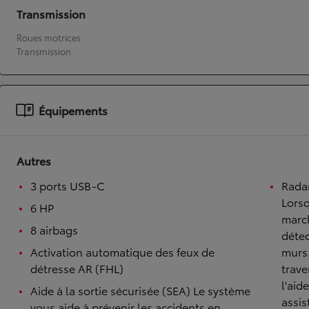
Transmission
À partir de 19 700 €
Roues motrices
Nouvelle Yaris Cross
Transmission
HYBRIDE
Disponible prochainement
Équipements
Autres
3 ports USB-C
Rada
Lorsq
6 HP
march
8 airbags
détec
Activation automatique des feux de
murs
détresse AR (FHL)
trave
l'aid
Aide à la sortie sécurisée (SEA) Le système
assis
vous aide à prévenir les accidents en