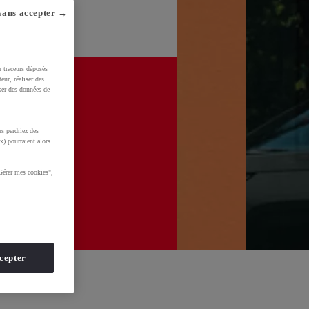
sans accepter →
u traceurs déposés
eur, réaliser des
iser des données de
s perdriez des
x) pourraient alors
Gérer mes cookies",
cepter