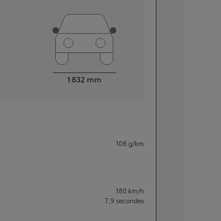
Largeur
1 832
mm
108
g/km
180
km/h
7,9
secondes