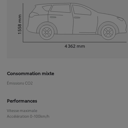
mm
1 558
Hauteur
Longueur
4 362
mm
Consommation mixte
Émissions CO2
Performances
Vitesse maximale
Accélération 0-100km/h