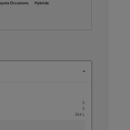
oyota Occasions
Hybride
5
5
364
L