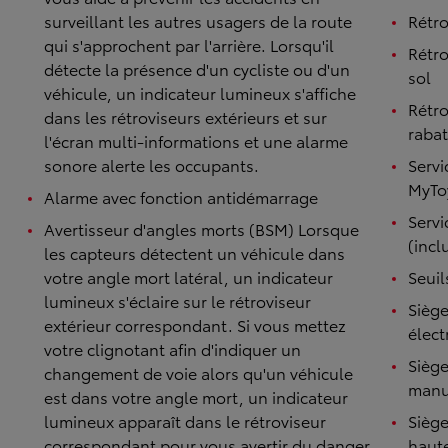
surveillant les autres usagers de la route
Rétro
qui s'approchent par l'arrière. Lorsqu'il
Rétro
détecte la présence d'un cycliste ou d'un
sol
véhicule, un indicateur lumineux s'affiche
Rétro
dans les rétroviseurs extérieurs et sur
raba
l'écran multi-informations et une alarme
sonore alerte les occupants.
Servi
MyToy
Alarme avec fonction antidémarrage
Serv
Avertisseur d'angles morts (BSM) Lorsque
(incl
les capteurs détectent un véhicule dans
votre angle mort latéral, un indicateur
Seuil
lumineux s'éclaire sur le rétroviseur
Sièg
extérieur correspondant. Si vous mettez
élect
votre clignotant afin d'indiquer un
Siège
changement de voie alors qu'un véhicule
manu
est dans votre angle mort, un indicateur
lumineux apparaît dans le rétroviseur
Sièg
correspondant pour vous avertir du danger.
haut