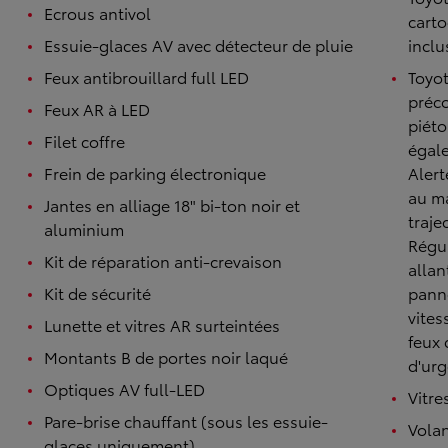
Ecrous antivol
carto
Essuie-glaces AV avec détecteur de pluie
inclu
Feux antibrouillard full LED
Toyot
préco
Feux AR à LED
piéto
Filet coffre
égale
Frein de parking électronique
Alert
au ma
Jantes en alliage 18" bi-ton noir et
traje
aluminium
Régul
TOYOTA C-HR
Kit de réparation anti-crevaison
HYBRIDE OU HYBRIDE RECHARGEABLE
allan
Disponible rapidement
Kit de sécurité
panne
vites
Lunette et vitres AR surteintées
feux 
Montants B de portes noir laqué
d'ur
Optiques AV full-LED
Vitre
Pare-brise chauffant (sous les essuie-
Volan
glaces uniquement)