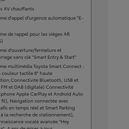
s AV chauffants
ème d'appel d'urgence automatique "E-
me de rappel pour les sièges AR
S)
me d'ouverture/fermeture et
rage sans clé "Smart Entry & Start"
ème multimédia Toyota Smart Connect :
 couleur tactile 8" haute
ition,Connectivité Bluetooth, USB et
 FM et DAB (digitale) Connectivité
tphone Apple CarPlay et Android Auto
 fil), Navigation connectée avec
rafic en temps réel et Smart Parking
 à la recherche de stationnement),
nnaissance vocale avancée "Hey
a", 4 ans de mises à jour