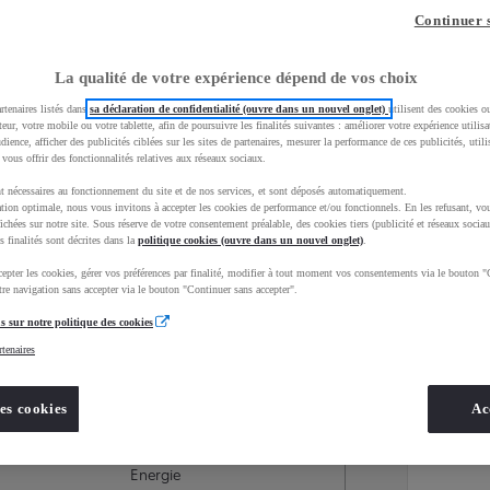
Continuer 
La qualité de votre expérience dépend de vos choix
rtenaires listés dans
sa déclaration de confidentialité (ouvre dans un nouvel onglet)
utilisent des cookies o
teur, votre mobile ou votre tablette, afin de poursuivre les finalités suivantes : améliorer votre expérience utilisat
udience, afficher des publicités ciblées sur les sites de partenaires, mesurer la performance de ces publicités, util
 vous offrir des fonctionnalités relatives aux réseaux sociaux.
t nécessaires au fonctionnement du site et de nos services, et sont déposés automatiquement.
tion optimale, nous vous invitons à accepter les cookies de performance et/ou fonctionnels. En les refusant, vou
ichées sur notre site. Sous réserve de votre consentement préalable, des cookies tiers (publicité et réseaux sociau
s finalités sont décrites dans la
politique cookies (ouvre dans un nouvel onglet)
.
epter les cookies, gérer vos préférences par finalité, modifier à tout moment vos consentements via le bouton "
re navigation sans accepter via le bouton "Continuer sans accepter".
s sur notre politique des cookies
rtenaires
Services
Concession
es cookies
Ac
Energie