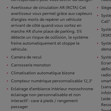
Avertisseur de circulation AR (RCTA) Cet
Siège
avertisseur vous permet grâce aux capteurs
Syst
d'angles morts de repérer un véhicule
Call"
arrivant de côté quand vous sortez en
Systè
marche AR d'une place de parking. S'il
(RSR
détecte un risque de collision, le système
freine automatiquement et stoppe le
Systè
véhicule.
démar
Caméra de recul
Syst
Ecran
Carrosserie monoton
défin
Climatisation automatique bizone
radio
Compteur numérique personnalisable 12,3"
smar
(sans
Eclairage d'ambiance intérieur monochrome
infot
éclairage non personnalisable et non
(aide
interactif : cave à pieds / rangement
Reco
passager
Toyot