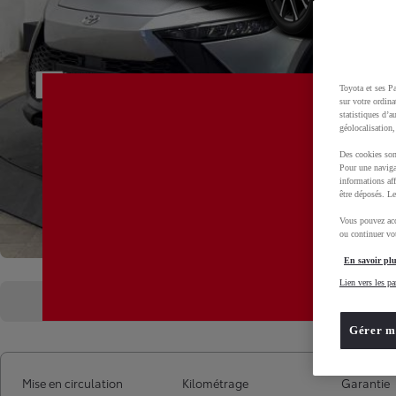
Toyota et ses Pa
sur votre ordina
statistiques d’a
géolocalisation,
Des cookies son
Pour une naviga
informations aff
être déposés. Le
Vous pouvez acc
ou continuer vot
En savoir plu
Lien vers les pa
Présentation
Caractéristiques
Gérer m
Mise en circulation
Kilométrage
Garantie