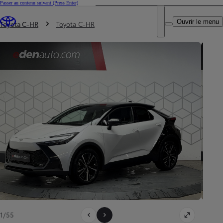
Passer au contenu suivant
(Press Enter)
DEALER NAME
Vous êtes ici
:
Ouvrir le menu
Trouvez un partenaire Toyota
Toyota C-HR
Toyota C-HR
1/55