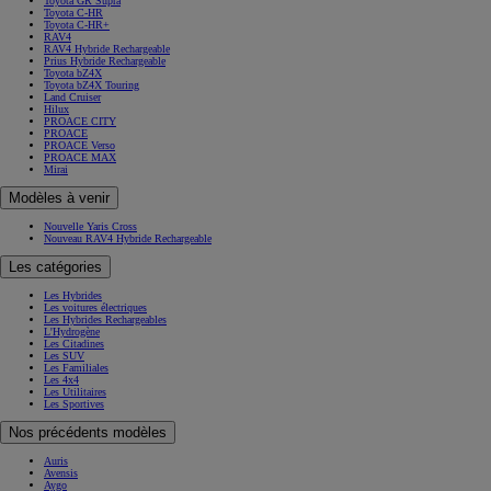
Toyota GR Supra
Toyota C-HR
Toyota C-HR+
RAV4
RAV4 Hybride Rechargeable
Prius Hybride Rechargeable
Toyota bZ4X
Toyota bZ4X Touring
Land Cruiser
Hilux
PROACE CITY
PROACE
PROACE Verso
PROACE MAX
Mirai
Modèles à venir
Nouvelle Yaris Cross
Nouveau RAV4 Hybride Rechargeable
Les catégories
Les Hybrides
Les voitures électriques
Les Hybrides Rechargeables
L'Hydrogène
Les Citadines
Les SUV
Les Familiales
Les 4x4
Les Utilitaires
Les Sportives
Nos précédents modèles
Auris
Avensis
Aygo