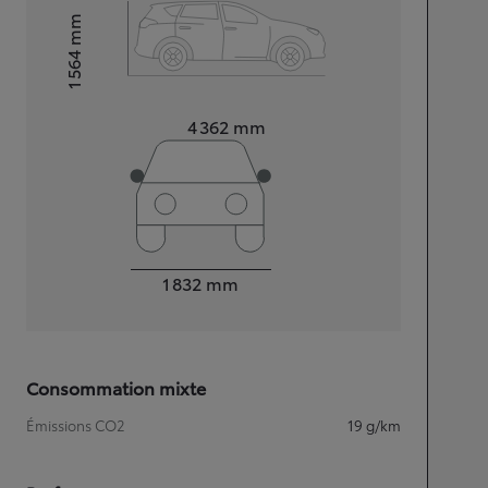
mm
1 564
Hauteur
Longueur
4 362
mm
Largeur
1 832
mm
Consommation mixte
Émissions CO2
19
g/km