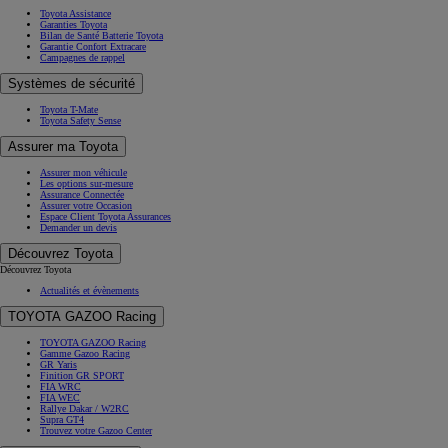
Toyota Assistance
Garanties Toyota
Bilan de Santé Batterie Toyota
Garantie Confort Extracare
Campagnes de rappel
Systèmes de sécurité
Toyota T-Mate
Toyota Safety Sense
Assurer ma Toyota
Assurer mon véhicule
Les options sur-mesure
Assurance Connectée
Assurer votre Occasion
Espace Client Toyota Assurances
Demander un devis
Découvrez Toyota
Découvrez Toyota
Actualités et évènements
TOYOTA GAZOO Racing
TOYOTA GAZOO Racing
Gamme Gazoo Racing
GR Yaris
Finition GR SPORT
FIA WRC
FIA WEC
Rallye Dakar / W2RC
Supra GT4
Trouvez votre Gazoo Center