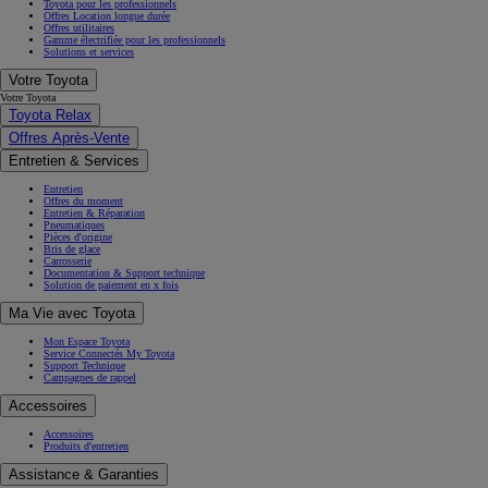
Toyota pour les professionnels
Offres Location longue durée
Offres utilitaires
Gamme électrifiée pour les professionnels
Solutions et services
Votre Toyota
Votre Toyota
Toyota Relax
Offres Après-Vente
Entretien & Services
Entretien
Offres du moment
Entretien & Réparation
Pneumatiques
Pièces d'origine
Bris de glace
Carrosserie
Documentation & Support technique
Solution de paiement en x fois
Ma Vie avec Toyota
Mon Espace Toyota
Service Connectés My Toyota
Support Technique
Campagnes de rappel
Accessoires
Accessoires
Produits d'entretien
Assistance & Garanties