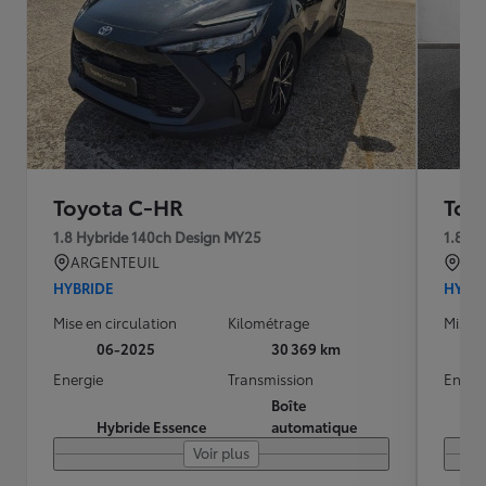
Toyota C-HR
Toy
1.8 Hybride 140ch Design MY25
1.8 H
ARGENTEUIL
BRE
HYBRIDE
HYBR
Mise en circulation
Kilométrage
Mise e
06-2025
30 369 km
Energie
Transmission
Energ
Boîte
Hybride Essence
automatique
Voir plus