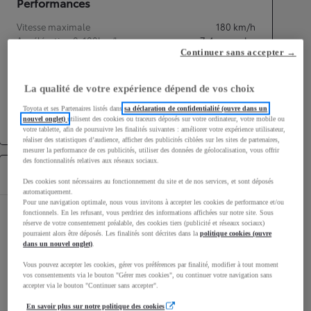
Performances
Vitesse maximale
180
km/h
Accélération 0-100km/h
7,4
secondes
Continuer sans accepter →
Transmission
La qualité de votre expérience dépend de vos choix
Roues motrices
Roues motrices avant
Toyota et ses Partenaires listés dans
sa déclaration de confidentialité (ouvre dans un
Transmission
Boîte automatique
nouvel onglet)
utilisent des cookies ou traceurs déposés sur votre ordinateur, votre mobile ou
votre tablette, afin de poursuivre les finalités suivantes : améliorer votre expérience utilisateur,
réaliser des statistiques d’audience, afficher des publicités ciblées sur les sites de partenaires,
mesurer la performance de ces publicités, utiliser des données de géolocalisation, vous offrir
des fonctionnalités relatives aux réseaux sociaux.
Équipements
Des cookies sont nécessaires au fonctionnement du site et de nos services, et sont déposés
automatiquement.
Pour une navigation optimale, nous vous invitons à accepter les cookies de performance et/ou
fonctionnels. En les refusant, vous perdriez des informations affichées sur notre site. Sous
Autres
réserve de votre consentement préalable, des cookies tiers (publicité et réseaux sociaux)
pourraient alors être déposés. Les finalités sont décrites dans la
politique cookies (ouvre
3 ports USB-C
dans un nouvel onglet)
.
8 airbags
Vous pouvez accepter les cookies, gérer vos préférences par finalité, modifier à tout moment
vos consentements via le bouton "Gérer mes cookies", ou continuer votre navigation sans
Activation automatique des feux de
accepter via le bouton "Continuer sans accepter".
détresse AR (FHL)
En savoir plus sur notre politique des cookies