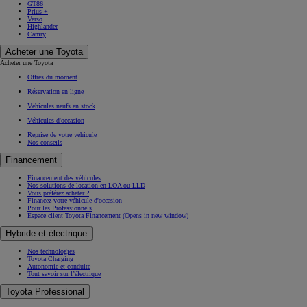
GT86
Prius +
Verso
Highlander
Camry
Acheter une Toyota
Acheter une Toyota
Offres du moment
Réservation en ligne
Véhicules neufs en stock
Véhicules d'occasion
Reprise de votre véhicule
Nos conseils
Financement
Financement des véhicules
Nos solutions de location en LOA ou LLD
Vous préférez acheter ?
Financez votre véhicule d'occasion
Pour les Professionnels
Espace client Toyota Financement
(Opens in new window)
Hybride et électrique
Nos technologies
Toyota Charging
Autonomie et conduite
Tout savoir sur l’électrique
Toyota Professional