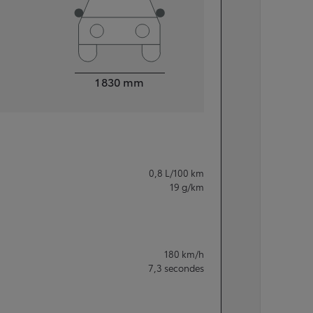
Largeur
1 830
mm
0,8
L/100 km
19
g/km
180
km/h
7,3
secondes