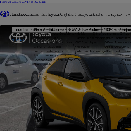
Passer au contenu suivant
(Press Enter)
Vous êtes ici
:
Véhicules d'occasion
Toyota C-HR
Toyota C-HR
Véhicules neufs
Véhicules d'occasion
Hybride et électrique
Acheter une Toyota
Votre T
Nos voitures d'occasion
Toutes les motorisations
Reprise de votre voiture
Toyota 
Tous les modèles
Citadines
SUV & Familiales
100% électriqu
Avantages Toyota Occasions
Hybride
Offres du moment
Offres 
Nouvelle Aygo X
Réservez en ligne
Hybride Rechargeable
Offres Particuliers
Entrete
HYBRIDE
Livraison près de chez vous
100% Électrique
Offres Après-vente
Offres et actualités
Hydrogène
Offres Occasions
Financez votre occasion
Toutes nos technologies
Offres Professionn
Assurez votre occasion
Accesso
Revendez votre véhicule cash
Boutiqu
Nos conseils
Ma vie 