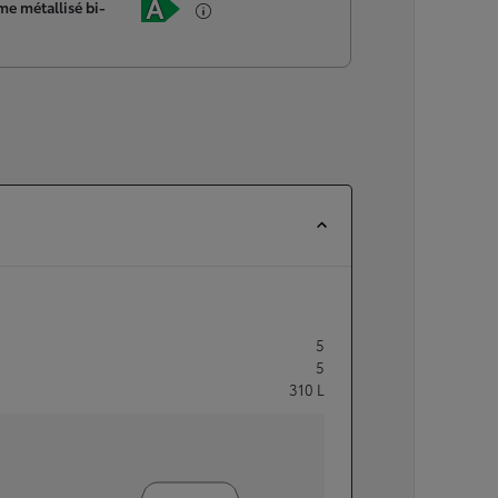
me métallisé bi-
5
5
310
L