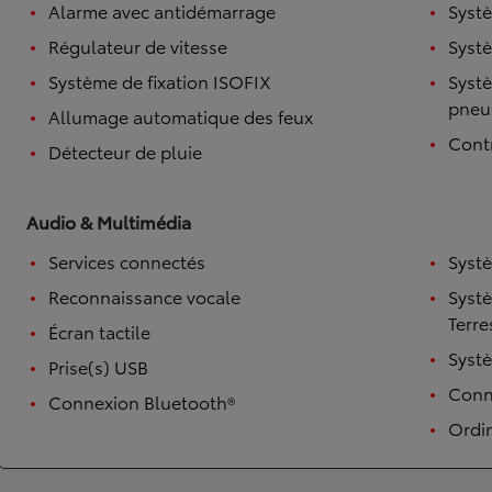
Alarme avec antidémarrage
Systè
Régulateur de vitesse
Systè
Système de fixation ISOFIX
Systè
pneu
Allumage automatique des feux
Contr
Détecteur de pluie
Audio & Multimédia
Services connectés
Syst
TOYOTA C-HR
HYBRIDE OU HYBRIDE RECHARGEABLE
Reconnaissance vocale
Syst
Disponible rapidement
Terre
Écran tactile
Syst
Prise(s) USB
Conne
Connexion Bluetooth®
Ordi