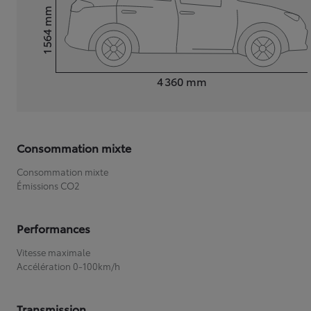
mm
1 564
Hauteur
Longueur
4 360
mm
Consommation mixte
Consommation mixte
Émissions CO2
Performances
Vitesse maximale
Accélération 0-100km/h
Transmission