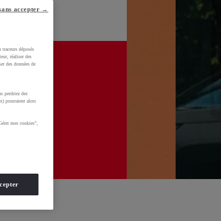
sans accepter →
u traceurs déposés
eur, réaliser des
iser des données de
s perdriez des
x) pourraient alors
Gérer mes cookies",
cepter