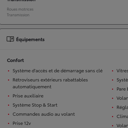
Roues motrices
À partir de 19 700 €
Transmission
Nouvelle Yaris Cross
HYBRIDE
Disponible prochainement
Équipements
Confort
Système d'accès et de démarrage sans clé
Vitre
Rétroviseurs extérieurs rabattables
Syst
automatiquement
Pare 
Prise auxiliaire
Volan
Système Stop & Start
Régl
Commandes audio au volant
Clim
Prise 12v
Volan