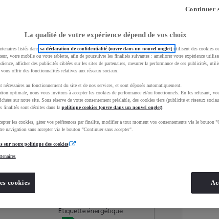
Continuer 
La qualité de votre expérience dépend de vos choix
rtenaires listés dans
sa déclaration de confidentialité (ouvre dans un nouvel onglet)
utilisent des cookies o
teur, votre mobile ou votre tablette, afin de poursuivre les finalités suivantes : améliorer votre expérience utilisat
udience, afficher des publicités ciblées sur les sites de partenaires, mesurer la performance de ces publicités, util
 vous offrir des fonctionnalités relatives aux réseaux sociaux.
t nécessaires au fonctionnement du site et de nos services, et sont déposés automatiquement.
tion optimale, nous vous invitons à accepter les cookies de performance et/ou fonctionnels. En les refusant, vou
ichées sur notre site. Sous réserve de votre consentement préalable, des cookies tiers (publicité et réseaux sociau
s finalités sont décrites dans la
politique cookies (ouvre dans un nouvel onglet)
.
epter les cookies, gérer vos préférences par finalité, modifier à tout moment vos consentements via le bouton "
Services
Concession
re navigation sans accepter via le bouton "Continuer sans accepter".
s sur notre politique des cookies
rtenaires
Energie
oyota Occasions
Hybride rechargeable
es cookies
Ac
Essence
Étiquette énergétique