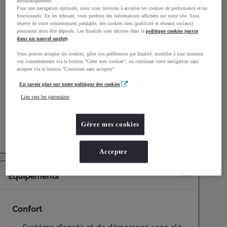
automatiquement.
Consommation mixte
4,7
L/100 km
Pour une navigation optimale, nous vous invitons à accepter les cookies de performance et/ou
fonctionnels. En les refusant, vous perdriez des informations affichées sur notre site. Sous
Émissions CO2
109
g/km
réserve de votre consentement préalable, des cookies tiers (publicité et réseaux sociaux)
pourraient alors être déposés. Les finalités sont décrites dans la
politique cookies (ouvre
dans un nouvel onglet)
.
Performances
Vous pouvez accepter les cookies, gérer vos préférences par finalité, modifier à tout moment
vos consentements via le bouton "Gérer mes cookies", ou continuer votre navigation sans
Vitesse maximale
170
km/h
accepter via le bouton "Continuer sans accepter".
Accélération 0-100km/h
9,9
secondes
En savoir plus sur notre politique des cookies
Lien vers les partenaires
Transmission
Gérer mes cookies
Roues motrices
Roues motrices avant
Transmission
Boîte automatique
Accepter
Équipements
Confort
Système d'accès et de démarrage sans clé