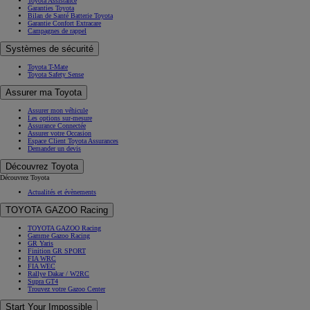
Toyota Assistance
Garanties Toyota
Bilan de Santé Batterie Toyota
Garantie Confort Extracare
Campagnes de rappel
Systèmes de sécurité
Toyota T-Mate
Toyota Safety Sense
Assurer ma Toyota
Assurer mon véhicule
Les options sur-mesure
Assurance Connectée
Assurer votre Occasion
Espace Client Toyota Assurances
Demander un devis
Découvrez Toyota
Découvrez Toyota
Actualités et évènements
TOYOTA GAZOO Racing
TOYOTA GAZOO Racing
Gamme Gazoo Racing
GR Yaris
Finition GR SPORT
FIA WRC
FIA WEC
Rallye Dakar / W2RC
Supra GT4
Trouvez votre Gazoo Center
Start Your Impossible