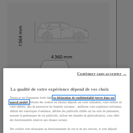
mm
1 564
Hauteur
Longueur
4 360
mm
Continuer sans accepter →
La qualité de votre expérience dépend de vos choix
Largeur
1 830
mm
Toyota et ses Partenaires listés dans
sa déclaration de confidentialité (ouvre dans un
nouvel onglet)
utilisent des cookies ou traceurs déposés sur votre ordinateur, votre mobile ou
votre tablette, afin de poursuivre les finalités suivantes : améliorer votre expérience utilisateur,
réaliser des statistiques d’audience, afficher des publicités ciblées sur les sites de partenaires,
mesurer la performance de ces publicités, utiliser des données de géolocalisation, vous offrir
des fonctionnalités relatives aux réseaux sociaux.
Consommation mixte
Des cookies sont nécessaires au fonctionnement du site et de nos services, et sont déposés