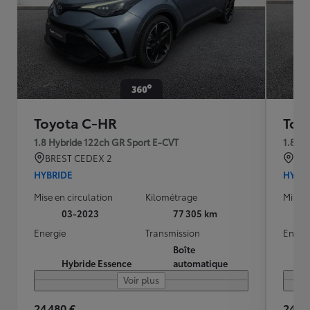
Toyota C-HR
Toy
1.8 Hybride 122ch GR Sport E-CVT
1.8 H
BREST CEDEX 2
CO
HYBRIDE
HYBR
Mise en circulation
Kilométrage
Mise e
03-2023
77 305 km
Energie
Transmission
Energ
Boîte
Hybride Essence
automatique
Voir plus
24 480 €
24 48