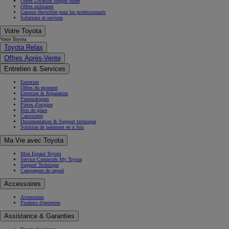
Offres Location longue durée
Offres utilitaires
Gamme électrifiée pour les professionnels
Solutions et services
Votre Toyota
Votre Toyota
Toyota Relax
Offres Après-Vente
Entretien & Services
Entretien
Offres du moment
Entretien & Réparation
Pneumatiques
Pièces d'origine
Bris de glace
Carrosserie
Documentation & Support technique
Solution de paiement en x fois
Ma Vie avec Toyota
Mon Espace Toyota
Service Connectés My Toyota
Support Technique
Campagnes de rappel
Accessoires
Accessoires
Produits d'entretien
Assistance & Garanties