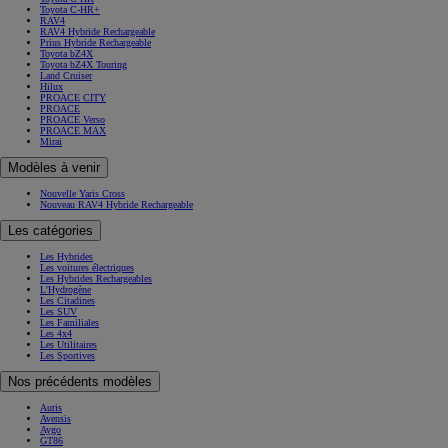
Toyota C-HR+
RAV4
RAV4 Hybride Rechargeable
Prius Hybride Rechargeable
Toyota bZ4X
Toyota bZ4X Touring
Land Cruiser
Hilux
PROACE CITY
PROACE
PROACE Verso
PROACE MAX
Mirai
Modèles à venir
Nouvelle Yaris Cross
Nouveau RAV4 Hybride Rechargeable
Les catégories
Les Hybrides
Les voitures électriques
Les Hybrides Rechargeables
L'Hydrogène
Les Citadines
Les SUV
Les Familiales
Les 4x4
Les Utilitaires
Les Sportives
Nos précédents modèles
Auris
Avensis
Aygo
GT86