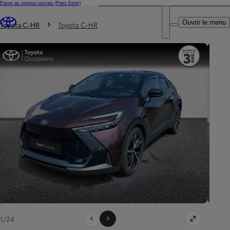
Passer au contenu suivant
(Press Enter)
DEALER NAME
Vous êtes ici
:
Ouvrir le menu
Trouvez un partenaire Toyota
Toyota C-HR
Toyota C-HR
1/24