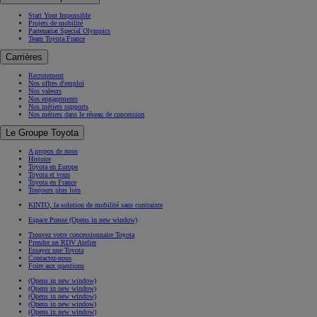
Start Your Impossible
Projets de mobilité
Partenariat Special Olympics
Team Toyota France
Carrières
Recrutement
Nos offres d'emploi
Nos valeurs
Nos engagements
Nos métiers supports
Nos métiers dans le réseau de concession
Le Groupe Toyota
A propos de nous
Histoire
Toyota en Europe
Toyota et vous
Toyota en France
Toujours plus loin
KINTO, la solution de mobilité sans contrainte
Espace Presse
(Opens in new window)
Trouvez votre concessionnaire Toyota
Prendre un RDV Atelier
Essayez une Toyota
Contactez-nous
Foire aux questions
(Opens in new window)
(Opens in new window)
(Opens in new window)
(Opens in new window)
(Opens in new window)