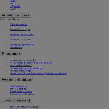
Prius +
Verso
Highlander
Camry
Acheter une Toyota
Acheter une Toyota
Offres du moment
Réservation en ligne
Véhicules neufs en stock
Véhicules d'occasion
Reprise de votre véhicule
Nos conseils
Financement
Financement des véhicules
Nos solutions de location en LOA ou LLD
Vous préférez acheter ?
Financez votre véhicule d'occasion
Pour les Professionnels
Espace client Toyota Financement
(Opens in new window)
Hybride et électrique
Nos technologies
Toyota Charging
Autonomie et conduite
Tout savoir sur l’électrique
Toyota Professional
Toyota pour les professionnels