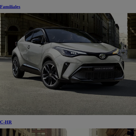
Familiales
C-HR