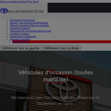
Passer au contenu suivant
(Press Enter)
...
Trouvez un partenaire Toyota
Voiture d'occasion
Présentation
Présentation
Rachats Cash
Rachats ExtraOrdinaires
Offres & Actualités
Offres & Actualités
Avantages
Avantages
Réservation en ligne
Réservation en ligne
Livraison
Livraison
Financement
Financement
Assurance
Assurance
Hybride
Hybride
Défilement vers la gauche
Défilement vers la droite
Véhicules d'occasion (toutes
marques)
Ne manquez pas l'occasion idéale : Réservez-la
facilement en ligne.