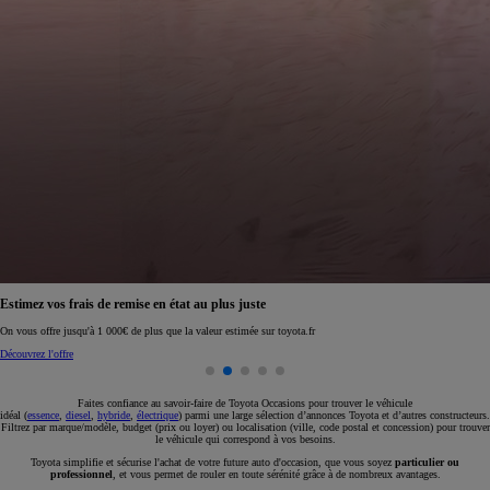
Réservez en ligne votre occasion pour 1€ seulement
Réservez en ligne
Faites confiance au savoir-faire de Toyota Occasions pour trouver le véhicule
idéal (
essence
,
diesel
,
hybride
,
électrique
) parmi une large sélection d’annonces Toyota et d’autres constructeurs.
Filtrez par marque/modèle, budget (prix ou loyer) ou localisation (ville, code postal et concession) pour trouver
le véhicule qui correspond à vos besoins.
Toyota simplifie et sécurise l'achat de votre future auto d'occasion, que vous soyez
particulier ou
professionnel
, et vous permet de rouler en toute sérénité grâce à de nombreux avantages.