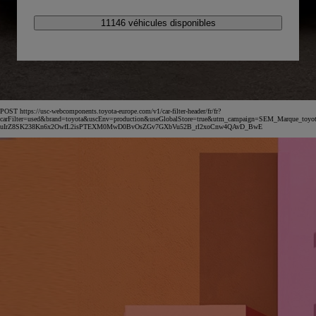
11146 véhicules disponibles
POST https://usc-webcomponents.toyota-europe.com/v1/car-filter-header/fr/fr?
carFilter=used&brand=toyota&uscEnv=production&useGlobalStore=true&utm_campaign=SEM_Marqu
uIrZ8SK238Kn6x2OwfL2isPTEXM0MwD0BvOsZGv7GXbVu52B_rl2xoCnw4QAvD_BwE