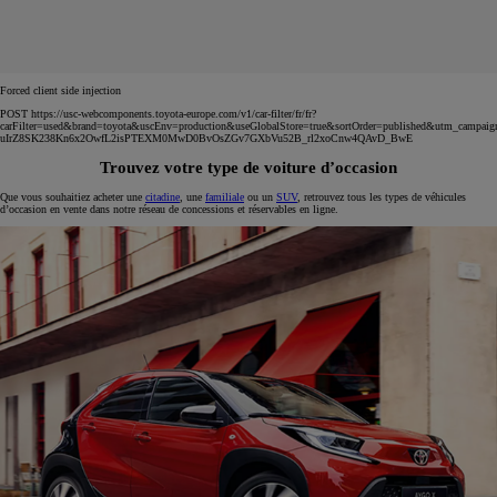
Forced client side injection
POST https://usc-webcomponents.toyota-europe.com/v1/car-filter/fr/fr?
carFilter=used&brand=toyota&uscEnv=production&useGlobalStore=true&sortOrder=published&utm
uIrZ8SK238Kn6x2OwfL2isPTEXM0MwD0BvOsZGv7GXbVu52B_rl2xoCnw4QAvD_BwE
Trouvez votre type de voiture d’occasion
Que vous souhaitiez acheter une
citadine
, une
familiale
ou un
SUV
, retrouvez tous les types de véhicules
d’occasion en vente dans notre réseau de concessions et réservables en ligne.