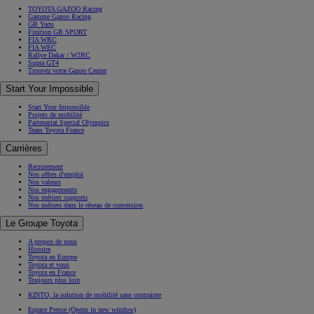
TOYOTA GAZOO Racing
Gamme Gazoo Racing
GR Yaris
Finition GR SPORT
FIA WRC
FIA WEC
Rallye Dakar / W2RC
Supra GT4
Trouvez votre Gazoo Center
Start Your Impossible
Start Your Impossible
Projets de mobilité
Partenariat Special Olympics
Team Toyota France
Carrières
Recrutement
Nos offres d'emploi
Nos valeurs
Nos engagements
Nos métiers supports
Nos métiers dans le réseau de concession
Le Groupe Toyota
A propos de nous
Histoire
Toyota en Europe
Toyota et vous
Toyota en France
Toujours plus loin
KINTO, la solution de mobilité sans contrainte
Espace Presse
(Opens in new window)