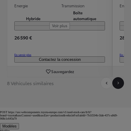
Energie
Transmission
Energ
Boîte
Hybride
automatique
Voir plus
26 590 €
28 49
En savoir plus
En savoir
Contactez la concession
Sauvegardez
8 Véhicules similaires
POST https://usc-webcomponents.toyota-europe.com/v1/used-stock-cars/fr/fr?
brand=toyota&uscContext=used&uscEnv=production&vehicleForSaleId=7b1f334b-5fab-437c-a9d9-
908c1c643a79
Modèles
Modèles