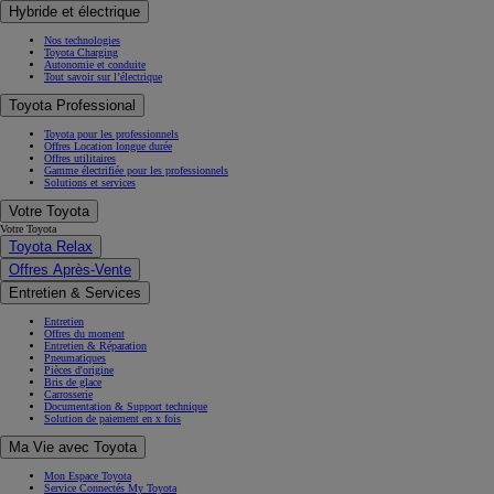
Hybride et électrique
Nos technologies
Toyota Charging
Autonomie et conduite
Tout savoir sur l’électrique
Toyota Professional
Toyota pour les professionnels
Offres Location longue durée
Offres utilitaires
Gamme électrifiée pour les professionnels
Solutions et services
Votre Toyota
Votre Toyota
Toyota Relax
Offres Après-Vente
Entretien & Services
Entretien
Offres du moment
Entretien & Réparation
Pneumatiques
Pièces d'origine
Bris de glace
Carrosserie
Documentation & Support technique
Solution de paiement en x fois
Ma Vie avec Toyota
Mon Espace Toyota
Service Connectés My Toyota