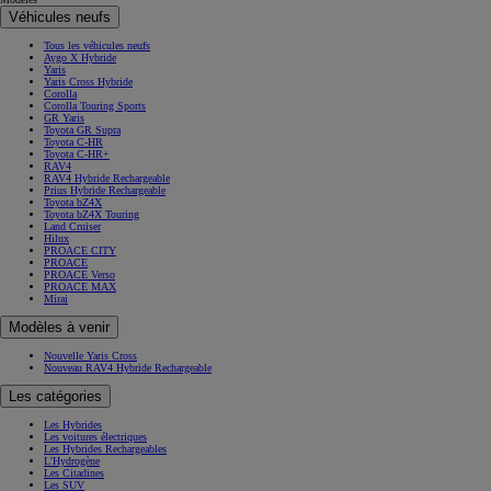
Véhicules neufs
Tous les véhicules neufs
Aygo X Hybride
Yaris
Yaris Cross Hybride
Corolla
Corolla Touring Sports
GR Yaris
Toyota GR Supra
Toyota C-HR
Toyota C-HR+
RAV4
RAV4 Hybride Rechargeable
Prius Hybride Rechargeable
Toyota bZ4X
Toyota bZ4X Touring
Land Cruiser
Hilux
PROACE CITY
PROACE
PROACE Verso
PROACE MAX
Mirai
Modèles à venir
Nouvelle Yaris Cross
Nouveau RAV4 Hybride Rechargeable
Les catégories
Les Hybrides
Les voitures électriques
Les Hybrides Rechargeables
L'Hydrogène
Les Citadines
Les SUV