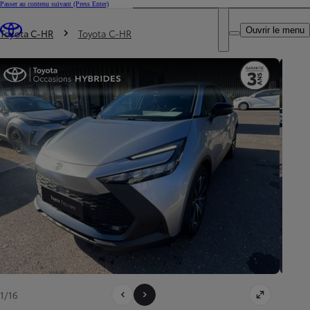
Passer au contenu suivant
(Press Enter)
DEALER NAME
Vous êtes ici
:
Ouvrir le menu
Trouvez un partenaire Toyota
Toyota C-HR
Toyota C-HR
1/16