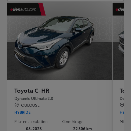
Toyota C-HR
Toy
Dynamic Ultimate 2.0
Desig
TOULOUSE
TO
HYBRIDE
HYBR
Mise en circulation
Kilométrage
Mise e
08-2023
22 306 km