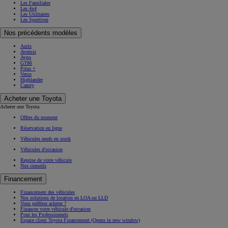
Les Familiales
Les 4x4
Les Utilitaires
Les Sportives
Nos précédents modèles
Auris
Avensis
Aygo
GT86
Prius +
Verso
Highlander
Camry
Acheter une Toyota
Acheter une Toyota
Offres du moment
Réservation en ligne
Véhicules neufs en stock
Véhicules d'occasion
Reprise de votre véhicule
Nos conseils
Financement
Financement des véhicules
Nos solutions de location en LOA ou LLD
Vous préférez acheter ?
Financez votre véhicule d'occasion
Pour les Professionnels
Espace client Toyota Financement
(Opens in new window)