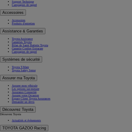
Support Technique
Campagnes de rappel
Accessoires
Accessoires
Produits d'entretien
Assistance & Garanties
Toyota Assistance
Garanties Toyota
Bilan de Santé Batterie Toyota
Garantie Confort Extracare
Campagnes de rappel
Systèmes de sécurité
Toyota T-Mate
Toyota Safety Sense
Assurer ma Toyota
Assurer mon véhicule
Les options sur-mesure
Assurance Connectée
Assurer votre Occasion
Espace Client Toyota Assurances
Demander un devis
Découvrez Toyota
Découvrez Toyota
Actualités et évènements
TOYOTA GAZOO Racing