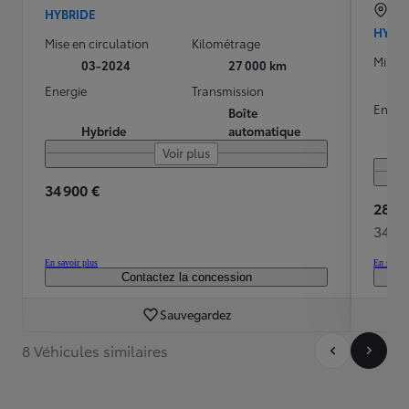
AR
HYBRIDE
HYBR
Mise en circulation
Kilométrage
Mise e
03-2024
27 000 km
Energie
Transmission
Energ
Boîte
Hybride
automatique
Voir plus
34 900 €
28 99
348 
En savoir plus
En savoir
Contactez la concession
Sauvegardez
8 Véhicules similaires