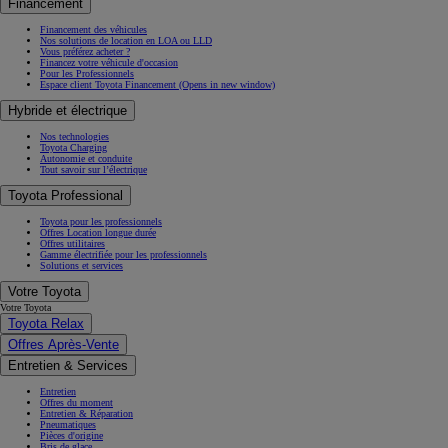
Financement
Financement des véhicules
Nos solutions de location en LOA ou LLD
Vous préférez acheter ?
Financez votre véhicule d'occasion
Pour les Professionnels
Espace client Toyota Financement
(Opens in new window)
Hybride et électrique
Nos technologies
Toyota Charging
Autonomie et conduite
Tout savoir sur l’électrique
Toyota Professional
Toyota pour les professionnels
Offres Location longue durée
Offres utilitaires
Gamme électrifiée pour les professionnels
Solutions et services
Votre Toyota
Votre Toyota
Toyota Relax
Offres Après-Vente
Entretien & Services
Entretien
Offres du moment
Entretien & Réparation
Pneumatiques
Pièces d'origine
Bris de glace