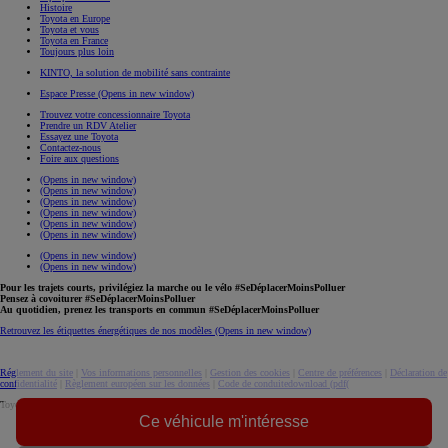
Histoire
Toyota en Europe
Toyota et vous
Toyota en France
Toujours plus loin
KINTO, la solution de mobilité sans contrainte
Espace Presse
(Opens in new window)
Trouvez votre concessionnaire Toyota
Prendre un RDV Atelier
Essayez une Toyota
Contactez-nous
Foire aux questions
(Opens in new window)
(Opens in new window)
(Opens in new window)
(Opens in new window)
(Opens in new window)
(Opens in new window)
(Opens in new window)
(Opens in new window)
Pour les trajets courts, privilégiez la marche ou le vélo #SeDéplacerMoinsPolluer
Pensez à covoiturer #SeDéplacerMoinsPolluer
Au quotidien, prenez les transports en commun #SeDéplacerMoinsPolluer
Retrouvez les étiquettes énergétiques de nos modèles
(Opens in new window)
Réglement du site
|
Vos informations personnelles
|
Gestion des cookies
|
Centre de préférences
|
Déclaration de
confidentialité
|
Règlement européen sur les données
|
Code de conduite
download (pdf(
Toyota. Tous droits réservés. © 2026
Ce véhicule m'intéresse
Informations légales
Accessibilité : non conforme