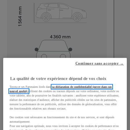
mm
1 564
Hauteur
Longueur
4 360
mm
Continuer sans accepter →
Largeur
1 830
mm
La qualité de votre expérience dépend de vos choix
Toyota et ses Partenaires listés dans
sa déclaration de confidentialité (ouvre dans un
nouvel onglet)
utilisent des cookies ou traceurs déposés sur votre ordinateur, votre mobile ou
votre tablette, afin de poursuivre les finalités suivantes : améliorer votre expérience utilisateur,
réaliser des statistiques d’audience, afficher des publicités ciblées sur les sites de partenaires,
Consommation mixte
mesurer la performance de ces publicités, utiliser des données de géolocalisation, vous offrir
des fonctionnalités relatives aux réseaux sociaux.
Consommation mixte
4,8
L/100 km
Des cookies sont nécessaires au fonctionnement du site et de nos services, et sont déposés
Émissions CO2
108
g/km
automatiquement.
Pour une navigation optimale, nous vous invitons à accepter les cookies de performance et/ou