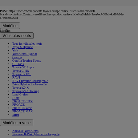
POST https://usc-webcomponents.toyota-europe.com/v1/used-stock-cars/fr/fr?
brand=toyota&uscContext=used&uscEnv=production&vehicleForSaleId=5aea7ec7-36bb-4dd6-b96e-
a7b0dcd6268d
Modèles
Modèles
Véhicules neufs
Tous les véhicules neufs
Aygo X Hybride
Yaris
Yaris Cross Hybride
Corolla
Corolla Touring Sports
GR Yaris
Toyota GR Supra
Toyota C-HR
Toyota C-HR+
RAV4
RAV4 Hybride Rechargeable
Prius Hybride Rechargeable
Toyota bZ4X
Toyota bZ4X Touring
Land Cruiser
Hilux
PROACE CITY
PROACE
PROACE Verso
PROACE MAX
Mirai
Modèles à venir
Nouvelle Yaris Cross
Nouveau RAV4 Hybride Rechargeable