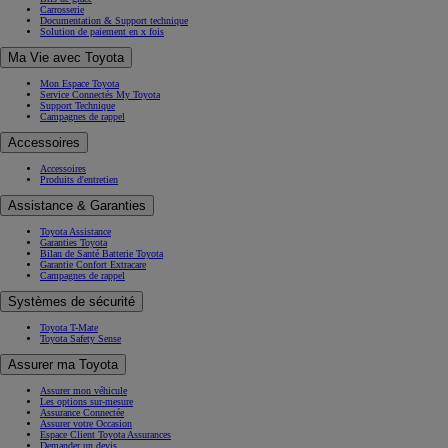
Carrosserie
Documentation & Support technique
Solution de paiement en x fois
Ma Vie avec Toyota
Mon Espace Toyota
Service Connectés My Toyota
Support Technique
Campagnes de rappel
Accessoires
Accessoires
Produits d'entretien
Assistance & Garanties
Toyota Assistance
Garanties Toyota
Bilan de Santé Batterie Toyota
Garantie Confort Extracare
Campagnes de rappel
Systèmes de sécurité
Toyota T-Mate
Toyota Safety Sense
Assurer ma Toyota
Assurer mon véhicule
Les options sur-mesure
Assurance Connectée
Assurer votre Occasion
Espace Client Toyota Assurances
Demander un devis