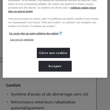
fonctionnels. En les refusant, vous perdriez des informations affichées sur notre site. Sous
réserve de votre consentement préalable, des cookies tiers (publicité et réseaux sociaux)
Performances
pourraient alors être déposés. Les finalités sont décrites dans la
politique cookies (ouvre
dans un nouvel onglet)
.
Vitesse maximale
180
km/h
Vous pouvez accepter les cookies, gérer vos préférences par finalité, modifier à tout moment
Accélération 0-100km/h
8,1
secondes
vos consentements via le bouton "Gérer mes cookies", ou continuer votre navigation sans
accepter via le bouton "Continuer sans accepter".
En savoir plus sur notre politique des cookies
Transmission
Lien vers les partenaires
Roues motrices
Roues motrices avant
Transmission
Boîte automatique
Gérer mes cookies
Accepter
Équipements
Confort
Système d'accès et de démarrage sans clé
Rétroviseurs extérieurs rabattables
automatiquement