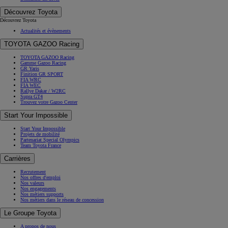
Découvrez Toyota
Découvrez Toyota
Actualités et évènements
TOYOTA GAZOO Racing
TOYOTA GAZOO Racing
Gamme Gazoo Racing
GR Yaris
Finition GR SPORT
FIA WRC
FIA WEC
Rallye Dakar / W2RC
Supra GT4
Trouvez votre Gazoo Center
Start Your Impossible
Start Your Impossible
Projets de mobilité
Partenariat Special Olympics
Team Toyota France
Carrières
Recrutement
Nos offres d'emploi
Nos valeurs
Nos engagements
Nos métiers supports
Nos métiers dans le réseau de concession
Le Groupe Toyota
A propos de nous