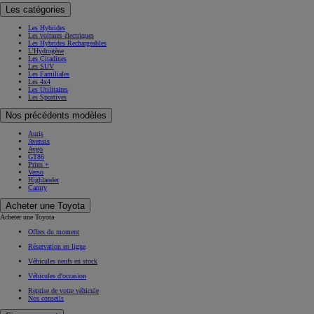
Les catégories
Les Hybrides
Les voitures électriques
Les Hybrides Rechargeables
L'Hydrogène
Les Citadines
Les SUV
Les Familiales
Les 4x4
Les Utilitaires
Les Sportives
Nos précédents modèles
Auris
Avensis
Aygo
GT86
Prius +
Verso
Highlander
Camry
Acheter une Toyota
Acheter une Toyota
Offres du moment
Réservation en ligne
Véhicules neufs en stock
Véhicules d'occasion
Reprise de votre véhicule
Nos conseils