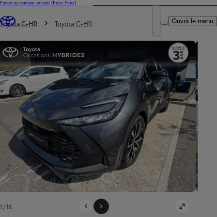
Passer au contenu suivant
(Press Enter)
DEALER NAME
Vous êtes ici
:
Ouvrir le menu
Trouvez un partenaire Toyota
Toyota C-HR
Toyota C-HR
1/16