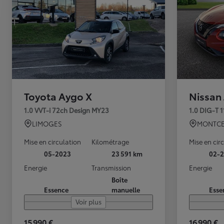
Toyota Aygo X
Nissan
1.0 VVT-i 72ch Design MY23
1.0 DIG-T 
LIMOGES
MONTCE
Mise en circulation
Kilométrage
Mise en cir
05-2023
23 591 km
02-2
Energie
Transmission
Energie
Boîte
Essence
manuelle
Esse
Voir plus
15 990 €
16 990 €