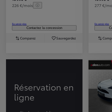
226 €/mois
277 €/mo
En savoir plus
En savoir plus
Contactez la concession
Co
Comparez
Sauvegardez
Comp
TOYOTA C-HR
HYBRIDE OU HYBRIDE RECHARGEABLE
Disponible rapidement
Réservation en
ligne