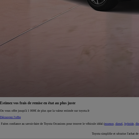
À partir de 19 700 €
Nouvelle Yaris Cross
HYBRIDE
Disponible prochainement
Estimez vos frais de remise en état au plus juste
On vous offre jusqu'à 1 000€ de plus que la valeur estimée sur toyota.fr
Découvrez l'offre
Faites confiance au savoir-faire de Toyota Occasions pour trouver le véhicule idéal (
essence
,
diesel
,
hybride
,
éle
Toyota simplifie et sécurise l'achat d