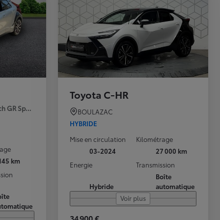
Toyota C-HR
ch GR Sport Premiere MY25
BOULAZAC
HYBRIDE
Mise en circulation
Kilométrage
rage
03-2024
27 000 km
 145 km
Energie
Transmission
sion
Boîte
Hybride
automatique
îte
Voir plus
utomatique
34 900 €