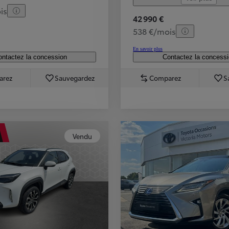
is
42 990 €
538 €/mois
En savoir plus
ntactez la concession
Contactez la concess
arez
Sauvegardez
Comparez
S
Vendu