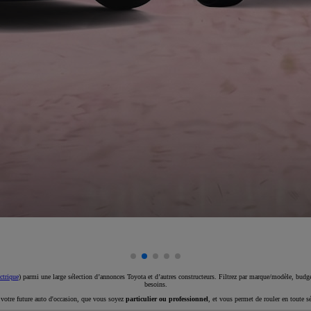
ctrique
) parmi une large sélection d’annonces Toyota et d’autres constructeurs. Filtrez par marque/modèle, budget
besoins.
e votre future auto d'occasion, que vous soyez
particulier ou professionnel
, et vous permet de rouler en toute s