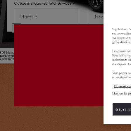
Quelle marque recherchez-vous ?
Quel modèle recherche
Marque
Modèle
Toyota et ses Pa
sur votre ordina
statistiques d’a
géolocalisation,
Des cookies son
POST https://usc-webcomponents.toyota-europe.com/v1/car-filter-header/fr/fr?
Pour une naviga
carFilter=used&brand=toyota&uscEnv=production&useGlobalStore=true&utm_campaign=SEM_Marqu
uIrZ8SK238Kn6x2OwfL2isPTEXM0MwD0BvOsZGv7GXbVu52B_rl2xoCnw4QAvD_BwE
informations aff
être déposés. Le
Vous pouvez acc
ou continuer vot
En savoir plu
Lien vers les pa
Gérer m