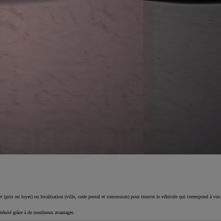
 (prix ou loyer) ou localisation (ville, code postal et concession) pour trouver le véhicule qui correspond à vos
érénité grâce à de nombreux avantages.