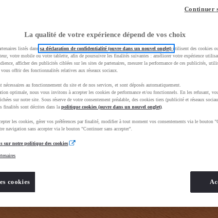
z-vous ?
Quel est votre budget ?
Dans quelle vi
Continuer 
Prix / Loyer
Ville / 
La qualité de votre expérience dépend de vos choix
rtenaires listés dans
sa déclaration de confidentialité (ouvre dans un nouvel onglet)
utilisent des cookies o
teur, votre mobile ou votre tablette, afin de poursuivre les finalités suivantes : améliorer votre expérience utilisat
udience, afficher des publicités ciblées sur les sites de partenaires, mesurer la performance de ces publicités, util
 vous offrir des fonctionnalités relatives aux réseaux sociaux.
t nécessaires au fonctionnement du site et de nos services, et sont déposés automatiquement.
tion optimale, nous vous invitons à accepter les cookies de performance et/ou fonctionnels. En les refusant, vou
e_toyota_occasion_VO&gad_source=1&gad_campaignid=12420073414&gbraid=0AAAAADMU_rPnDkJcpHH
ichées sur notre site. Sous réserve de votre consentement préalable, des cookies tiers (publicité et réseaux sociau
s finalités sont décrites dans la
politique cookies (ouvre dans un nouvel onglet)
.
epter les cookies, gérer vos préférences par finalité, modifier à tout moment vos consentements via le bouton "
re navigation sans accepter via le bouton "Continuer sans accepter".
s sur notre politique des cookies
rtenaires
es cookies
Ac