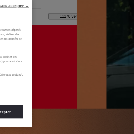
lle ?
sans accepter →
Code Postal / Concession
11178 véhicules disponibles
u traceurs déposés
eur, réaliser des
iser des données de
s perdriez des
WkltZ5T1KXUDb4&gclid=CjwKCAjwhNbTBhB4EiwAsFSg-
x) pourraient alors
Gérer mes cookies",
cepter