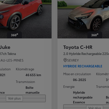
 Juke
Toyota C-HR
117ch Tekna
2.0 Hybride Rechargeable 225
AU-LES-MINES
SEVREY
HYBRIDE RECHARGEABLE
culation
Kilométrage
Mise en circulation
Kilomét
021
46 655 km
06-2025
3
Transmission
Energie
Transmis
Boîte
nce
manuelle
Hybride
rechargeable
Bo
Voir plus
Essence
a
Voir plus