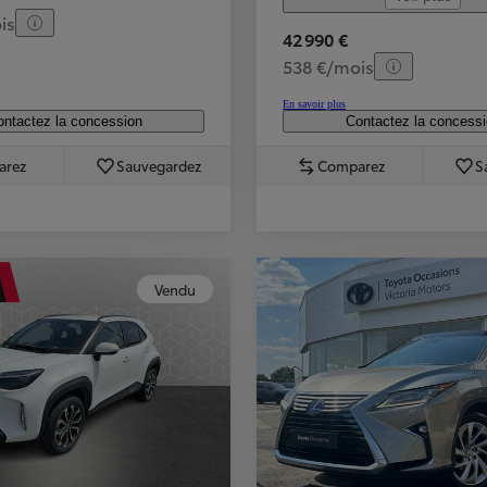
is
42 990 €
538 €/mois
En savoir plus
ntactez la concession
Contactez la concess
arez
Sauvegardez
Comparez
S
Vendu