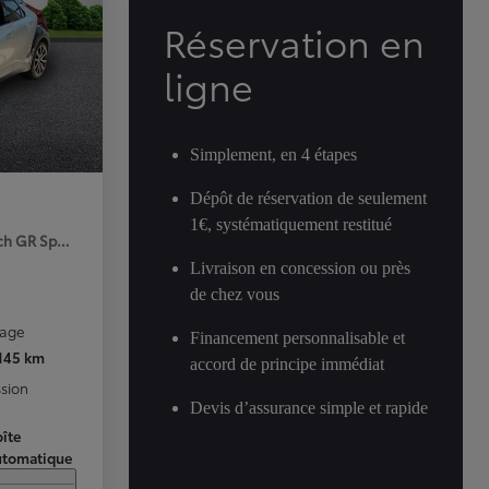
Réservation en
ligne
Simplement, en 4 étapes
Dépôt de réservation de seulement
1€, systématiquement restitué
ch GR Sport Premiere MY25
Livraison en concession ou près
de chez vous
rage
Financement personnalisable et
 145 km
accord de principe immédiat
sion
Devis d’assurance simple et rapide
îte
utomatique