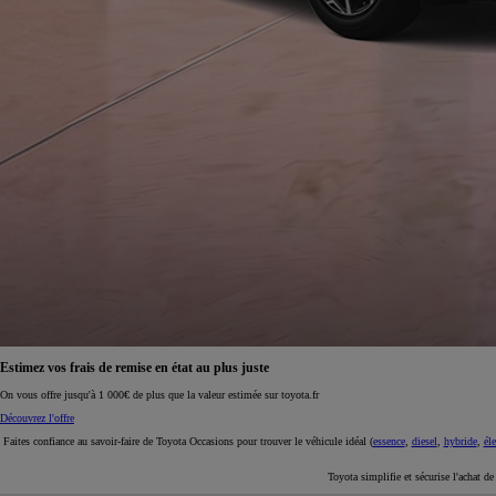
À partir de 19 700 €
Nouvelle Yaris Cross
HYBRIDE
Disponible prochainement
Estimez vos frais de remise en état au plus juste
On vous offre jusqu'à 1 000€ de plus que la valeur estimée sur toyota.fr
Découvrez l'offre
Faites confiance au savoir-faire de Toyota Occasions pour trouver le véhicule idéal (
essence
,
diesel
,
hybride
,
éle
Toyota simplifie et sécurise l'achat d