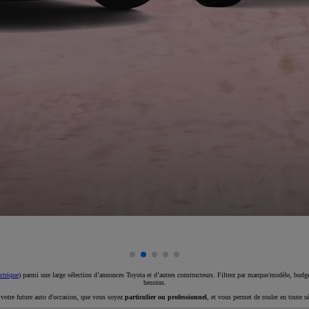
ctrique
) parmi une large sélection d’annonces Toyota et d’autres constructeurs. Filtrez par marque/modèle, budget
besoins.
e votre future auto d'occasion, que vous soyez
particulier ou professionnel
, et vous permet de rouler en toute s