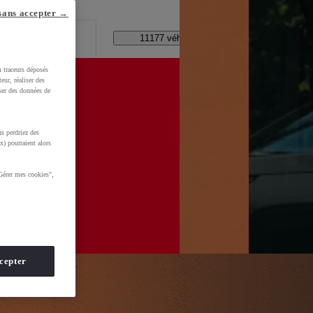
lle ?
sans accepter →
Code Postal / Concession
11177 véhicules disponibles
u traceurs déposés
eur, réaliser des
iser des données de
s perdriez des
wzTtQaDdl5LdqNH&gclid=CjwKCAjwhNbTBhB4EiwAsFSg-vQDFTF17snsOFbnTZOHLLQlQtXfmd-
x) pourraient alors
Gérer mes cookies",
cepter