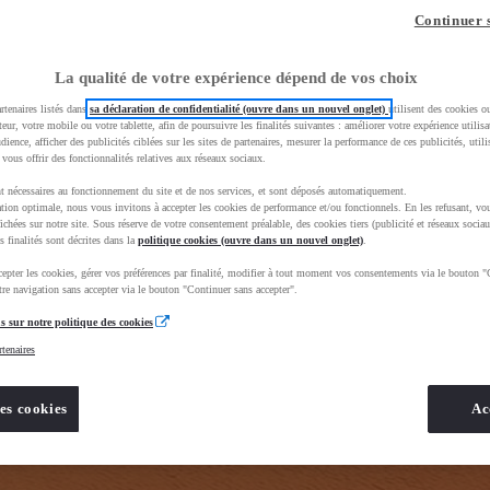
z-vous ?
Quel est votre budget ?
Dans quelle vi
Continuer 
Prix / Loyer
Ville / 
La qualité de votre expérience dépend de vos choix
rtenaires listés dans
sa déclaration de confidentialité (ouvre dans un nouvel onglet)
utilisent des cookies o
teur, votre mobile ou votre tablette, afin de poursuivre les finalités suivantes : améliorer votre expérience utilisat
udience, afficher des publicités ciblées sur les sites de partenaires, mesurer la performance de ces publicités, util
 vous offrir des fonctionnalités relatives aux réseaux sociaux.
t nécessaires au fonctionnement du site et de nos services, et sont déposés automatiquement.
tion optimale, nous vous invitons à accepter les cookies de performance et/ou fonctionnels. En les refusant, vou
ue_toyota_occasion_VO&gad_source=1&gad_campaignid=12420073414&gbraid=0AAAAADMU_rO8AzsDjL
ichées sur notre site. Sous réserve de votre consentement préalable, des cookies tiers (publicité et réseaux sociau
s finalités sont décrites dans la
politique cookies (ouvre dans un nouvel onglet)
.
epter les cookies, gérer vos préférences par finalité, modifier à tout moment vos consentements via le bouton "
re navigation sans accepter via le bouton "Continuer sans accepter".
s sur notre politique des cookies
rtenaires
es cookies
Ac