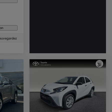
ion
auvegardez