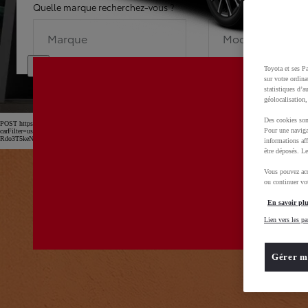
Quelle marque recherchez-vous ?
Quel modèle recherche
Marque
Modèle
Toyota et ses Pa
sur votre ordina
statistiques d’a
géolocalisation,
Des cookies son
POST https://usc-webcomponents.toyota-europe.com/v1/car-filter-header/fr/fr?
Pour une naviga
carFilter=used&brand=toyota&uscEnv=production&useGlobalStore=true&utm_campaign=SEM_Marq
Rdo3T5keNnTAs1zChF2zTihoCtNwQAvD_BwE
informations aff
être déposés. Le
Vous pouvez acc
ou continuer vot
En savoir plu
Lien vers les pa
Gérer m