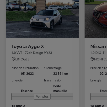
Toyota Aygo X
Nissan
1.0 VVT-i 72ch Design MY23
1.0 DIG-T 
LIMOGES
MONTCE
Mise en circulation
Kilométrage
Mise en cir
05-2023
23 591 km
02-2
Energie
Transmission
Energie
Boîte
Essence
manuelle
Esse
Voir plus
15 990 €
16 990 €