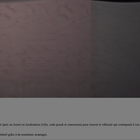
 (prix ou loyer) ou localisation (ville, code postal et concession) pour trouver le véhicule qui correspond à vos
érénité grâce à de nombreux avantages.