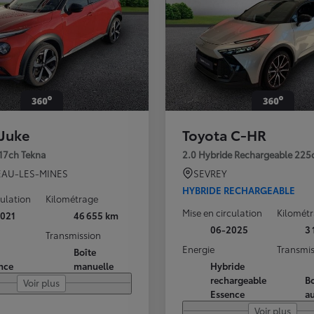
 Juke
Toyota C-HR
117ch Tekna
2.0 Hybride Rechargeable 225
AU-LES-MINES
SEVREY
HYBRIDE RECHARGEABLE
culation
Kilométrage
Mise en circulation
Kilomét
021
46 655 km
06-2025
3
Transmission
Energie
Transmis
Boîte
nce
manuelle
Hybride
rechargeable
Bo
Voir plus
Essence
a
Voir plus