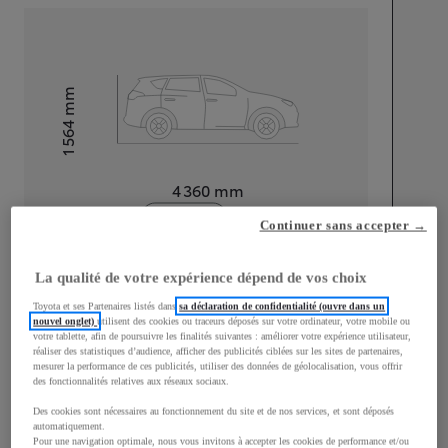
mm
1 564
Hauteur
Longueur
4 360
mm
Continuer sans accepter →
La qualité de votre expérience dépend de vos choix
Toyota et ses Partenaires listés dans
sa déclaration de confidentialité (ouvre dans un
nouvel onglet)
utilisent des cookies ou traceurs déposés sur votre ordinateur, votre mobile ou
Largeur
1 830
mm
votre tablette, afin de poursuivre les finalités suivantes : améliorer votre expérience utilisateur,
réaliser des statistiques d’audience, afficher des publicités ciblées sur les sites de partenaires,
mesurer la performance de ces publicités, utiliser des données de géolocalisation, vous offrir
des fonctionnalités relatives aux réseaux sociaux.
Des cookies sont nécessaires au fonctionnement du site et de nos services, et sont déposés
Consommation mixte
automatiquement.
Pour une navigation optimale, nous vous invitons à accepter les cookies de performance et/ou