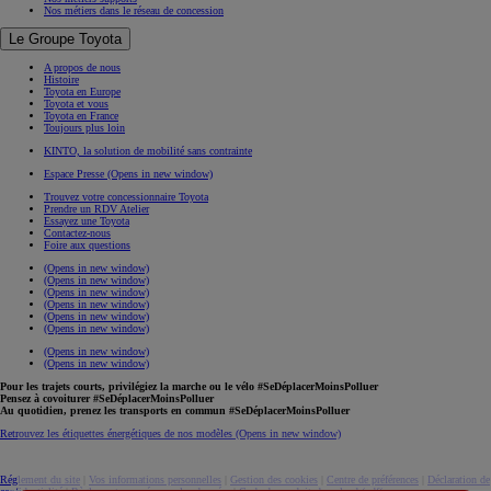
Nos métiers dans le réseau de concession
Le Groupe Toyota
A propos de nous
Histoire
Toyota en Europe
Toyota et vous
Toyota en France
Toujours plus loin
KINTO, la solution de mobilité sans contrainte
Espace Presse
(Opens in new window)
Trouvez votre concessionnaire Toyota
Prendre un RDV Atelier
Essayez une Toyota
Contactez-nous
Foire aux questions
(Opens in new window)
(Opens in new window)
(Opens in new window)
(Opens in new window)
(Opens in new window)
(Opens in new window)
(Opens in new window)
(Opens in new window)
Pour les trajets courts, privilégiez la marche ou le vélo #SeDéplacerMoinsPolluer
Pensez à covoiturer #SeDéplacerMoinsPolluer
Au quotidien, prenez les transports en commun #SeDéplacerMoinsPolluer
Retrouvez les étiquettes énergétiques de nos modèles
(Opens in new window)
Réglement du site
|
Vos informations personnelles
|
Gestion des cookies
|
Centre de préférences
|
Déclaration de