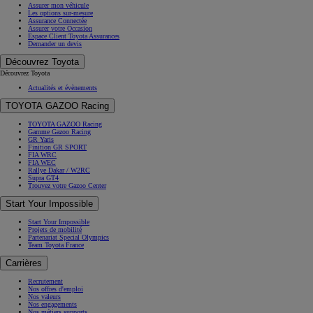
Assurer mon véhicule
Les options sur-mesure
Assurance Connectée
Assurer votre Occasion
Espace Client Toyota Assurances
Demander un devis
Découvrez Toyota
Découvrez Toyota
Actualités et évènements
TOYOTA GAZOO Racing
TOYOTA GAZOO Racing
Gamme Gazoo Racing
GR Yaris
Finition GR SPORT
FIA WRC
FIA WEC
Rallye Dakar / W2RC
Supra GT4
Trouvez votre Gazoo Center
Start Your Impossible
Start Your Impossible
Projets de mobilité
Partenariat Special Olympics
Team Toyota France
Carrières
Recrutement
Nos offres d'emploi
Nos valeurs
Nos engagements
Nos métiers supports