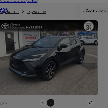
Passer au contenu suivant
(Press Enter)
DEALER NAME
Vous êtes ici
:
Ouvrir le menu
Trouvez un partenaire Toyota
Toyota C-HR
Toyota C-HR
1/23