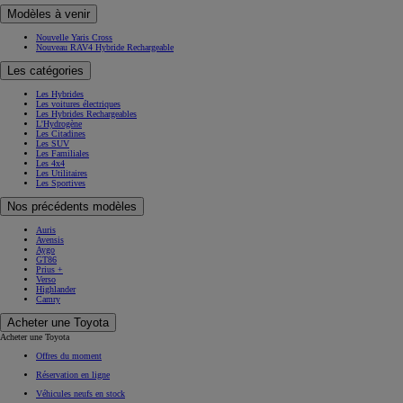
Modèles à venir
Nouvelle Yaris Cross
Nouveau RAV4 Hybride Rechargeable
Les catégories
Les Hybrides
Les voitures électriques
Les Hybrides Rechargeables
L'Hydrogène
Les Citadines
Les SUV
Les Familiales
Les 4x4
Les Utilitaires
Les Sportives
Nos précédents modèles
Auris
Avensis
Aygo
GT86
Prius +
Verso
Highlander
Camry
Acheter une Toyota
Acheter une Toyota
Offres du moment
Réservation en ligne
Véhicules neufs en stock