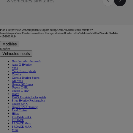
8 Véhicules similaires
POST https://usc-webcomponents.toyota-europe.com/v1/used-stock-cars/fr/fr?
brand=toyota&uscContext=used&uscEnv=production&vehicleForSaleId=43afc0ba-24af-47f3-a142-
4156603f6cf4
Modèles
Modèles
Véhicules neufs
Tous les véhicules neufs
Aygo X Hybride
Yaris
Yaris Cross Hybride
Corolla
Corolla Touring Sports
GR Yaris
Toyota GR Supra
Toyota C-HR
Toyota C-HR+
RAV4
RAV4 Hybride Rechargeable
Prius Hybride Rechargeable
Toyota bZ4X
Toyota bZ4X Touring
Land Cruiser
Hilux
PROACE CITY
PROACE
PROACE Verso
PROACE MAX
Mirai