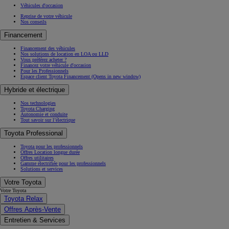
Véhicules d'occasion
Reprise de votre véhicule
Nos conseils
Financement
Financement des véhicules
Nos solutions de location en LOA ou LLD
Vous préférez acheter ?
Financez votre véhicule d'occasion
Pour les Professionnels
Espace client Toyota Financement
(Opens in new window)
Hybride et électrique
Nos technologies
Toyota Charging
Autonomie et conduite
Tout savoir sur l’électrique
Toyota Professional
Toyota pour les professionnels
Offres Location longue durée
Offres utilitaires
Gamme électrifiée pour les professionnels
Solutions et services
Votre Toyota
Votre Toyota
Toyota Relax
Offres Après-Vente
Entretien & Services