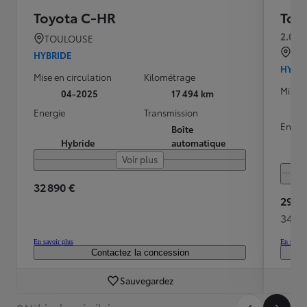
Toyota C-HR
Toy
2.0 H
TOULOUSE
BRE
HYBRIDE
HYBR
Mise en circulation
Kilométrage
Mise e
04-2025
17 494 km
Energie
Transmission
Energ
Boîte
Hybride
automatique
Voir plus
32 890 €
29 98
344 
En savoir plus
En savoir
Contactez la concession
Sauvegardez