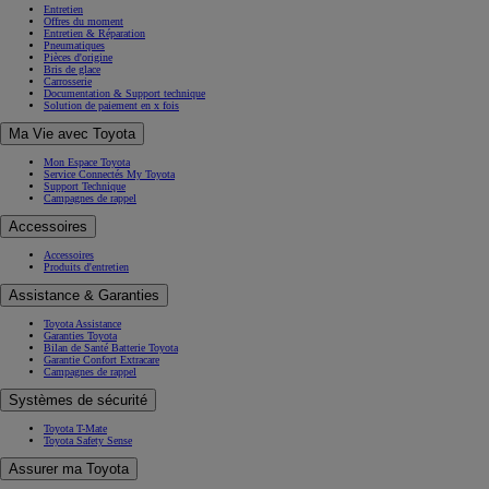
Entretien
Offres du moment
Entretien & Réparation
Pneumatiques
Pièces d'origine
Bris de glace
Carrosserie
Documentation & Support technique
Solution de paiement en x fois
Ma Vie avec Toyota
Mon Espace Toyota
Service Connectés My Toyota
Support Technique
Campagnes de rappel
Accessoires
Accessoires
Produits d'entretien
Assistance & Garanties
Toyota Assistance
Garanties Toyota
Bilan de Santé Batterie Toyota
Garantie Confort Extracare
Campagnes de rappel
Systèmes de sécurité
Toyota T-Mate
Toyota Safety Sense
Assurer ma Toyota