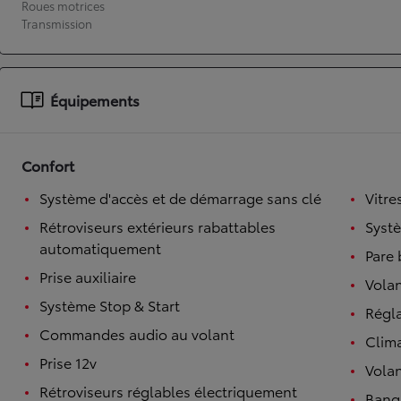
Roues motrices
Transmission
À partir de 19 700 €
Nouvelle Yaris Cross
HYBRIDE
Disponible prochainement
Équipements
Confort
Système d'accès et de démarrage sans clé
Vitre
Rétroviseurs extérieurs rabattables
Syst
automatiquement
Pare 
Prise auxiliaire
Volan
Système Stop & Start
Régl
Commandes audio au volant
Clim
Prise 12v
Volan
Rétroviseurs réglables électriquement
Banqu