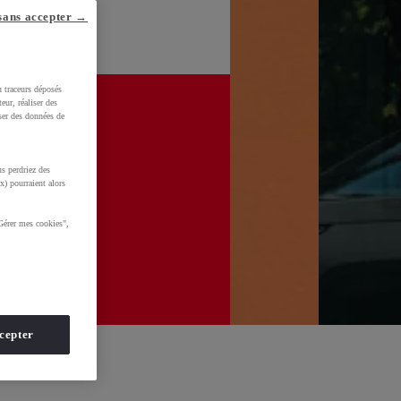
sans accepter →
u traceurs déposés
eur, réaliser des
iser des données de
s perdriez des
x) pourraient alors
Gérer mes cookies",
cepter