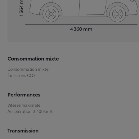
1 564
Hauteur
Longueur
4 360
mm
Consommation mixte
Consommation mixte
Émissions CO2
Performances
Vitesse maximale
Accélération 0-100km/h
Transmission