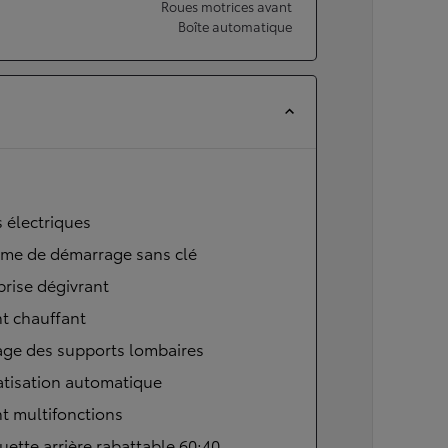
Roues motrices avant
Boîte automatique
s électriques
ème de démarrage sans clé
brise dégivrant
t chauffant
age des supports lombaires
atisation automatique
t multifonctions
ette arrière rabattable 60:40