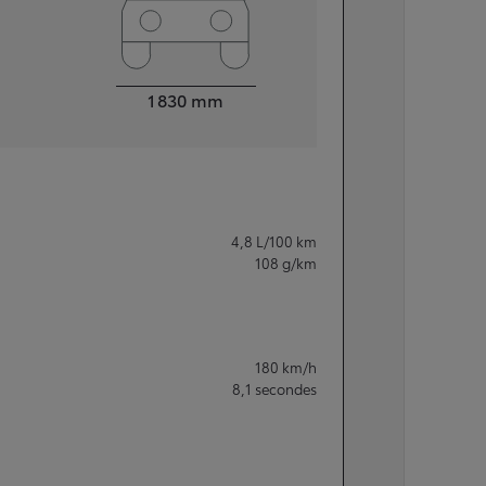
Largeur
1 830
mm
4,8
L/100 km
108
g/km
180
km/h
8,1
secondes