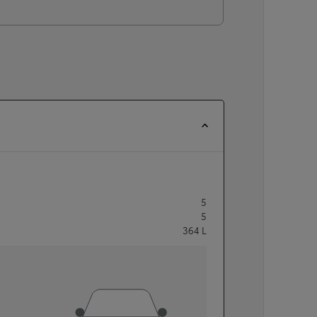
5
5
364
L