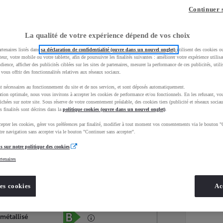
Continuer 
La qualité de votre expérience dépend de vos choix
rtenaires listés dans
sa déclaration de confidentialité (ouvre dans un nouvel onglet)
utilisent des cookies o
teur, votre mobile ou votre tablette, afin de poursuivre les finalités suivantes : améliorer votre expérience utilisat
udience, afficher des publicités ciblées sur les sites de partenaires, mesurer la performance de ces publicités, util
 vous offrir des fonctionnalités relatives aux réseaux sociaux.
t nécessaires au fonctionnement du site et de nos services, et sont déposés automatiquement.
tion optimale, nous vous invitons à accepter les cookies de performance et/ou fonctionnels. En les refusant, vou
ichées sur notre site. Sous réserve de votre consentement préalable, des cookies tiers (publicité et réseaux sociau
s finalités sont décrites dans la
politique cookies (ouvre dans un nouvel onglet)
.
epter les cookies, gérer vos préférences par finalité, modifier à tout moment vos consentements via le bouton "
Services
Concession
re navigation sans accepter via le bouton "Continuer sans accepter".
s sur notre politique des cookies
rtenaires
Energie
oyota Occasions
Hybride Essence
es cookies
Ac
Étiquette énergétique
 métallisé