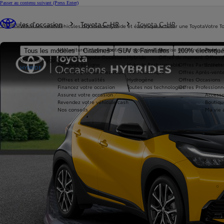
Passer au contenu suivant
(Press Enter)
Vous êtes ici
:
Véhicules d'occasion
Toyota C-HR
Toyota C-HR
Véhicules neufs
Véhicules d'occasion
Hybride et électrique
Acheter une Toyota
Votre T
Nos voitures d'occasion
Toutes les motorisations
Reprise de votre voiture
Toyota 
Tous les modèles
Citadines
SUV & Familiales
100% électriqu
Avantages Toyota Occasions
Hybride
Offres du moment
Offres 
Nouvelle Aygo X
Réservez en ligne
Hybride Rechargeable
Offres Particuliers
Entrete
HYBRIDE
Livraison près de chez vous
100% Électrique
Offres Après-vente
Offres et actualités
Hydrogène
Offres Occasions
Financez votre occasion
Toutes nos technologies
Offres Professionn
Assurez votre occasion
Accesso
Revendez votre véhicule cash
Boutiqu
Nos conseils
Ma vie 