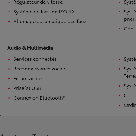
Régulateur de vitesse
Systè
Système de fixation ISOFIX
Systè
pneu
Allumage automatique des feux
Contr
Audio & Multimédia
Services connectés
Syst
Reconnaissance vocale
Syst
TOYOTA C-HR
Terre
Écran tactile
HYBRIDE OU HYBRIDE RECHARGEABLE
Disponible rapidement
Syst
Prise(s) USB
Conne
Connexion Bluetooth®
Ordi