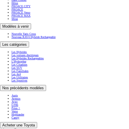
Hilux
PROACE CITY
PROACE
PROACE Verso
PROACE MAX
Mirai
Modèles à venir
Nouvelle Yaris Cross
Nouveau RAV4 Hybride Rechargeable
Les catégories
Les Hybrides
Les voitures électriques
Les Hybrides Rechargeables
L'Hydrogène
Les Citadines
Les SUV
Les Familiales
Les 4x4
Les Utilitaires
Les Sportives
Nos précédents modèles
Auris
Avensis
Aygo
GT86
Prius +
Verso
Highlander
Camry
Acheter une Toyota