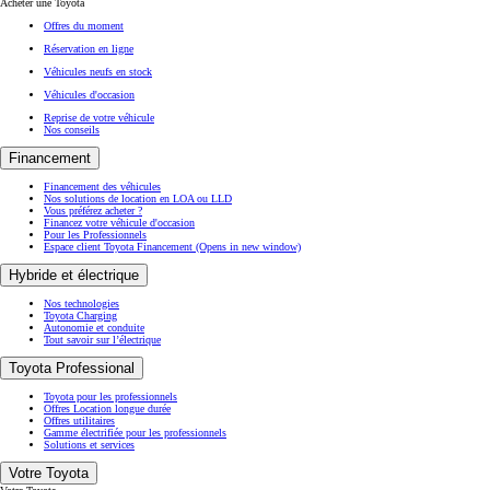
Acheter une Toyota
Offres du moment
Réservation en ligne
Véhicules neufs en stock
Véhicules d'occasion
Reprise de votre véhicule
Nos conseils
Financement
Financement des véhicules
Nos solutions de location en LOA ou LLD
Vous préférez acheter ?
Financez votre véhicule d'occasion
Pour les Professionnels
Espace client Toyota Financement
(Opens in new window)
Hybride et électrique
Nos technologies
Toyota Charging
Autonomie et conduite
Tout savoir sur l’électrique
Toyota Professional
Toyota pour les professionnels
Offres Location longue durée
Offres utilitaires
Gamme électrifiée pour les professionnels
Solutions et services
Votre Toyota