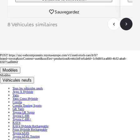
Sauvegardez
8 Véhicules similaires
POST https://usc-webcomponents.toyota-europe.com/v1/used-stock-cars/fr/fr?
brand=toyota&uscContext=used&uscEnv=production&vehicleForSaleId=1c9d801a-a880-4b32-aba8-
83071ad8886f
Modèles
Modèles
Véhicules neufs
Tous les véhicules neufs
Aygo X Hybride
Yaris
Yaris Cross Hybride
Corolla
Corolla Touring Sports
GR Yaris
Toyota GR Supra
Toyota C-HR
Toyota C-HR+
RAV4
RAV4 Hybride Rechargeable
Prius Hybride Rechargeable
Toyota bZ4X
Toyota bZ4X Touring
Land Cruiser