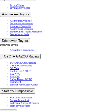
Toyota T-Mate
Toyota Safety Sense
Assurer ma Toyota
Assurer mon véhicule
Les options sur-mesure
Assurance Connectée
Assurer votre Occasion
Espace Client Toyota Assurances
Demander un devis
Découvrez Toyota
Découvrez Toyota
Actualités et évènements
TOYOTA GAZOO Racing
TOYOTA GAZOO Racing
Gamme Gazoo Racing
GR Yaris
Finition GR SPORT
FIA WRC
FIA WEC
Rallye Dakar / W2RC
Supra GT4
Trouvez votre Gazoo Center
Start Your Impossible
Start Your Impossible
Projets de mobilité
Partenariat Special Olympics
Team Toyota France