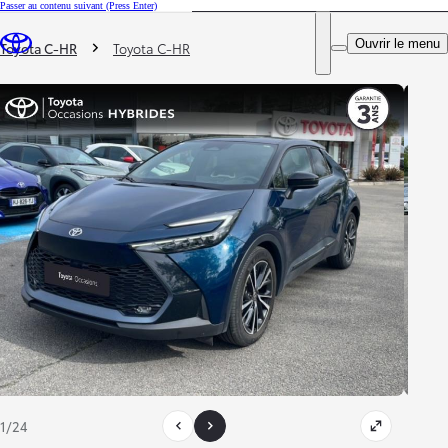
Passer au contenu suivant
(Press Enter)
DEALER NAME
Vous êtes ici
:
Ouvrir le menu
Trouvez un partenaire Toyota
Toyota C-HR
Toyota C-HR
1/24