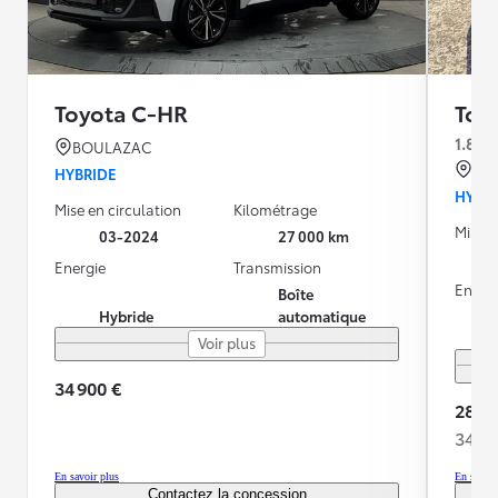
Toyota C-HR
Toy
1.8 H
BOULAZAC
AR
HYBRIDE
HYBR
Mise en circulation
Kilométrage
Mise e
03-2024
27 000 km
Energie
Transmission
Energ
Boîte
Hybride
automatique
Voir plus
34 900 €
28 99
348 
En savoir plus
En savoir
Contactez la concession