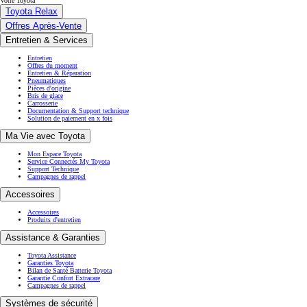
Votre Toyota
Toyota Relax
Offres Après-Vente
Entretien & Services
Entretien
Offres du moment
Entretien & Réparation
Pneumatiques
Pièces d'origine
Bris de glace
Carrosserie
Documentation & Support technique
Solution de paiement en x fois
Ma Vie avec Toyota
Mon Espace Toyota
Service Connectés My Toyota
Support Technique
Campagnes de rappel
Accessoires
Accessoires
Produits d'entretien
Assistance & Garanties
Toyota Assistance
Garanties Toyota
Bilan de Santé Batterie Toyota
Garantie Confort Extracare
Campagnes de rappel
Systèmes de sécurité