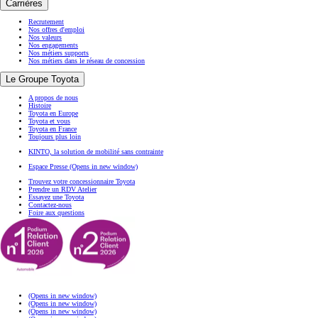
Carrières
Recrutement
Nos offres d'emploi
Nos valeurs
Nos engagements
Nos métiers supports
Nos métiers dans le réseau de concession
Le Groupe Toyota
A propos de nous
Histoire
Toyota en Europe
Toyota et vous
Toyota en France
Toujours plus loin
KINTO, la solution de mobilité sans contrainte
Espace Presse
(Opens in new window)
Trouvez votre concessionnaire Toyota
Prendre un RDV Atelier
Essayez une Toyota
Contactez-nous
Foire aux questions
(Opens in new window)
(Opens in new window)
(Opens in new window)