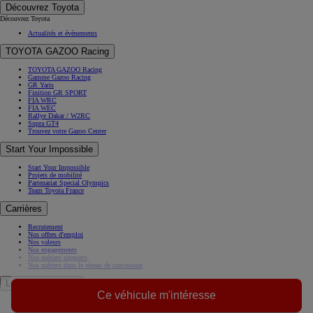
Découvrez Toyota
Découvrez Toyota
Actualités et évènements
TOYOTA GAZOO Racing
TOYOTA GAZOO Racing
Gamme Gazoo Racing
GR Yaris
Finition GR SPORT
FIA WRC
FIA WEC
Rallye Dakar / W2RC
Supra GT4
Trouvez votre Gazoo Center
Start Your Impossible
Start Your Impossible
Projets de mobilité
Partenariat Special Olympics
Team Toyota France
Carrières
Recrutement
Nos offres d'emploi
Nos valeurs
Nos engagements
Nos métiers supports
Nos métiers dans le réseau de concession
Le Groupe Toyota
Ce véhicule m'intéresse
A propos de nous
Histoire