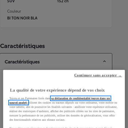
SUV
152 ch
Couleur
BI TON NOIR BLA
Caractéristiques
Caractéristiques
Continuer sans accepter →
Dimensions & Carrosserie
Portes
5
La qualité de votre expérience dépend de vos choix
Places
5
Toyota et ses Partenaires listés dans
sa déclaration de confidentialité (ouvre dans un
nouvel onglet)
utilisent des cookies ou traceurs déposés sur votre ordinateur, votre mobile ou
votre tablette, afin de poursuivre les finalités suivantes : améliorer votre expérience utilisateur,
réaliser des statistiques d’audience, afficher des publicités ciblées sur les sites de partenaires,
mesurer la performance de ces publicités, utiliser des données de géolocalisation, vous offrir
des fonctionnalités relatives aux réseaux sociaux.