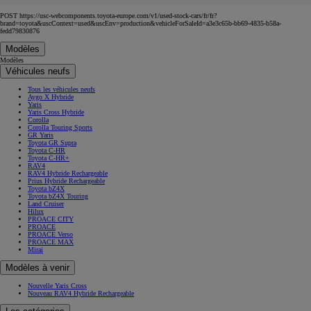
POST https://usc-webcomponents.toyota-europe.com/v1/used-stock-cars/fr/fr?
brand=toyota&uscContext=used&uscEnv=production&vehicleForSaleId=a3e3c65b-bb69-4835-b58a-
fedd79830876
Modèles
Modèles
Véhicules neufs
Tous les véhicules neufs
Aygo X Hybride
Yaris
Yaris Cross Hybride
Corolla
Corolla Touring Sports
GR Yaris
Toyota GR Supra
Toyota C-HR
Toyota C-HR+
RAV4
RAV4 Hybride Rechargeable
Prius Hybride Rechargeable
Toyota bZ4X
Toyota bZ4X Touring
Land Cruiser
Hilux
PROACE CITY
PROACE
PROACE Verso
PROACE MAX
Mirai
Modèles à venir
Nouvelle Yaris Cross
Nouveau RAV4 Hybride Rechargeable