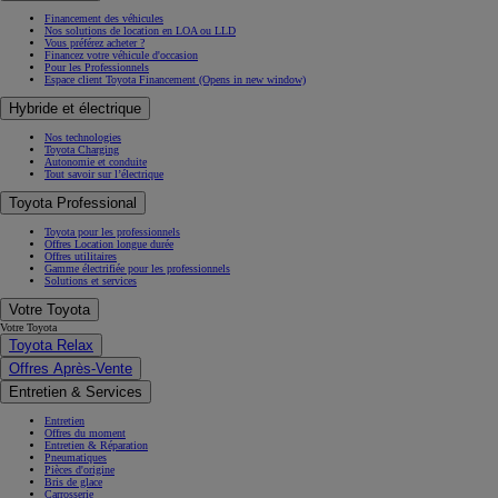
Financement des véhicules
Nos solutions de location en LOA ou LLD
Vous préférez acheter ?
Financez votre véhicule d'occasion
Pour les Professionnels
Espace client Toyota Financement
(Opens in new window)
Hybride et électrique
Nos technologies
Toyota Charging
Autonomie et conduite
Tout savoir sur l’électrique
Toyota Professional
Toyota pour les professionnels
Offres Location longue durée
Offres utilitaires
Gamme électrifiée pour les professionnels
Solutions et services
Votre Toyota
Votre Toyota
Toyota Relax
Offres Après-Vente
Entretien & Services
Entretien
Offres du moment
Entretien & Réparation
Pneumatiques
Pièces d'origine
Bris de glace
Carrosserie