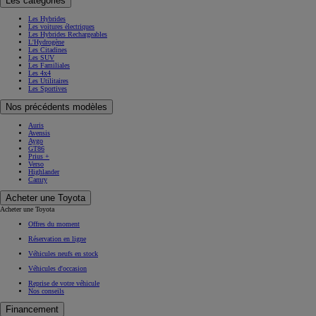
Les catégories
Les Hybrides
Les voitures électriques
Les Hybrides Rechargeables
L'Hydrogène
Les Citadines
Les SUV
Les Familiales
Les 4x4
Les Utilitaires
Les Sportives
Nos précédents modèles
Auris
Avensis
Aygo
GT86
Prius +
Verso
Highlander
Camry
Acheter une Toyota
Acheter une Toyota
Offres du moment
Réservation en ligne
Véhicules neufs en stock
Véhicules d'occasion
Reprise de votre véhicule
Nos conseils
Financement