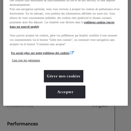
mm
Des cookies sont nécessaires au fonctionnement du site et de nos services, et sont déposés
automatiquement.
1 555
Hauteur
Pour une navigation optimale, nous vous invitons à accepter les cookies de performance et/ou
fonctionnels. En les refusant, vous perdriez des informations affichées sur notre site. Sous
réserve de votre consentement préalable, des cookies tiers (publicité et réseaux sociaux)
pourraient alors être déposés. Les finalités sont décrites dans la
politique cookies (ouvre
Longueur
4 395
mm
dans un nouvel onglet)
.
Vous pouvez accepter les cookies, gérer vos préférences par finalité, modifier à tout moment
vos consentements via le bouton "Gérer mes cookies", ou continuer votre navigation sans
accepter via le bouton "Continuer sans accepter".
En savoir plus sur notre politique des cookies
Lien vers les partenaires
Gérer mes cookies
Consommation mixte
Accepter
Consommation mixte
5,3
L/100 km
Émissions CO2
119
g/km
Performances