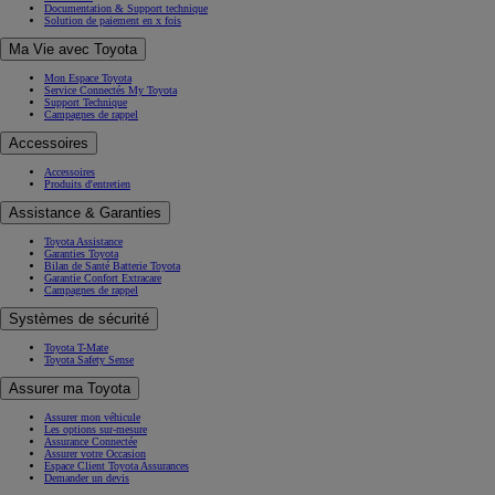
Documentation & Support technique
Solution de paiement en x fois
Ma Vie avec Toyota
Mon Espace Toyota
Service Connectés My Toyota
Support Technique
Campagnes de rappel
Accessoires
Accessoires
Produits d'entretien
Assistance & Garanties
Toyota Assistance
Garanties Toyota
Bilan de Santé Batterie Toyota
Garantie Confort Extracare
Campagnes de rappel
Systèmes de sécurité
Toyota T-Mate
Toyota Safety Sense
Assurer ma Toyota
Assurer mon véhicule
Les options sur-mesure
Assurance Connectée
Assurer votre Occasion
Espace Client Toyota Assurances
Demander un devis