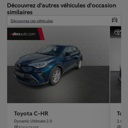
Découvrez d'autres véhicules d'occasion
similaires
Découvrez ces véhicules
Toyota C-HR
Toy
Dynamic Ultimate 2.0
2.0 H
TOULOUSE
BRE