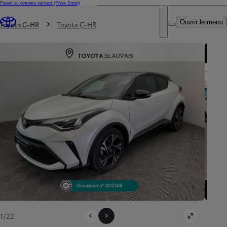
Passer au contenu suivant
(Press Enter)
DEALER NAME
Vous êtes ici
:
Ouvrir le menu
Trouvez un partenaire Toyota
Toyota C-HR
Toyota C-HR
1/22