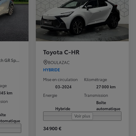
Toyota C-HR
ch GR Sport Premiere MY25
BOULAZAC
HYBRIDE
Mise en circulation
Kilométrage
rage
03-2024
27 000 km
 145 km
Energie
Transmission
sion
Boîte
Hybride
automatique
îte
Voir plus
utomatique
34 900 €