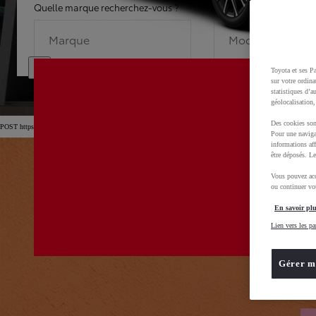
Quelle marque recherchez-vous ?
Quel modèle recherche
Marque
Modèle
Toyota et ses Pa
sur votre ordina
statistiques d’a
géolocalisation,
Des cookies son
POST https://usc-webcomponents.toyota-europe.com/v1/car-filter-header/fr/fr?carFilter=used&brand=toyota&
Pour une naviga
informations aff
être déposés. Le
Vous pouvez acc
ou continuer vot
En savoir plu
Lien vers les pa
Gérer m