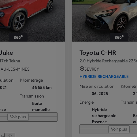
 Juke
Toyota C-HR
117ch Tekna
2.0 Hybride Rechargeable 225
AU-LES-MINES
SEVREY
HYBRIDE RECHARGEABLE
culation
Kilométrage
Mise en circulation
Kilomét
021
46 655 km
06-2025
3
Transmission
Energie
Transmis
Boîte
nce
manuelle
Hybride
rechargeable
Bo
Voir plus
Essence
a
Voir plus
is