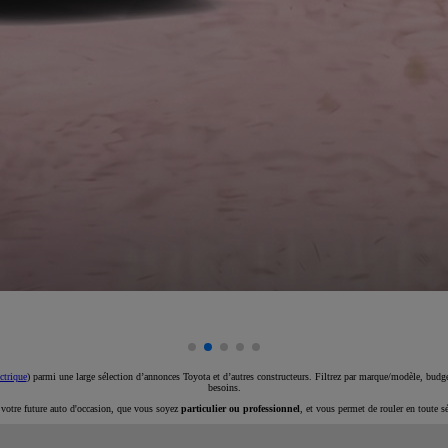
ctrique
) parmi une large sélection d’annonces Toyota et d’autres constructeurs. Filtrez par marque/modèle, budget
besoins.
e votre future auto d'occasion, que vous soyez
particulier ou professionnel
, et vous permet de rouler en toute s