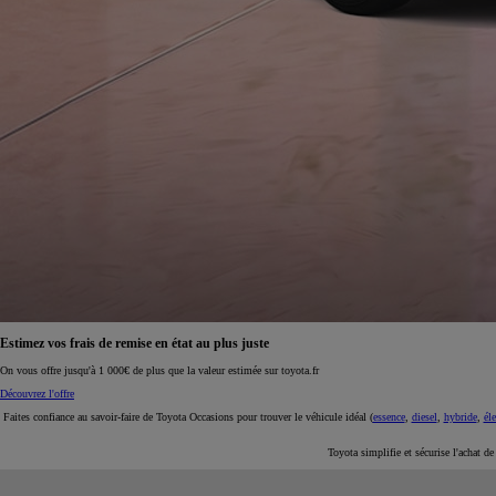
À partir de 19 700 €
Nouvelle Yaris Cross
HYBRIDE
Disponible prochainement
Estimez vos frais de remise en état au plus juste
On vous offre jusqu'à 1 000€ de plus que la valeur estimée sur toyota.fr
Découvrez l'offre
Faites confiance au savoir-faire de Toyota Occasions pour trouver le véhicule idéal (
essence
,
diesel
,
hybride
,
éle
Toyota simplifie et sécurise l'achat d