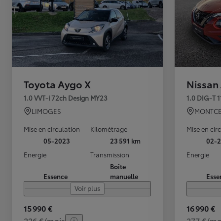
Toyota Aygo X
Nissan
1.0 VVT-i 72ch Design MY23
1.0 DIG-T 
LIMOGES
MONTCE
Mise en circulation
Kilométrage
Mise en cir
05-2023
23 591 km
02-2
Energie
Transmission
Energie
Boîte
Essence
manuelle
Esse
Voir plus
15 990 €
16 990 €
226 €/mois
277 €/mo