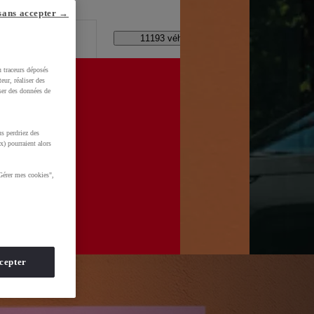
lle ?
sans accepter →
Code Postal / Concession
11193 véhicules disponibles
u traceurs déposés
eur, réaliser des
iser des données de
s perdriez des
x) pourraient alors
Gérer mes cookies",
cepter