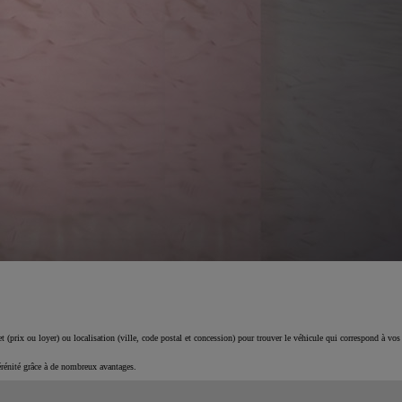
 (prix ou loyer) ou localisation (ville, code postal et concession) pour trouver le véhicule qui correspond à vos
érénité grâce à de nombreux avantages.