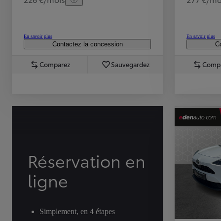
En savoir plus
En savoir plus
Contactez la concession
Co
Comparez
Sauvegardez
Comp
TOYOTA C-HR
HYBRIDE OU HYBRIDE RECHARGEABLE
Disponible rapidement
Réservation en
ligne
Simplement, en 4 étapes