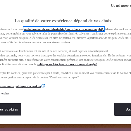
z-vous ?
Quel est votre budget ?
Dans quelle vi
Continuer 
Prix / Loyer
Ville / 
La qualité de votre expérience dépend de vos choix
rtenaires listés dans
sa déclaration de confidentialité (ouvre dans un nouvel onglet)
utilisent des cookies o
teur, votre mobile ou votre tablette, afin de poursuivre les finalités suivantes : améliorer votre expérience utilisat
udience, afficher des publicités ciblées sur les sites de partenaires, mesurer la performance de ces publicités, util
 vous offrir des fonctionnalités relatives aux réseaux sociaux.
t nécessaires au fonctionnement du site et de nos services, et sont déposés automatiquement.
uscEnv=production&useGlobalStore=true
tion optimale, nous vous invitons à accepter les cookies de performance et/ou fonctionnels. En les refusant, vou
ichées sur notre site. Sous réserve de votre consentement préalable, des cookies tiers (publicité et réseaux sociau
s finalités sont décrites dans la
politique cookies (ouvre dans un nouvel onglet)
.
epter les cookies, gérer vos préférences par finalité, modifier à tout moment vos consentements via le bouton "
re navigation sans accepter via le bouton "Continuer sans accepter".
s sur notre politique des cookies
rtenaires
es cookies
Ac