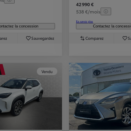
42 990 €
538 €/mois
En savoir plus
ntactez la concession
Contactez la concess
arez
Sauvegardez
Comparez
S
Vendu