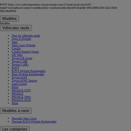
POST https://usc-webcomponents.toyota-europe.com/v1/used-stock-cars/fr/fr?
brand=toyota&uscContext=used&uscEnv=production&vehicleForSaleId=d9153800-f2fb-4a22-8c9e-
96e14fee9646
Modèles
Modèles
Véhicules neufs
Tous les véhicules neufs
Aygo X Hybride
Yaris
Yaris Cross Hybride
Corolla
Corolla Touring Sports
GR Yaris
Toyota GR Supra
Toyota C-HR
Toyota C-HR+
RAV4
RAV4 Hybride Rechargeable
Prius Hybride Rechargeable
Toyota bZ4X
Toyota bZ4X Touring
Land Cruiser
Hilux
PROACE CITY
PROACE
PROACE Verso
PROACE MAX
Mirai
Modèles à venir
Nouvelle Yaris Cross
Nouveau RAV4 Hybride Rechargeable
Les catégories