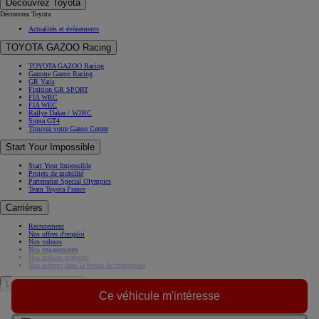
Découvrez Toyota
Découvrez Toyota
Actualités et évènements
TOYOTA GAZOO Racing
TOYOTA GAZOO Racing
Gamme Gazoo Racing
GR Yaris
Finition GR SPORT
FIA WRC
FIA WEC
Rallye Dakar / W2RC
Supra GT4
Trouvez votre Gazoo Center
Start Your Impossible
Start Your Impossible
Projets de mobilité
Partenariat Special Olympics
Team Toyota France
Carrières
Recrutement
Nos offres d'emploi
Nos valeurs
Nos engagements
Nos métiers supports
Nos métiers dans le réseau de concession
Le Groupe Toyota
Ce véhicule m'intéresse
A propos de nous
Histoire
Toyota en Europe