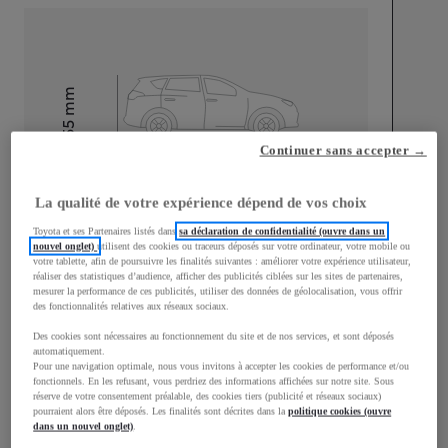
mm
1 555
Hauteur
Continuer sans accepter →
Longueur
4 390
mm
La qualité de votre expérience dépend de vos choix
Toyota et ses Partenaires listés dans
sa déclaration de confidentialité (ouvre dans un
nouvel onglet)
utilisent des cookies ou traceurs déposés sur votre ordinateur, votre mobile ou
votre tablette, afin de poursuivre les finalités suivantes : améliorer votre expérience utilisateur,
réaliser des statistiques d’audience, afficher des publicités ciblées sur les sites de partenaires,
mesurer la performance de ces publicités, utiliser des données de géolocalisation, vous offrir
des fonctionnalités relatives aux réseaux sociaux.
Largeur
1 795
mm
Des cookies sont nécessaires au fonctionnement du site et de nos services, et sont déposés
automatiquement.
Pour une navigation optimale, nous vous invitons à accepter les cookies de performance et/ou
fonctionnels. En les refusant, vous perdriez des informations affichées sur notre site. Sous
réserve de votre consentement préalable, des cookies tiers (publicité et réseaux sociaux)
pourraient alors être déposés. Les finalités sont décrites dans la
politique cookies (ouvre
Consommation mixte
dans un nouvel onglet)
.