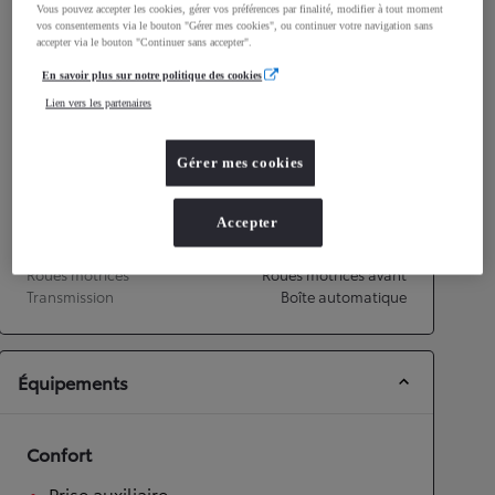
Vous pouvez accepter les cookies, gérer vos préférences par finalité, modifier à tout moment
Consommation mixte
4,9
L/100 km
vos consentements via le bouton "Gérer mes cookies", ou continuer votre navigation sans
Émissions CO2
110
g/km
accepter via le bouton "Continuer sans accepter".
En savoir plus sur notre politique des cookies
Performances
Lien vers les partenaires
Vitesse maximale
170
km/h
Gérer mes cookies
Accélération 0-100km/h
11
secondes
Accepter
Transmission
Roues motrices
Roues motrices avant
Transmission
Boîte automatique
Équipements
Confort
Prise auxiliaire