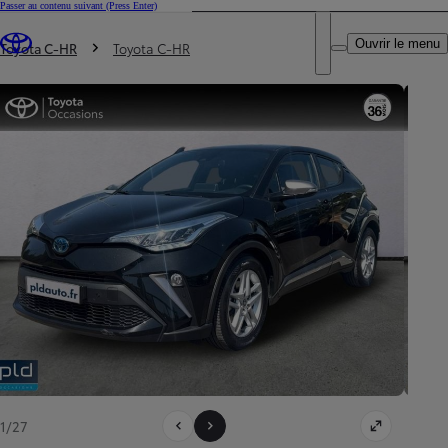
Passer au contenu suivant
(Press Enter)
DEALER NAME
Vous êtes ici
:
Ouvrir le menu
Trouvez un partenaire Toyota
Toyota C-HR
Toyota C-HR
1/27