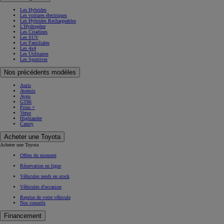
Les Hybrides
Les voitures électriques
Les Hybrides Rechargeables
L'Hydrogène
Les Citadines
Les SUV
Les Familiales
Les 4x4
Les Utilitaires
Les Sportives
Nos précédents modèles
Auris
Avensis
Aygo
GT86
Prius +
Verso
Highlander
Camry
Acheter une Toyota
Acheter une Toyota
Offres du moment
Réservation en ligne
Véhicules neufs en stock
Véhicules d'occasion
Reprise de votre véhicule
Nos conseils
Financement