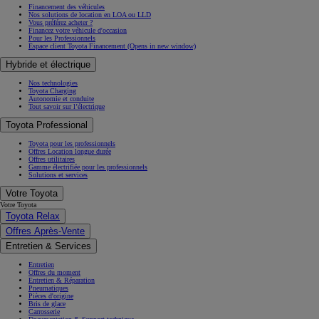
Financement des véhicules
Nos solutions de location en LOA ou LLD
Vous préférez acheter ?
Financez votre véhicule d'occasion
Pour les Professionnels
Espace client Toyota Financement
(Opens in new window)
Hybride et électrique
Nos technologies
Toyota Charging
Autonomie et conduite
Tout savoir sur l’électrique
Toyota Professional
Toyota pour les professionnels
Offres Location longue durée
Offres utilitaires
Gamme électrifiée pour les professionnels
Solutions et services
Votre Toyota
Votre Toyota
Toyota Relax
Offres Après-Vente
Entretien & Services
Entretien
Offres du moment
Entretien & Réparation
Pneumatiques
Pièces d'origine
Bris de glace
Carrosserie