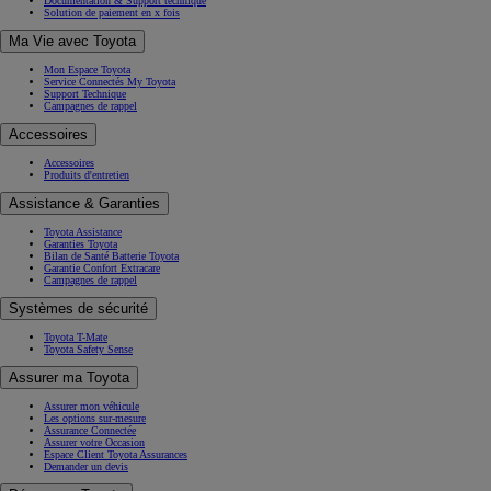
Documentation & Support technique
Solution de paiement en x fois
Ma Vie avec Toyota
Mon Espace Toyota
Service Connectés My Toyota
Support Technique
Campagnes de rappel
Accessoires
Accessoires
Produits d'entretien
Assistance & Garanties
Toyota Assistance
Garanties Toyota
Bilan de Santé Batterie Toyota
Garantie Confort Extracare
Campagnes de rappel
Systèmes de sécurité
Toyota T-Mate
Toyota Safety Sense
Assurer ma Toyota
Assurer mon véhicule
Les options sur-mesure
Assurance Connectée
Assurer votre Occasion
Espace Client Toyota Assurances
Demander un devis