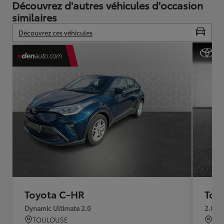
Découvrez d'autres véhicules d'occasion
similaires
Découvrez ces véhicules
Toyota C-HR
Toy
Dynamic Ultimate 2.0
2.0 H
TOULOUSE
BRE