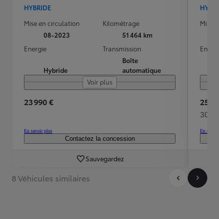
HYBRIDE
HYBR
Mise en circulation
Kilométrage
Mise e
08-2023
51 464 km
Energie
Transmission
Energ
Boîte
Hybride
automatique
Voir plus
23 990 €
25 98
302 
En savoir plus
En savoir
Contactez la concession
Sauvegardez
8 Véhicules similaires